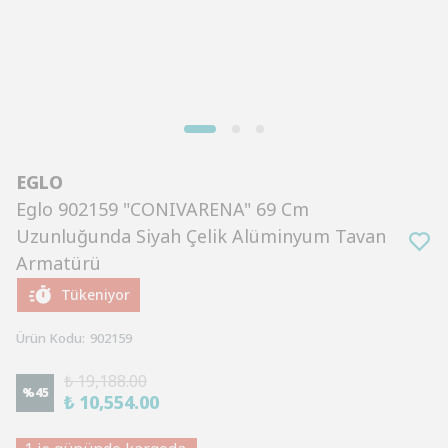
EGLO
Eglo 902159 "CONIVARENA" 69 Cm
Uzunluğunda Siyah Çelik Alüminyum Tavan
Armatürü
Tükeniyor
Ürün Kodu
:
902159
₺ 19,188.00
%
45
₺ 10,554.00