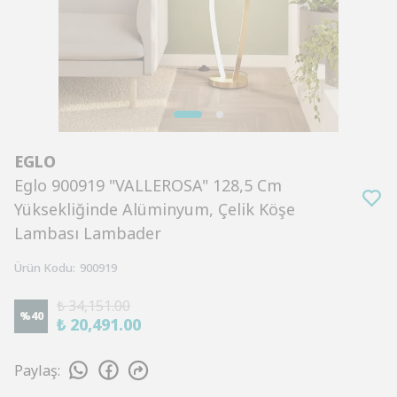
EGLO
Eglo 900919 "VALLEROSA" 128,5 Cm
Yüksekliğinde Alüminyum, Çelik Köşe
Lambası Lambader
Ürün Kodu
:
900919
₺ 34,151.00
%
40
₺ 20,491.00
Paylaş
: