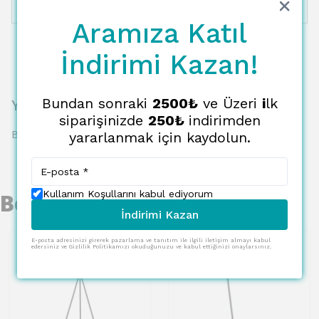
12 Taksit
27354.16 TL
2279.51 TL
Aramıza Katıl
İndirimi Kazan!
Bundan sonraki
2500₺
ve Üzeri
i
lk
Yorumlar
siparişinizde
250₺
indirimden
Bu ürün için henüz yorum yapılmamış.
yararlanmak için kaydolun.
Kullanım Koşullarını kabul ediyorum
Benzer Ürünler
İndirimi Kazan
E-posta adresinizi girerek pazarlama ve tanıtım ile ilgili iletişim almayı kabul
edersiniz ve Gizlilik Politikamızı okuduğunuzu ve kabul ettiğinizi onaylarsınız.