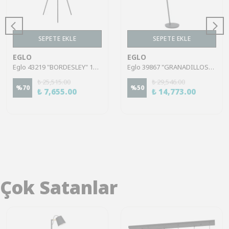
SEPETE EKLE
SEPETE EKLE
EGLO
EGLO
Eglo 43219 "BORDESLEY" 139 Cm Yüksekliğinde Çelik Köşe Lambası Lambader
Eglo 39867 "GRANADILLOS" 153 Cm Yüksekliğinde Çelik Köşe Lambası Lambader
₺ 25,515.00
₺ 29,546.00
%
70
%
50
₺ 7,655.00
₺ 14,773.00
Çok Satanlar