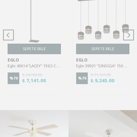
SEPETE EKLE
SEPETE EKLE
EGLO
EGLO
Eglo 43614 "LACEY" 159,5 Cm Yüksekliğinde Çelik, Ahşap Köşe Lambası Lambader
Eglo 39921 "SINSIGA" 150 Cm Yüksekliğinde Çelik Siyah Sarkıt Avize
₺ 24,166.00
₺ 31,161.00
%
70
%
70
₺ 7,141.00
₺ 9,245.00