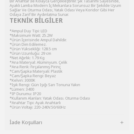
Bir Anahtar İle Kolayca Gerçekleştirilir. Şık Tasarımı Sayesinde,
Ayaklı Lamba Modern İç Mekanlara Sorunsuz Bir Şekilde Uyum
Sağlar Ve Oturma Odası, Yatak Odası Veya Koridor Gibi Her
Odaya Zarif Bir Aydınlatma Sunar.
TEKNİK BİLGİLER
*Ampul Duy Tipi: LED
*Maksimum Watt: 25.2W
*Ürün İçerisinde Ampul Dahildir.
*Ürün Dim Edilemez.
*Ürün Yüksekliği: 128.5 cm
*Ürün Uzunluğu: 29 cm
*Net Ağırlık: 1.79 Kg
*Ana Materyal: Alüminyum. Çelik
*Ana Renk: Fırçalanmış Pirinç
*Cam/Şapka Materyali: Plastik
*Cam/Şapka Rengi: Beyaz
*Kelvın: 3000K
*Işık Rengi: Gün Işığı Sarı Tonuna Yakın
*Lümen: 3400
*IP Durumu: IP20
*Kullanım Alanları: Yatak Odası. Oturma Odası
*Anahtar Tipi: Ayak Anahtarlı
*Ürün Voltajı: 220-240V.50/60Hz
İade Koşulları