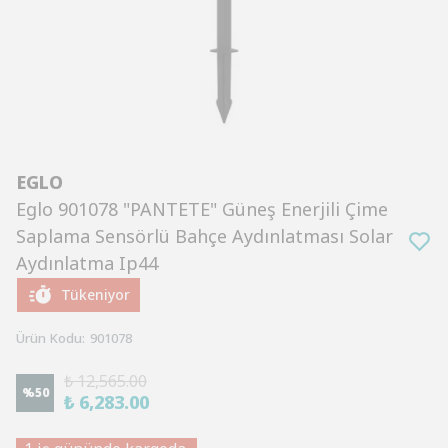
EGLO
Eglo 901078 "PANTETE" Güneş Enerjili Çime
Saplama Sensörlü Bahçe Aydınlatması Solar
Aydınlatma Ip44
Tükeniyor
Ürün Kodu
:
901078
₺ 12,565.00
%
50
₺ 6,283.00