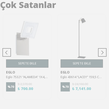
Çok Satanlar
SEPETE EKLE
SEPETE EKLE
EGLO
EGLO
Eglo 75321 "ALAMEDA" 1X4,5W Çelik Nikel Mat Sıva Üstü Spot
Eglo 43614 "LACEY" 159,5 Cm Yüksekliğinde Çelik, Ahşap Köşe Lambası Lambader
₺ 2,370.00
₺ 24,166.00
%
70
%
70
₺ 700.00
₺ 7,141.00