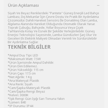
Ürün Açıklaması
Siyah Ve Beyaz Renklerdeki "Pantete" Güneş Enerjili Led Bahçe
Lambası, Dış Mekanlar İçin Çevre Dostu Ve Pratik Bir Aydınlatma
Çözümüdür. Dahili Hareket Sensörü İle Donatılmış Olan Lamba,
Algılama Alanında Hareket Olduğunda Otomatik Olarak Yanar.
Toprak Çubuğu, Bahçede, Yollar Boyunca Veya Çiçek
Tarhlarında Kolay Ve Esnek Bir Şekilde Yerleştirilebilir. Güneş
Enerjisi Teknolojisi Sayesinde, Lamba Gündüzleri Şarj Olur Ve
Geceleri Ek Elektrik Maliyeti Olmadan Verimli Ve Sürdürülebilir
Bir Aydınlatma Sağlar.
TEKNİK BİLGİLER
*Ampul Duy Tipi: LED
*Maksimum Watt: 7.5W
*Ürün İçerisinde Ampul Dahildir.
*Ürün Dim Edilemez.
*Ürün Yüksekliği: 115 cm
*Ürün Çapı: 17.5 cm
*Net Ağırlık: 1 Kg
*Ana Materyal: Plastik
*Ana Renk: Siyah
*Cam/Şapka Materyali: Plastik
*Cam/Şapka Rengi: Beyaz
*Kelvın: 3000K
*Işık Rengi: Gün Işığı Sarı Tonuna Yakın
*Lümen: 840
*IP Durumu: IP44