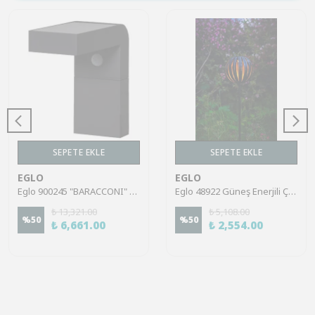
SEPETE EKLE
SEPETE EKLE
EGLO
EGLO
Eglo 900245 "BARACCONI" Güneş Enerjili Duvar Aplik Sensörlü Bahçe Aydınlatması Solar Aydınlatma Ip44
Eglo 48922 Güneş Enerjili Çime Saplama Bahçe Aydınlatması Solar Aydınlatma Ip44
₺ 13,321.00
₺ 5,108.00
%
50
%
50
₺ 6,661.00
₺ 2,554.00