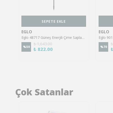
SEPETE EKLE
EGLO
EGLO
Eglo 48884 Güneş Enerjili Çime Saplama Bahçe Aydınlatması Solar Aydınlatma Ip20
Eglo 48717 Güneş Enerjili Çime Saplama Bahçe Aydınlatması Solar Aydınlatma Ip20
₺ 1,643.00
₺
%
50
%
70
₺ 822.00
Çok Satanlar