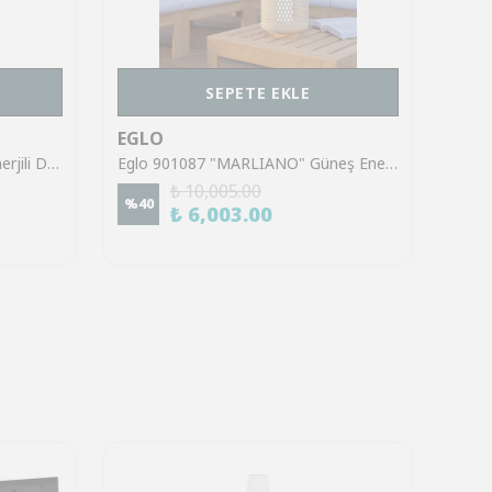
SEPETE EKLE
EGLO
EGL
Eglo 75878 "SIMERI" Güneş Enerjili Dokunmatik Masa Lambası Bahçe Aydınlatması Solar Aydınlatma Ip44
Eglo 901087 "MARLIANO" Güneş Enerjili Masa Lambası Bahçe Aydınlatması Solar Aydınlatma Ip44
₺ 10,005.00
%
40
%
50
₺ 6,003.00