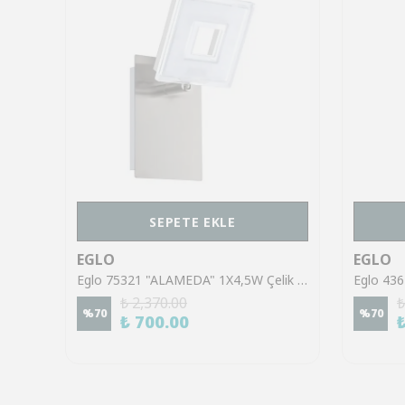
SEPETE EKLE
EGLO
EGLO
Eglo 43553 "GILTSPUR" Çelik Siyah Tavan Armatürü
Eglo 75321 "ALAMEDA" 1X4,5W Çelik Nikel Mat Sıva Üstü Spot
₺ 2,370.00
₺
%
70
%
70
₺ 700.00