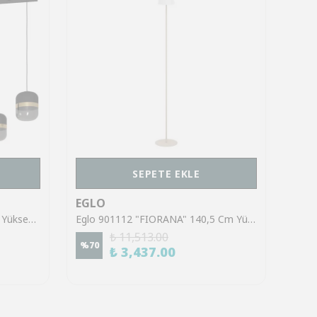
SEPETE EKLE
EGLO
EGL
Eglo 39921 "SINSIGA" 150 Cm Yüksekliğinde Çelik Siyah Sarkıt Avize
Eglo 901112 "FIORANA" 140,5 Cm Yüksekliğinde Çelik Köşe Lambası Lambader
₺ 11,513.00
%
70
%
70
₺ 3,437.00