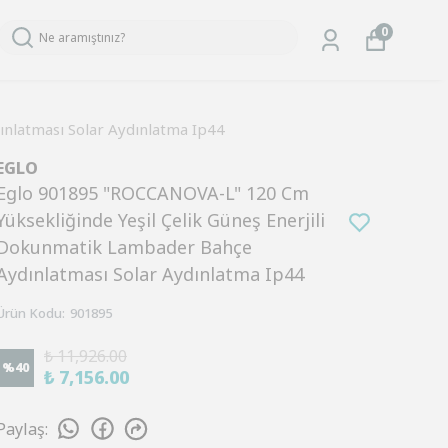
0
nlatması Solar Aydınlatma Ip44
EGLO
Eglo 901895 "ROCCANOVA-L" 120 Cm
Yüksekliğinde Yeşil Çelik Güneş Enerjili
Dokunmatik Lambader Bahçe
Aydınlatması Solar Aydınlatma Ip44
Ürün Kodu
:
901895
₺ 11,926.00
%
40
₺ 7,156.00
Paylaş
: