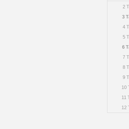
2 T
3 T
4 T
5 T
6 T
7 T
8 T
9 T
10 
11 
12 