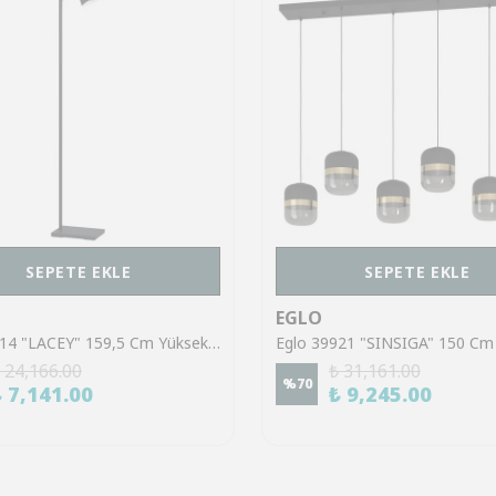
SEPETE EKLE
SEPETE EKLE
EGLO
Eglo 43614 "LACEY" 159,5 Cm Yüksekliğinde Çelik, Ahşap Köşe Lambası Lambader
 24,166.00
₺ 31,161.00
%
70
₺ 7,141.00
₺ 9,245.00