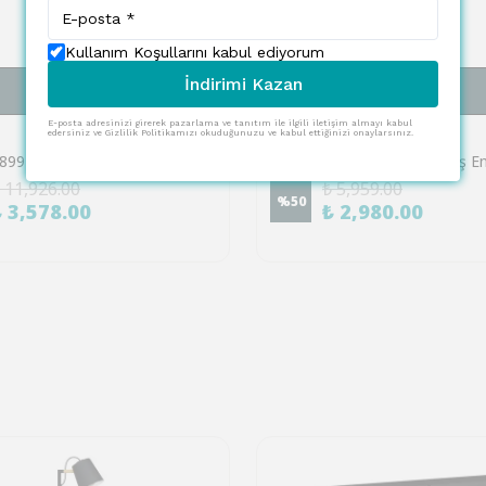
Kullanım Koşullarını kabul ediyorum
İndirimi Kazan
SEPETE EKLE
SEPETE EKLE
E-posta adresinizi girerek pazarlama ve tanıtım ile ilgili iletişim almayı kabul
EGLO
edersiniz ve Gizlilik Politikamızı okuduğunuzu ve kabul ettiğinizi onaylarsınız.
Eglo 901899 "SCORDIANO-L" Güneş Enerjili Lambader Bahçe Aydınlatması Solar Aydınlatma Ip44
 11,926.00
₺ 5,959.00
%
50
₺ 3,578.00
₺ 2,980.00