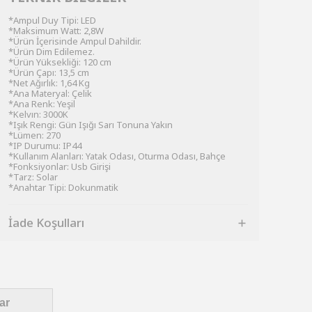
*Ampul Duy Tipi: LED
*Maksimum Watt: 2,8W
*Ürün İçerisinde Ampul Dahildir.
*Ürün Dim Edilemez.
*Ürün Yüksekliği: 120 cm
*Ürün Çapı: 13,5 cm
*Net Ağırlık: 1,64 Kg
*Ana Materyal: Çelik
*Ana Renk: Yeşil
*Kelvın: 3000K
*Işık Rengi: Gün Işığı Sarı Tonuna Yakın
*Lümen: 270
*IP Durumu: IP44
*Kullanım Alanları: Yatak Odası, Oturma Odası, Bahçe
*Fonksiyonlar: Usb Girişi
*Tarz: Solar
*Anahtar Tipi: Dokunmatik
İade Koşulları
ar