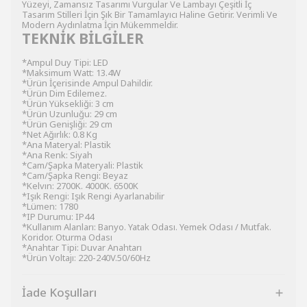
Yüzeyi, Zamansız Tasarımı Vurgular Ve Lambayı Çeşitli İç
Tasarım Stilleri İçin Şık Bir Tamamlayıcı Haline Getirir. Verimli Ve
Modern Aydınlatma İçin Mükemmeldir.
TEKNİK BİLGİLER
*Ampul Duy Tipi: LED
*Maksimum Watt: 13.4W
*Ürün İçerisinde Ampul Dahildir.
*Ürün Dim Edilemez.
*Ürün Yüksekliği: 3 cm
*Ürün Uzunluğu: 29 cm
*Ürün Genişliği: 29 cm
*Net Ağırlık: 0.8 Kg
*Ana Materyal: Plastik
*Ana Renk: Siyah
*Cam/Şapka Materyali: Plastik
*Cam/Şapka Rengi: Beyaz
*Kelvın: 2700K. 4000K. 6500K
*Işık Rengi: Işık Rengi Ayarlanabilir
*Lümen: 1780
*IP Durumu: IP44
*Kullanım Alanları: Banyo. Yatak Odası. Yemek Odası / Mutfak.
Koridor. Oturma Odası
*Anahtar Tipi: Duvar Anahtarı
*Ürün Voltajı: 220-240V.50/60Hz
İade Koşulları