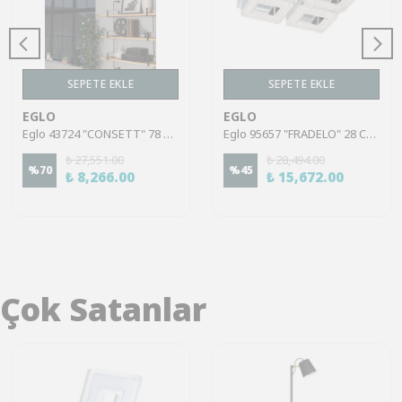
SEPETE EKLE
SEPETE EKLE
EGLO
EGLO
Eglo 43724 "CONSETT" 78 Cm Uzunluğunda Çelik, Ahşap Siyah, Kahverengi Tavan Armatürü
Eglo 95657 "FRADELO" 28 Cm Uzunluğunda Çelik Krom Duvar Tavan Armatürü
₺ 27,551.00
₺ 28,494.00
%
70
%
45
₺ 8,266.00
₺ 15,672.00
Çok Satanlar