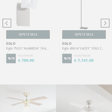
SEPETE EKLE
SEPETE EKLE
EGLO
EGLO
Eglo 75321 "ALAMEDA" 1X4,5W Çelik Nikel Mat Sıva Üstü Spot
Eglo 43614 "LACEY" 159,5 Cm Yüksekliğinde Çelik, Ahşap Köşe Lambası Lambader
₺ 2,370.00
₺ 24,166.00
%
70
%
70
₺ 700.00
₺ 7,141.00