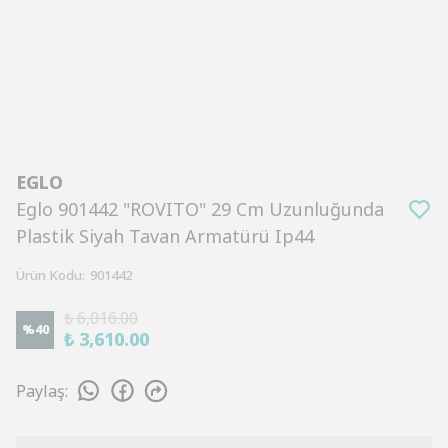
EGLO
Eglo 901442 "ROVITO" 29 Cm Uzunluğunda
Plastik Siyah Tavan Armatürü Ip44
Ürün Kodu
:
901442
₺ 6,016.00
%
40
₺ 3,610.00
Paylaş
: