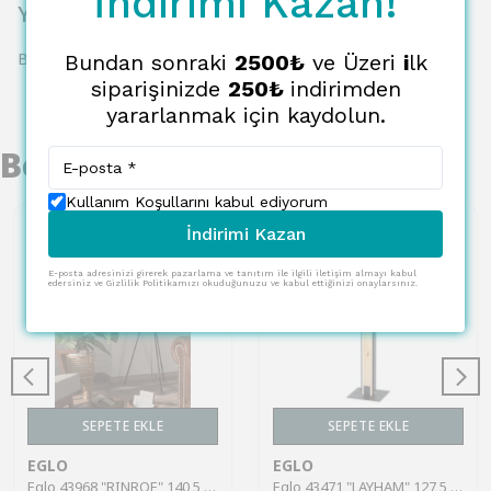
İndirimi Kazan!
Yorumlar
Bu ürün için henüz yorum yapılmamış.
Bundan sonraki
2500₺
ve Üzeri
i
lk
siparişinizde
250₺
indirimden
yararlanmak için kaydolun.
Benzer Ürünler
Kullanım Koşullarını kabul ediyorum
İndirimi Kazan
E-posta adresinizi girerek pazarlama ve tanıtım ile ilgili iletişim almayı kabul
edersiniz ve Gizlilik Politikamızı okuduğunuzu ve kabul ettiğinizi onaylarsınız.
SEPETE EKLE
SEPETE EKLE
EGLO
EGLO
Eglo 43968 "RINROE" 140,5 Cm Yüksekliğinde Çelik Köşe Lambası Lambader
Eglo 43471 "LAYHAM" 127,5 Cm Yüksekliğinde Ahşap, Çelik Köşe Lambası Lambader