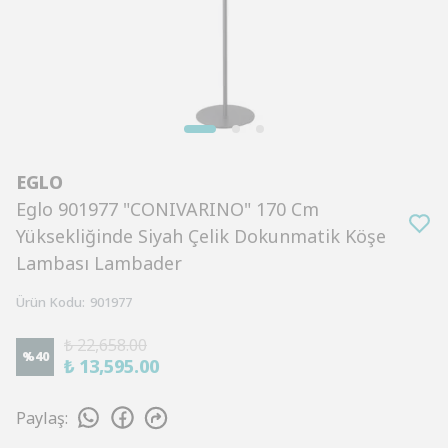
EGLO
Eglo 901977 "CONIVARINO" 170 Cm
Yüksekliğinde Siyah Çelik Dokunmatik Köşe
Lambası Lambader
Ürün Kodu
:
901977
₺ 22,658.00
%
40
₺ 13,595.00
Paylaş
: