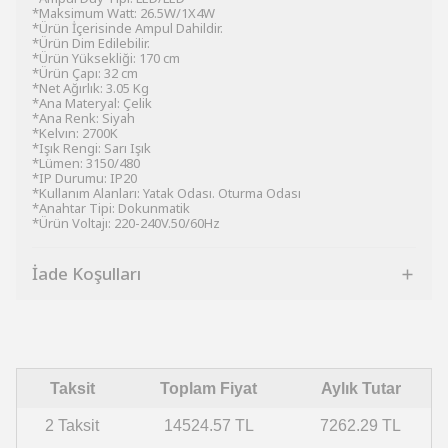
*Maksimum Watt: 26.5W/1X4W
*Ürün İçerisinde Ampul Dahildir.
*Ürün Dim Edilebilir.
*Ürün Yüksekliği: 170 cm
*Ürün Çapı: 32 cm
*Net Ağırlık: 3.05 Kg
*Ana Materyal: Çelik
*Ana Renk: Siyah
*Kelvın: 2700K
*Işık Rengi: Sarı Işık
*Lümen: 3150/480
*IP Durumu: IP20
*Kullanım Alanları: Yatak Odası. Oturma Odası
*Anahtar Tipi: Dokunmatik
*Ürün Voltajı: 220-240V.50/60Hz
İade Koşulları
Taksit
Toplam Fiyat
Aylık Tutar
2 Taksit
14524.57 TL
7262.29 TL