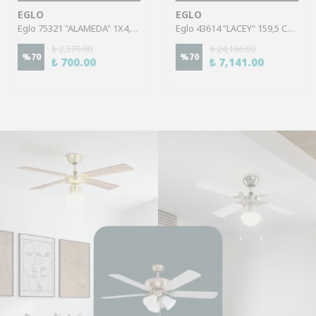
EGLO
EGLO
Eglo 75321 "ALAMEDA" 1X4,5W Çelik Nikel Mat Sıva Üstü Spot
Eglo 43614 "LACEY" 159,5 Cm Yüksekliğinde Çelik, Ahşap Köşe Lambası Lambader
₺ 2,370.00
₺ 24,166.00
%
70
%
70
₺ 700.00
₺ 7,141.00