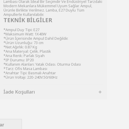
Lambası Olarak İdeal Bir Seçimdir Ve Endüstriyel Tarzdaki
Modern Mekanlara Mükemmel Uyum Sağlar. Ampul,
Ürünle Birlikte Verilmez. Lamba, E27 Duylu Tüm
Ampullerle Kullanılabilir.
TEKNİK BİLGİLER
*Ampul Duy Tipi: E27
*Maksimum Watt: 1X40W
*Ürün İçerisinde Ampul Dahil Değildir.
*Ürün Uzunluğu: 73 cm
*Net Ağırlık: 0.87 Kg
*Ana Materyal: Çelik. Plastik
*Ana Renk: Parlak Siyah
*IP Durumu: IP20
*Kullanım Alanları: Yatak Odası. Oturma Odası
*Tarz: Ofis Masa Lambası
*Anahtar Tipi: Basmalı Anahtar
*Ürün Voltajı: 220-240V.50/60Hz
İade Koşulları
ar