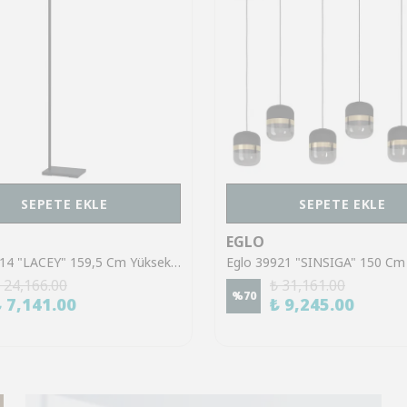
SEPETE EKLE
SEPETE EKLE
EGLO
Eglo 43614 "LACEY" 159,5 Cm Yüksekliğinde Çelik, Ahşap Köşe Lambası Lambader
 24,166.00
₺ 31,161.00
%
70
₺ 7,141.00
₺ 9,245.00