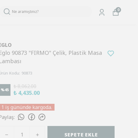
0
EGLO
Eglo 90873 "FIRMO" Çelik, Plastik Masa
Lambası
Ürün Kodu
:
90873
₺ 8,062.00
%
45
₺ 4,435.00
1 iş gününde kargoda.
Paylaş
:
SEPETE EKLE