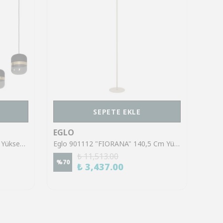
SEPETE EKLE
EGLO
EGL
Eglo 39921 "SINSIGA" 150 Cm Yüksekliğinde Çelik Siyah Sarkıt Avize
Eglo 901112 "FIORANA" 140,5 Cm Yüksekliğinde Çelik Köşe Lambası Lambader
₺ 11,513.00
%
70
%
70
₺ 3,437.00