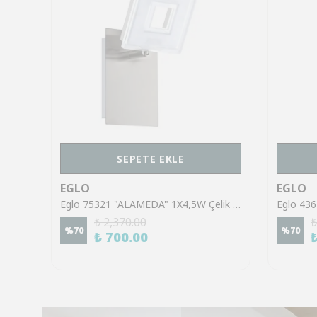
SEPETE EKLE
EGLO
EGLO
Eglo 43553 "GILTSPUR" Çelik Siyah Tavan Armatürü
Eglo 75321 "ALAMEDA" 1X4,5W Çelik Nikel Mat Sıva Üstü Spot
₺ 2,370.00
₺
%
70
%
70
₺ 700.00