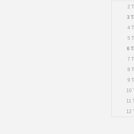
2 T
3 T
4 T
5 T
6 T
7 T
8 T
9 T
10 
11 
12 