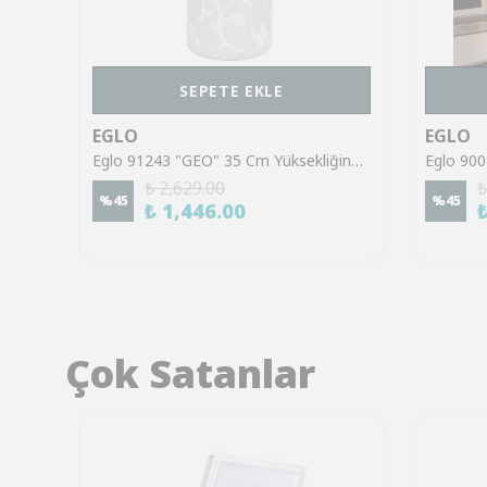
SEPETE EKLE
EGLO
EGLO
Eglo 91238 "SOLO" 32 Cm Yüksekliğinde Dokunmatik Çelik Masa Lambası
Eglo 91243 "GEO" 35 Cm Yüksekliğinde Masa Lambası
₺ 2,629.00
₺
%
45
%
45
₺ 1,446.00
Çok Satanlar