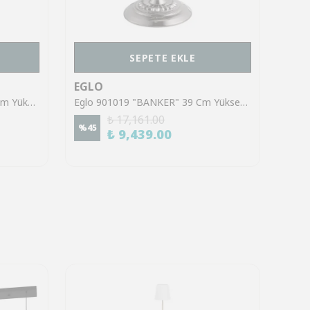
SEPETE EKLE
EGLO
EGL
Eglo 39965 "TORTOLA 1" 59 Cm Yüksekliğinde Çelik Masa Lambası
Eglo 901019 "BANKER" 39 Cm Yüksekliğinde Çelik Masa Lambası
₺ 17,161.00
%
45
%
45
₺ 9,439.00