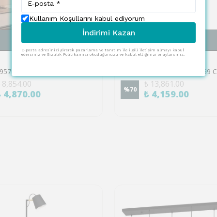
Kullanım Koşullarını kabul ediyorum
İndirimi Kazan
SEPETE EKLE
SEPETE EKLE
E-posta adresinizi girerek pazarlama ve tanıtım ile ilgili iletişim almayı kabul
edersiniz ve Gizlilik Politikamızı okuduğunuzu ve kabul ettiğinizi onaylarsınız.
EGLO
Eglo 900957 "INIESTA" 35 Cm Yüksekliğinde Dokunmatik Plastik Masa Lambası
 8,854.00
₺ 13,861.00
%
70
₺ 4,870.00
₺ 4,159.00