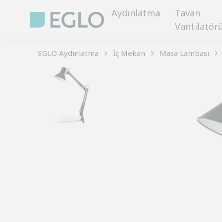
Aydınlatma
Tavan
Vantilatör
EGLO Aydınlatma
İç Mekan
Masa Lambası