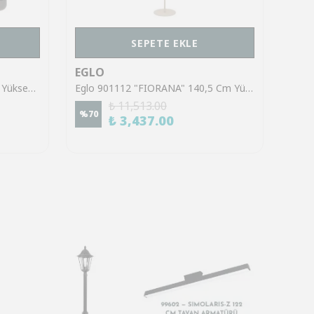
SEPETE EKLE
EGLO
EGL
Eglo 39921 "SINSIGA" 150 Cm Yüksekliğinde Çelik Siyah Sarkıt Avize
Eglo 901112 "FIORANA" 140,5 Cm Yüksekliğinde Çelik Köşe Lambası Lambader
₺ 11,513.00
%
70
%
70
₺ 3,437.00