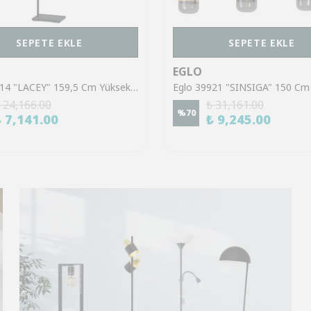
SEPETE EKLE
SEPETE EKLE
EGLO
Eglo 43614 "LACEY" 159,5 Cm Yüksekliğinde Çelik, Ahşap Köşe Lambası Lambader
 24,166.00
₺ 31,161.00
%
70
₺ 7,141.00
₺ 9,245.00