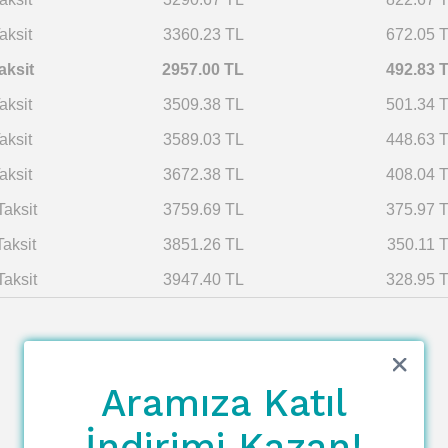
aksit
3360.23 TL
672.05 
aksit
2957.00 TL
492.83 
aksit
3509.38 TL
501.34 
aksit
3589.03 TL
448.63 
aksit
3672.38 TL
408.04 
Taksit
3759.69 TL
375.97 
Taksit
3851.26 TL
350.11 
Taksit
3947.40 TL
328.95 
Aramıza Katıl
İndirimi Kazan!