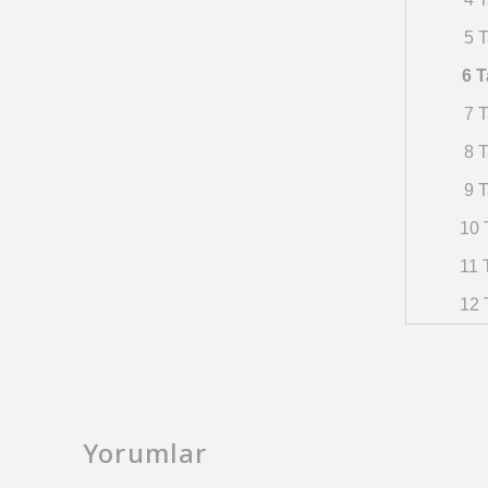
5 T
6 T
7 T
8 T
9 T
10 
11 
12 
Yorumlar