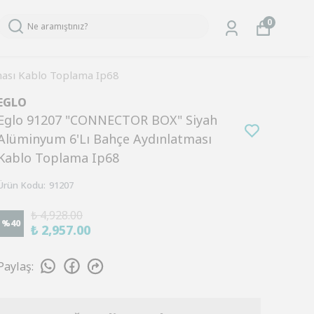
0
ası Kablo Toplama Ip68
EGLO
Eglo 91207 "CONNECTOR BOX" Siyah
Alüminyum 6'Lı Bahçe Aydınlatması
Kablo Toplama Ip68
Ürün Kodu
:
91207
₺ 4,928.00
%
40
₺ 2,957.00
Paylaş
: