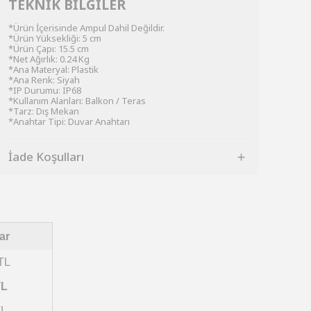
TEKNİK BİLGİLER
*Ürün İçerisinde Ampul Dahil Değildir.
*Ürün Yüksekliği: 5 cm
*Ürün Çapı: 15.5 cm
*Net Ağırlık: 0.24 Kg
*Ana Materyal: Plastik
*Ana Renk: Siyah
*IP Durumu: IP68
*Kullanım Alanları: Balkon / Teras
*Tarz: Dış Mekan
*Anahtar Tipi: Duvar Anahtarı
İade Koşulları
ar
TL
TL
TL