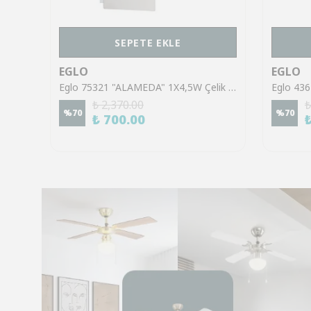
SEPETE EKLE
EGLO
EGLO
Eglo 43553 "GILTSPUR" Çelik Siyah Tavan Armatürü
Eglo 75321 "ALAMEDA" 1X4,5W Çelik Nikel Mat Sıva Üstü Spot
₺ 2,370.00
₺
%
70
%
70
₺ 700.00