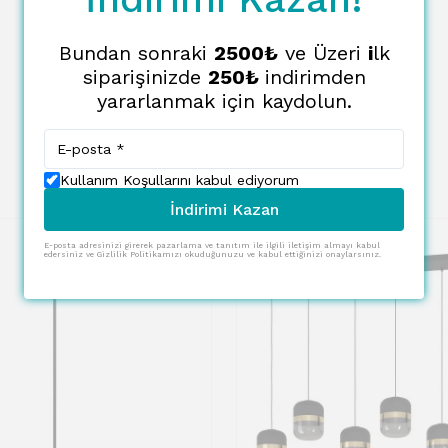
Bundan sonraki
2500₺
ve Üzeri
i
lk
siparişinizde
250₺
indirimden
yararlanmak için kaydolun.
Kullanım Koşullarını kabul ediyorum
İndirimi Kazan
E-posta adresinizi girerek pazarlama ve tanıtım ile ilgili iletişim almayı kabul
edersiniz ve Gizlilik Politikamızı okuduğunuzu ve kabul ettiğinizi onaylarsınız.