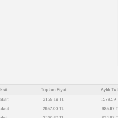
ksit
Toplam Fiyat
Aylık Tut
aksit
3159.19 TL
1579.59 
aksit
2957.00 TL
985.67 
aksit
3290.67 TL
822.67 