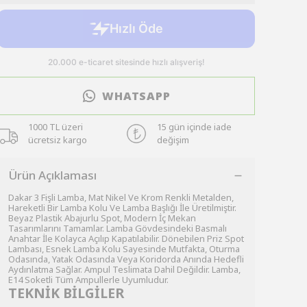
WHATSAPP
1000 TL üzeri
15 gün içinde iade
ücretsiz kargo
değişim
Ürün Açıklaması
Dakar 3 Fişli Lamba, Mat Nikel Ve Krom Renkli Metalden,
Hareketli Bir Lamba Kolu Ve Lamba Başlığı İle Üretilmiştir.
Beyaz Plastik Abajurlu Spot, Modern İç Mekan
Tasarımlarını Tamamlar. Lamba Gövdesindeki Basmalı
Anahtar İle Kolayca Açılıp Kapatılabilir. Dönebilen Priz Spot
Lambası, Esnek Lamba Kolu Sayesinde Mutfakta, Oturma
Odasında, Yatak Odasında Veya Koridorda Anında Hedefli
Aydınlatma Sağlar. Ampul Teslimata Dahil Değildir. Lamba,
E14 Soketli Tüm Ampullerle Uyumludur.
TEKNİK BİLGİLER