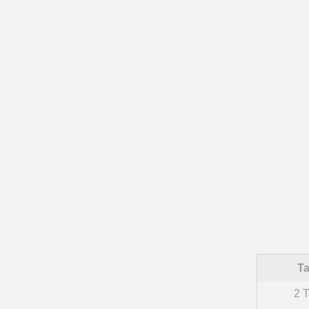
Ta
2 T