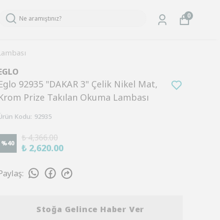
0
Lambası
EGLO
Eglo 92935 "DAKAR 3" Çelik Nikel Mat,
Krom Prize Takılan Okuma Lambası
Ürün Kodu
:
92935
₺ 4,366.00
%
40
₺ 2,620.00
Paylaş
:
Stoğa Gelince Haber Ver