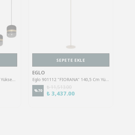
SEPETE EKLE
EGLO
EGL
Eglo 39921 "SINSIGA" 150 Cm Yüksekliğinde Çelik Siyah Sarkıt Avize
Eglo 901112 "FIORANA" 140,5 Cm Yüksekliğinde Çelik Köşe Lambası Lambader
₺ 11,513.00
%
70
%
70
₺ 3,437.00