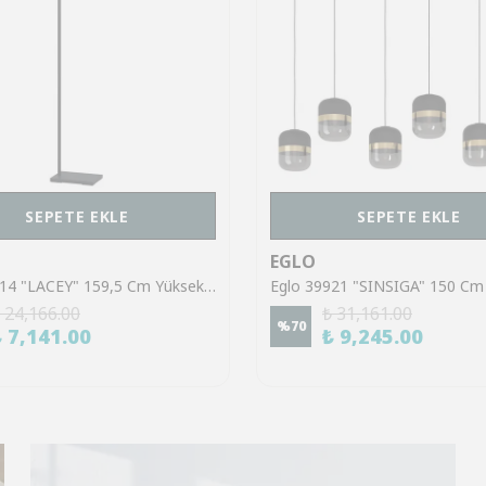
SEPETE EKLE
SEPETE EKLE
EGLO
Eglo 43614 "LACEY" 159,5 Cm Yüksekliğinde Çelik, Ahşap Köşe Lambası Lambader
 24,166.00
₺ 31,161.00
%
70
₺ 7,141.00
₺ 9,245.00