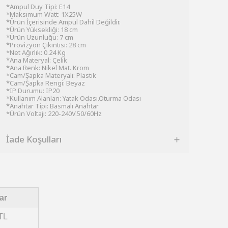
*Ampul Duy Tipi: E14
*Maksimum Watt: 1X25W
*Ürün İçerisinde Ampul Dahil Değildir.
*Ürün Yüksekliği: 18 cm
*Ürün Uzunluğu: 7 cm
*Provizyon Çıkıntısı: 28 cm
*Net Ağırlık: 0.24 Kg
*Ana Materyal: Çelik
*Ana Renk: Nikel Mat. Krom
*Cam/Şapka Materyali: Plastik
*Cam/Şapka Rengi: Beyaz
*IP Durumu: IP20
*Kullanım Alanları: Yatak Odası.Oturma Odası
*Anahtar Tipi: Basmalı Anahtar
*Ürün Voltajı: 220-240V.50/60Hz
İade Koşulları
ar
TL