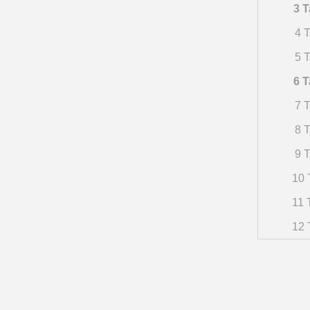
3 T
4 T
5 T
6 T
7 T
8 T
9 T
10 
11 
12 