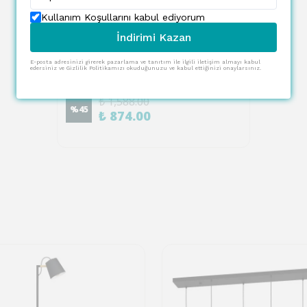
Kullanım Koşullarını kabul ediyorum
SEPETE EKLE
İndirimi Kazan
EGLO
E-posta adresinizi girerek pazarlama ve tanıtım ile ilgili iletişim almayı kabul
Eglo 97934 "TINEO" Beyaz Plastik Prize Takılan Sensörlü Okuma Lambası
edersiniz ve Gizlilik Politikamızı okuduğunuzu ve kabul ettiğinizi onaylarsınız.
1 değerlendirme
₺ 1,588.00
%
45
₺ 874.00