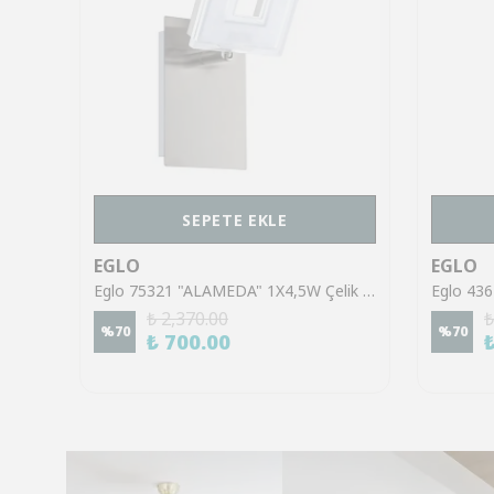
SEPETE EKLE
EGLO
EGLO
Eglo 43553 "GILTSPUR" Çelik Siyah Tavan Armatürü
Eglo 75321 "ALAMEDA" 1X4,5W Çelik Nikel Mat Sıva Üstü Spot
₺ 2,370.00
₺
%
70
%
70
₺ 700.00