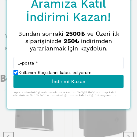
Aramıza Katıl
İndirimi Kazan!
Bundan sonraki
2500₺
ve Üzeri
i
lk
Yorumlar
siparişinizde
250₺
indirimden
yararlanmak için kaydolun.
Bu ürün için henüz yorum yapılmamış.
Kullanım Koşullarını kabul ediyorum
Benzer Ürünler
İndirimi Kazan
E-posta adresinizi girerek pazarlama ve tanıtım ile ilgili iletişim almayı kabul
edersiniz ve Gizlilik Politikamızı okuduğunuzu ve kabul ettiğinizi onaylarsınız.