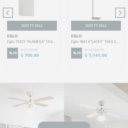
SEPETE EKLE
SEPETE EKLE
EGLO
EGLO
Eglo 75321 "ALAMEDA" 1X4,5W Çelik Nikel Mat Sıva Üstü Spot
Eglo 43614 "LACEY" 159,5 Cm Yüksekliğinde Çelik, Ahşap Köşe Lambası Lambader
₺ 2,370.00
₺ 24,166.00
%
70
%
70
₺ 700.00
₺ 7,141.00