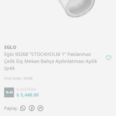
EGLO
Eglo 93268 "STOCKHOLM 1" Paslanmaz
Çelik Dış Mekan Bahçe Aydınlatması Aplik
Ip44
Ürün Kodu
:
93268
₺ 9,079.00
%
40
₺ 5,448.00
Paylaş
: