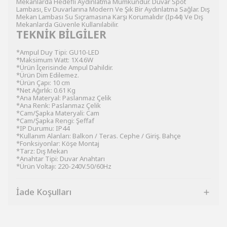
Mekanlarda Hedefli Aydınlatma Mümkündür. Duvar Spot
Lambası, Ev Duvarlarına Modern Ve Şık Bir Aydınlatma Sağlar. Dış
Mekan Lambası Su Sıçramasına Karşı Korumalıdır (Ip44) Ve Dış
Mekanlarda Güvenle Kullanılabilir.
TEKNİK BİLGİLER
*Ampul Duy Tipi: GU10-LED
*Maksimum Watt: 1X4.6W
*Ürün İçerisinde Ampul Dahildir.
*Ürün Dim Edilemez.
*Ürün Çapı: 10 cm
*Net Ağırlık: 0.61 Kg
*Ana Materyal: Paslanmaz Çelik
*Ana Renk: Paslanmaz Çelik
*Cam/Şapka Materyali: Cam
*Cam/Şapka Rengi: Şeffaf
*IP Durumu: IP44
*Kullanım Alanları: Balkon / Teras. Cephe / Giriş. Bahçe
*Fonksiyonlar: Köşe Montaj
*Tarz: Dış Mekan
*Anahtar Tipi: Duvar Anahtarı
*Ürün Voltajı: 220-240V.50/60Hz
İade Koşulları