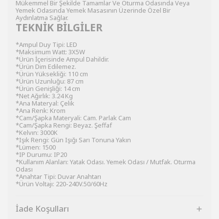
Mükemmel Bir Şekilde Tamamlar Ve Oturma Odasında Veya
Yemek Odasında Yemek Masasının Üzerinde Özel Bir
Aydınlatma Sağlar.
TEKNİK BİLGİLER
*Ampul Duy Tipi: LED
*Maksimum Watt: 3X5W
*Ürün İçerisinde Ampul Dahildir.
*Ürün Dim Edilemez.
*Ürün Yüksekliği: 110 cm
*Ürün Uzunluğu: 87 cm
*Ürün Genişliği: 14 cm
*Net Ağırlık: 3.24 Kg
*Ana Materyal: Çelik
*Ana Renk: Krom
*Cam/Şapka Materyali: Cam. Parlak Cam
*Cam/Şapka Rengi: Beyaz. Şeffaf
*Kelvın: 3000K
*Işık Rengi: Gün Işığı Sarı Tonuna Yakın
*Lümen: 1500
*IP Durumu: IP20
*Kullanım Alanları: Yatak Odası. Yemek Odası / Mutfak. Oturma
Odası
*Anahtar Tipi: Duvar Anahtarı
*Ürün Voltajı: 220-240V.50/60Hz
İade Koşulları