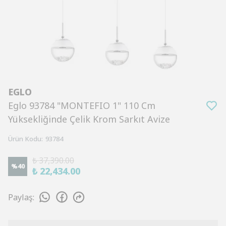
EGLO
Eglo 93784 "MONTEFIO 1" 110 Cm
Yüksekliğinde Çelik Krom Sarkıt Avize
Ürün Kodu
:
93784
₺ 37,390.00
%
40
₺ 22,434.00
Paylaş
: