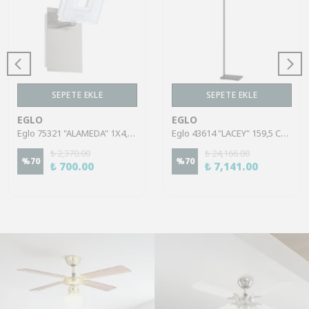
SEPETE EKLE
SEPETE EKLE
EGLO
EGLO
Eglo 75321 "ALAMEDA" 1X4,5W Çelik Nikel Mat Sıva Üstü Spot
Eglo 43614 "LACEY" 159,5 Cm Yüksekliğinde Çelik, Ahşap Köşe Lambası Lambader
₺ 2,370.00
₺ 24,166.00
%
70
%
70
₺ 700.00
₺ 7,141.00