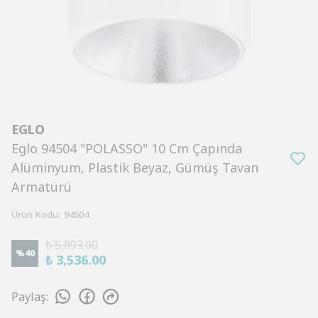
EGLO
Eglo 94504 "POLASSO" 10 Cm Çapında
Alüminyum, Plastik Beyaz, Gümüş Tavan
Armatürü
Ürün Kodu
:
94504
₺ 5,893.00
%
40
₺ 3,536.00
Paylaş
: