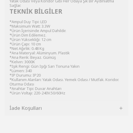
Yatak Odası Veya Koridor Gibi Her Odaya Şık Bir Aydınlatma
Sağlar.
TEKNİK BİLGİLER
*Ampul Duy Tipi: LED
*Maksimum Watt: 3.3W
*Ürün İçerisinde Ampul Dahildir.
*Ürün Dim Edilemez.
*Ürün Yüksekliği: 12 cm
*Ürün Çapı: 10 cm
*Net Ağırlık: 0.48 Kg
*Ana Materyal: Alüminyum. Plastik
*Ana Renk: Beyaz. Gümüş
*Kelvın: 3000K
*Işık Rengi: Gün Işığı Sarı Tonuna Yakın
*Lümen: 340
*IP Durumu: IP20
*Kullanım Alanları: Yatak Odası. Yemek Odası / Mutfak. Koridor.
Oturma Odası
*Anahtar Tipi: Duvar Anahtarı
*Ürün Voltajı: 220-240V.50/60Hz
İade Koşulları