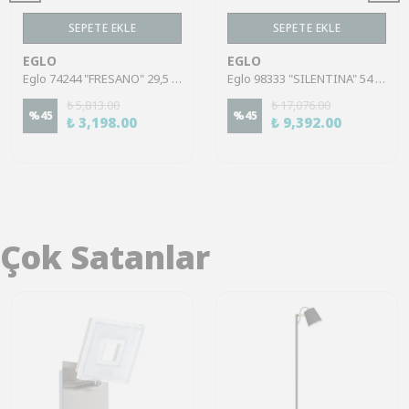
SEPETE EKLE
SEPETE EKLE
EGLO
EGLO
Eglo 74244 "FRESANO" 29,5 Cm Çapında Beyaz Plastik Tavan Armatürü
Eglo 98333 "SILENTINA" 54 Cm Uzunluğunda Çelik Siyah Tavan Armatürü
₺ 5,813.00
₺ 17,076.00
%
45
%
45
₺ 3,198.00
₺ 9,392.00
Çok Satanlar