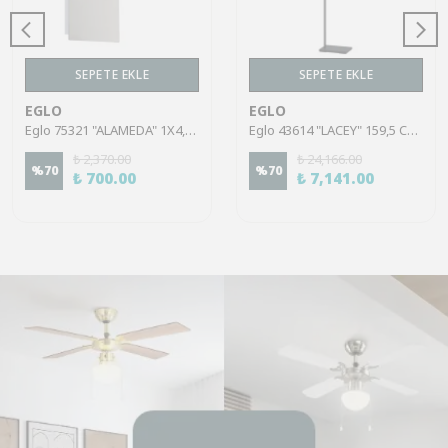
SEPETE EKLE
SEPETE EKLE
EGLO
EGLO
Eglo 75321 "ALAMEDA" 1X4,5W Çelik Nikel Mat Sıva Üstü Spot
Eglo 43614 "LACEY" 159,5 Cm Yüksekliğinde Çelik, Ahşap Köşe Lambası Lambader
₺ 2,370.00
₺ 24,166.00
%
70
%
70
₺ 700.00
₺ 7,141.00