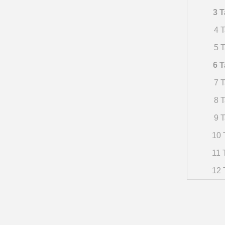
3 T
4 T
5 T
6 T
7 T
8 T
9 T
10 
11 
12 