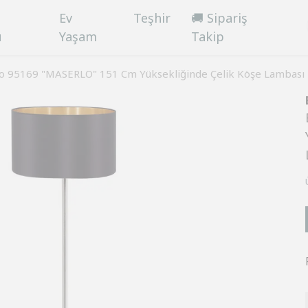
Ev
Teşhir
🚚 Sipariş
ü
Yaşam
Takip
o 95169 "MASERLO" 151 Cm Yüksekliğinde Çelik Köşe Lambas