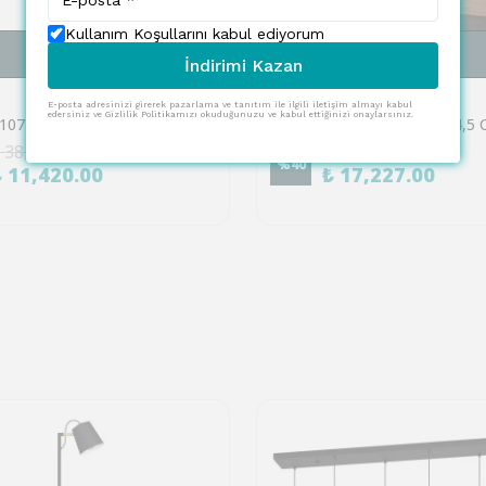
Kullanım Koşullarını kabul ediyorum
SEPETE EKLE
SEPETE EKLE
İndirimi Kazan
EGLO
E-posta adresinizi girerek pazarlama ve tanıtım ile ilgili iletişim almayı kabul
edersiniz ve Gizlilik Politikamızı okuduğunuzu ve kabul ettiğinizi onaylarsınız.
Eglo 901107 "LASANA 4" 143 Cm Yüksekliğinde Çelik, Alüminyum Köşe Lambası Lambader
 38,064.00
₺ 28,711.00
%
40
₺ 11,420.00
₺ 17,227.00