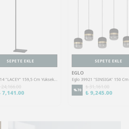
SEPETE EKLE
SEPETE EKLE
EGLO
Eglo 43614 "LACEY" 159,5 Cm Yüksekliğinde Çelik, Ahşap Köşe Lambası Lambader
 24,166.00
₺ 31,161.00
%
70
₺ 7,141.00
₺ 9,245.00