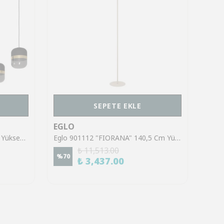
SEPETE EKLE
EGLO
EGL
Eglo 39921 "SINSIGA" 150 Cm Yüksekliğinde Çelik Siyah Sarkıt Avize
Eglo 901112 "FIORANA" 140,5 Cm Yüksekliğinde Çelik Köşe Lambası Lambader
₺ 11,513.00
%
70
%
70
₺ 3,437.00