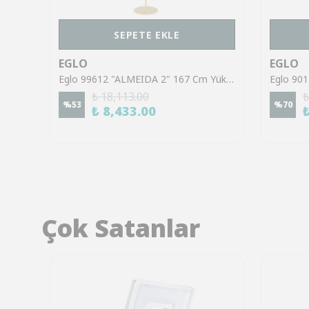
SEPETE EKLE
EGLO
EGLO
Eglo 901008 "MAIONE" 151 Cm Yüksekliğinde Çelik Köşe Lambası Lambader
Eglo 99612 "ALMEIDA 2" 167 Cm Yüksekliğinde Çelik Köşe Lambası Lambader
₺ 18,113.00
₺
%
53
%
70
₺ 8,433.00
Çok Satanlar