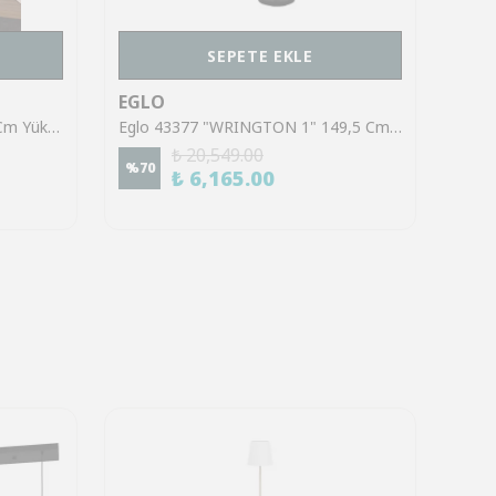
SEPETE EKLE
EGLO
EGL
Eglo 43954 "CAWTON" 134,5 Cm Yüksekliğinde Çelik, Ahşap Köşe Lambası Lambader
Eglo 43377 "WRINGTON 1" 149,5 Cm Yüksekliğinde Çelik Köşe Lambası Lambader
₺ 20,549.00
%
70
%
50
₺ 6,165.00