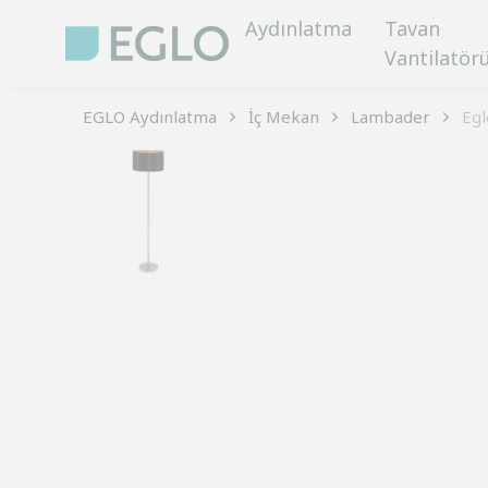
Aydınlatma
Tavan
Vantilatör
EGLO Aydınlatma
İç Mekan
Lambader
Egl