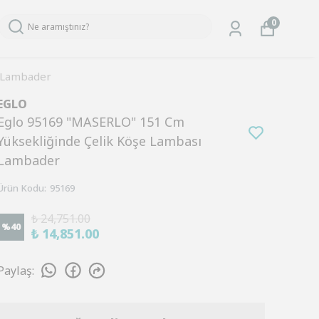
0
ı Lambader
EGLO
Eglo 95169 "MASERLO" 151 Cm
Yüksekliğinde Çelik Köşe Lambası
Lambader
Ürün Kodu
:
95169
₺ 24,751.00
%
40
₺ 14,851.00
Paylaş
: