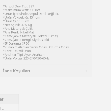
*Ampul Duy Tipi: E27
*Maksimum Watt: 1X60W
*Ürün İçerisinde Ampul Dahil Değildir.
*Ürün Yüksekliği: 151 cm
*Ürün Çapı: 38 cm
*Net Ağırlık: 3.97 Kg
*Ana Materyal: Çelik
*Ana Renk: Nikel Mat
*Cam/Şapka Materyali: Tekstil Kumaş
*Cam/Şapka Rengi: Siyah. Gold
*IP Durumu: IP20
*Kullanım Alanları: Yatak Odası. Oturma Odası
*Tarz: Tekstil Ürün
*Anahtar Tipi: Ayak Anahtarlı
*Ürün Voltajı: 220-240V.50/60Hz
İade Koşulları
ar
TL