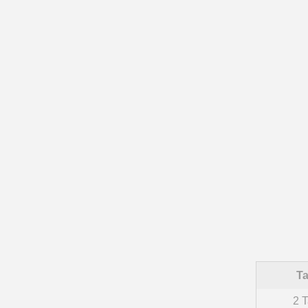
Ta
2 T