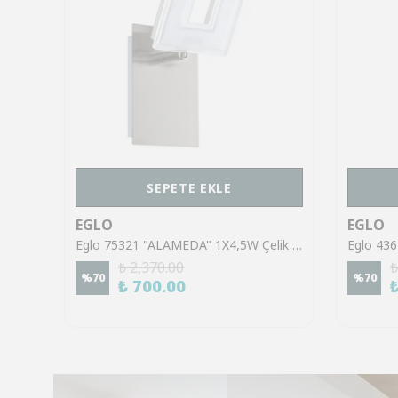
SEPETE EKLE
EGLO
EGLO
Eglo 43553 "GILTSPUR" Çelik Siyah Tavan Armatürü
Eglo 75321 "ALAMEDA" 1X4,5W Çelik Nikel Mat Sıva Üstü Spot
₺ 2,370.00
₺
%
70
%
70
₺ 700.00