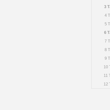
3 T
4 T
5 T
6 T
7 T
8 T
9 T
10 
11 
12 