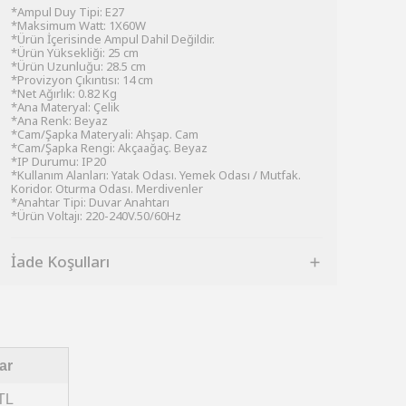
*Ampul Duy Tipi: E27
*Maksimum Watt: 1X60W
*Ürün İçerisinde Ampul Dahil Değildir.
*Ürün Yüksekliği: 25 cm
*Ürün Uzunluğu: 28.5 cm
*Provizyon Çıkıntısı: 14 cm
*Net Ağırlık: 0.82 Kg
*Ana Materyal: Çelik
*Ana Renk: Beyaz
*Cam/Şapka Materyali: Ahşap. Cam
*Cam/Şapka Rengi: Akçaağaç. Beyaz
*IP Durumu: IP20
*Kullanım Alanları: Yatak Odası. Yemek Odası / Mutfak.
Koridor. Oturma Odası. Merdivenler
*Anahtar Tipi: Duvar Anahtarı
*Ürün Voltajı: 220-240V.50/60Hz
İade Koşulları
ar
TL