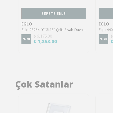
SEPETE EKLE
EGLO
EGLO
Eglo 49468 "PRIDDY" Çelik Siyah, Beyaz Duvar Aplik
Eglo 98264 "CIGLIE" Çelik Siyah Duvar Aplik
₺ 6,175.00
₺
%
70
%
70
₺ 1,853.00
Çok Satanlar