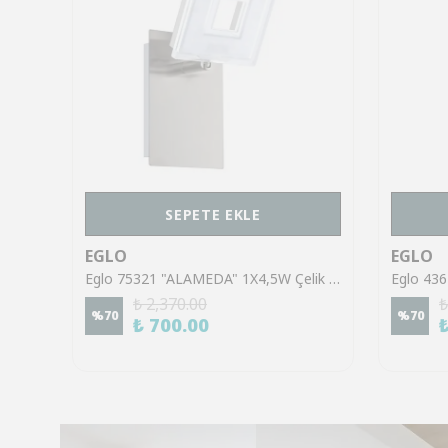
SEPETE EKLE
EGLO
EGLO
Eglo 43553 "GILTSPUR" Çelik Siyah Tavan Armatürü
Eglo 75321 "ALAMEDA" 1X4,5W Çelik Nikel Mat Sıva Üstü Spot
₺ 2,370.00
₺
%
70
%
70
₺ 700.00