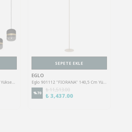
SEPETE EKLE
EGLO
EGL
Eglo 39921 "SINSIGA" 150 Cm Yüksekliğinde Çelik Siyah Sarkıt Avize
Eglo 901112 "FIORANA" 140,5 Cm Yüksekliğinde Çelik Köşe Lambası Lambader
₺ 11,513.00
%
70
%
70
₺ 3,437.00