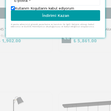
Kullanım Koşullarını kabul ediyorum
SEPETE EKLE
SEPETE EKLE
İndirimi Kazan
EGLO
E-posta adresinizi girerek pazarlama ve tanıtım ile ilgili iletişim almayı kabul
edersiniz ve Gizlilik Politikamızı okuduğunuzu ve kabul ettiğinizi onaylarsınız.
Eglo 44045 "MARYWELL" Çelik Siyah Duvar Aplik
 6,337.00
₺ 10,655.00
%
45
₺ 1,902.00
₺ 5,861.00