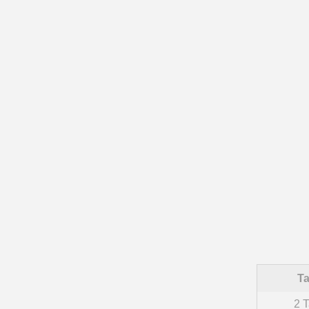
Ta
2 T