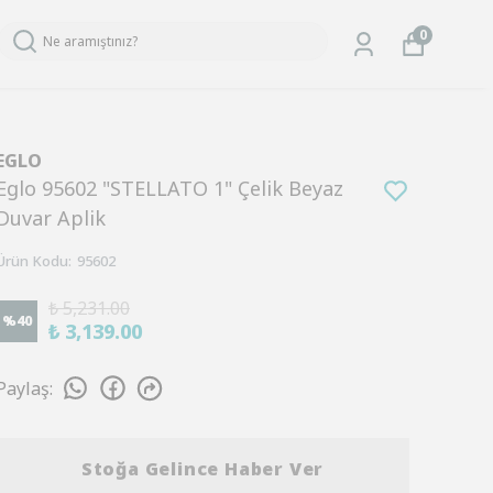
0
EGLO
Eglo 95602 "STELLATO 1" Çelik Beyaz
Duvar Aplik
Ürün Kodu
:
95602
₺ 5,231.00
%
40
₺ 3,139.00
Paylaş
:
Stoğa Gelince Haber Ver