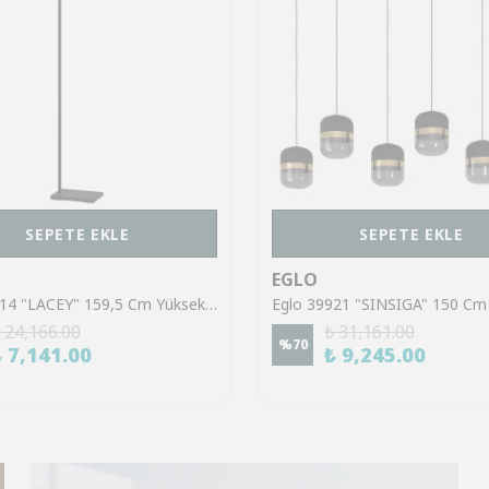
SEPETE EKLE
SEPETE EKLE
EGLO
Eglo 43614 "LACEY" 159,5 Cm Yüksekliğinde Çelik, Ahşap Köşe Lambası Lambader
 24,166.00
₺ 31,161.00
%
70
₺ 7,141.00
₺ 9,245.00