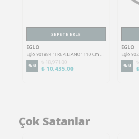
SEPETE EKLE
EGLO
EGLO
Eglo 95659 "FRADELO" 26 Cm Uzunluğunda Çelik Krom Tavan Armatürü
Eglo 901884 "TREPILIANO" 110 Cm Uzunluğunda Siyah Alüminyum Çelik Tavan Armatürü
₺ 18,971.00
₺
%
45
%
45
₺ 10,435.00
Çok Satanlar