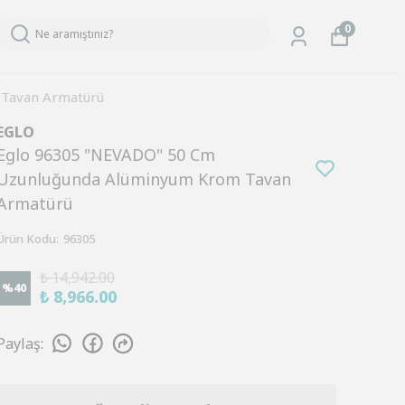
0
 Tavan Armatürü
EGLO
Eglo 96305 "NEVADO" 50 Cm
Uzunluğunda Alüminyum Krom Tavan
Armatürü
Ürün Kodu
:
96305
₺ 14,942.00
%
40
₺ 8,966.00
Paylaş
: