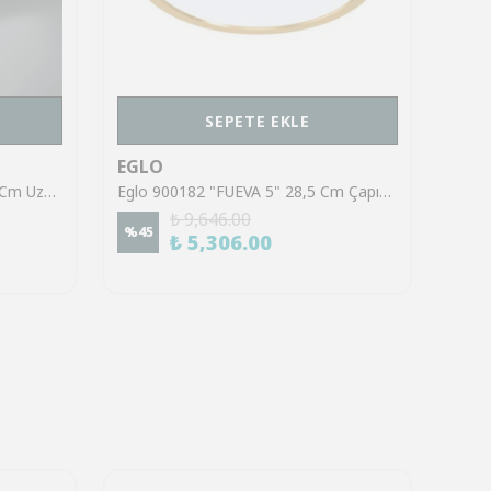
SEPETE EKLE
EGLO
EGL
Eglo 900604 "TIRRENARA" 78 Cm Uzunluğunda Çelik, Ahşap Siyah, Kahverengi Tavan Armatürü
Eglo 900182 "FUEVA 5" 28,5 Cm Çapında Çelik Fırçalanmış Pirinç Tavan Armatürü
₺ 9,646.00
%
45
₺ 5,306.00
%
45