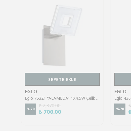
SEPETE EKLE
EGLO
EGLO
Eglo 43553 "GILTSPUR" Çelik Siyah Tavan Armatürü
Eglo 75321 "ALAMEDA" 1X4,5W Çelik Nikel Mat Sıva Üstü Spot
₺ 2,370.00
₺
%
70
%
70
₺ 700.00