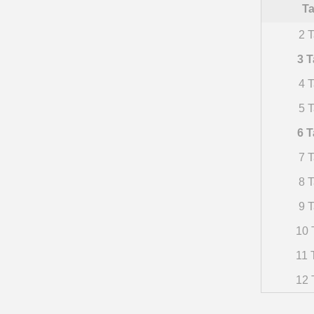
Ta
2 T
3 T
4 T
5 T
6 T
7 T
8 T
9 T
10 
11 
12 