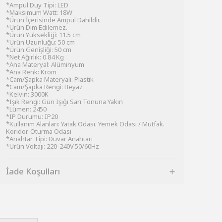
*Ampul Duy Tipi: LED
*Maksimum Watt: 18W
*Ürün İçerisinde Ampul Dahildir.
*Ürün Dim Edilemez.
*Ürün Yüksekliği: 11.5 cm
*Ürün Uzunluğu: 50 cm
*Ürün Genişliği: 50 cm
*Net Ağırlık: 0.84 Kg
*Ana Materyal: Alüminyum
*Ana Renk: Krom
*Cam/Şapka Materyali: Plastik
*Cam/Şapka Rengi: Beyaz
*Kelvın: 3000K
*Işık Rengi: Gün Işığı Sarı Tonuna Yakın
*Lümen: 2450
*IP Durumu: IP20
*Kullanım Alanları: Yatak Odası. Yemek Odası / Mutfak.
Koridor. Oturma Odası
*Anahtar Tipi: Duvar Anahtarı
*Ürün Voltajı: 220-240V.50/60Hz
İade Koşulları