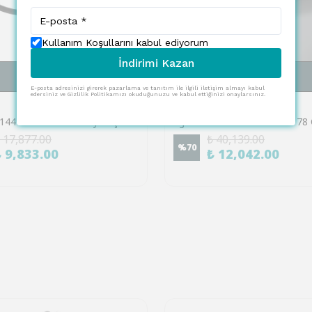
Kullanım Koşullarını kabul ediyorum
İndirimi Kazan
SEPETE EKLE
SEPETE EKLE
E-posta adresinizi girerek pazarlama ve tanıtım ile ilgili iletişim almayı kabul
edersiniz ve Gizlilik Politikamızı okuduğunuzu ve kabul ettiğinizi onaylarsınız.
EGLO
Eglo 902144 "CONGIUNTI" Siyah Çelik Tavan Armatürü
 17,877.00
₺ 40,139.00
%
70
₺ 9,833.00
₺ 12,042.00