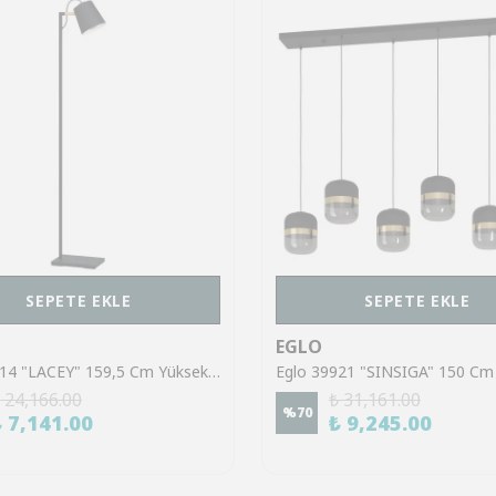
SEPETE EKLE
SEPETE EKLE
EGLO
Eglo 43614 "LACEY" 159,5 Cm Yüksekliğinde Çelik, Ahşap Köşe Lambası Lambader
 24,166.00
₺ 31,161.00
%
70
₺ 7,141.00
₺ 9,245.00