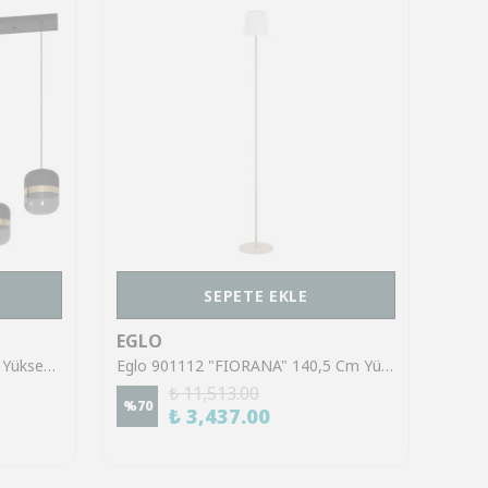
SEPETE EKLE
EGLO
EGL
Eglo 39921 "SINSIGA" 150 Cm Yüksekliğinde Çelik Siyah Sarkıt Avize
Eglo 901112 "FIORANA" 140,5 Cm Yüksekliğinde Çelik Köşe Lambası Lambader
₺ 11,513.00
%
70
%
70
₺ 3,437.00