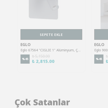
SEPETE EKLE
EGLO
EGLO
Eglo 96481 "PASTERI" Çelik Nikel Mat Duvar Aplik
Eglo 67564 "CIGLIE 1" Alüminyum, Çelik Gümüş Duvar Aplik
₺ 5,150.00
₺
%
45
%
45
₺ 2,815.00
Çok Satanlar