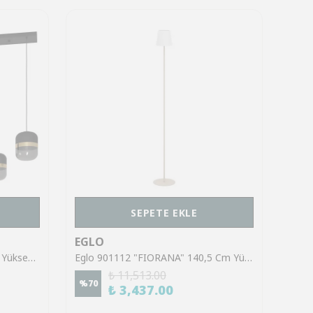
SEPETE EKLE
EGLO
EGL
Eglo 39921 "SINSIGA" 150 Cm Yüksekliğinde Çelik Siyah Sarkıt Avize
Eglo 901112 "FIORANA" 140,5 Cm Yüksekliğinde Çelik Köşe Lambası Lambader
₺ 11,513.00
%
70
%
70
₺ 3,437.00