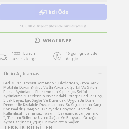
WHATSAPP
1000 TL üzeri
15 gün içinde iade
ücretsiz kargo
değişim
Ürün Açıklaması
Led Duvar Lambası Romendo 1, Dikdörtgen, Krom Renkli
Metal Bir Duvar Braketi Ve İki Yuvarlak, Şeffaf Ve Saten
Plastik Aydınlatma Elemanından Yapılmıştır. Şeffaf
Aydınlatma Yüzeylerinin Arkasındaki Entegre Led'Ler Hoş,
Sıcak Beyaz Işık Sağlar Ve Duvardaki Uygun Bir Döner
Dimmer İle Kısılabilir. Duvar Lambası Su Sıçramasına Karşı
Korumalıdır (Ip44) Ve Bu Sayede Banyoda Güvenle
Kullanılabilir. Zamansız Tasarımı Sayesinde, Lamba Farklı
İç Tasarım Stillerine Uyum Sağlar Ve Banyoda, Örneğin
Ayna Üzerinde Uygun Bir Aydınlatma Sağlar.
TEKNİK BİLGİLER