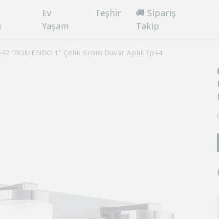
Ev
Teşhir
🚚 Sipariş
ü
Yaşam
Takip
542 "ROMENDO 1" Çelik Krom Duvar Aplik Ip44