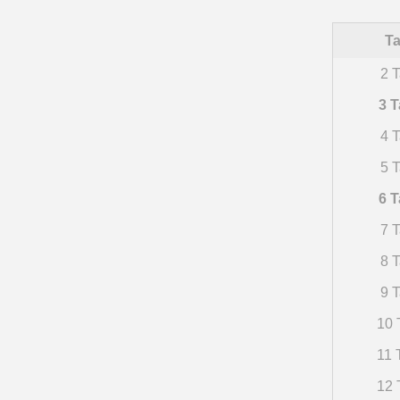
Ta
2 T
3 T
4 T
5 T
6 T
7 T
8 T
9 T
10 
11 
12 