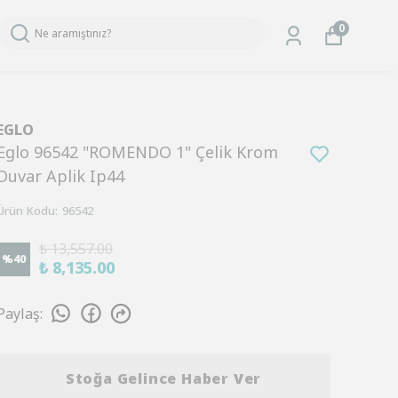
0
EGLO
Eglo 96542 "ROMENDO 1" Çelik Krom
Duvar Aplik Ip44
Ürün Kodu
:
96542
₺ 13,557.00
%
40
₺ 8,135.00
Paylaş
:
Stoğa Gelince Haber Ver