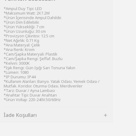
*Ampul Duy Tipi: LED
*Maksimum Watt: 2X7.2W
*Ürün İçerisinde Ampul Dahildir.
*Ürün Dim Edilebilir.
*Ürün Yüksekliği: 7 cm
*Ürün Uzunluğu: 30 cm
*Provizyon Çıkıntısı: 12.5 cm
*Net Ağırlık: 0.71 Kg
*Ana Materyal: Çelik
*Ana Renk: Krom
*Cam/Şapka Materyali: Plastik
*Cam/Şapka Rengi: Şeffaf. Buzlu
*Kelvın: 3000K
*Işık Rengi: Gün Işığı Sarı Tonuna Yakın
*Lümen: 1080
*IP Durumu: IP44
*Kullanım Alanları: Banyo. Yatak Odası. Yemek Odası /
Mutfak. Koridor. Oturma Odası. Merdivenler
*Tarz: Duvar / Ayna Lambası
*Anahtar Tipi: Duvar Anahtarı
*Ürün Voltajı: 220-240V.50/60Hz
İade Koşulları