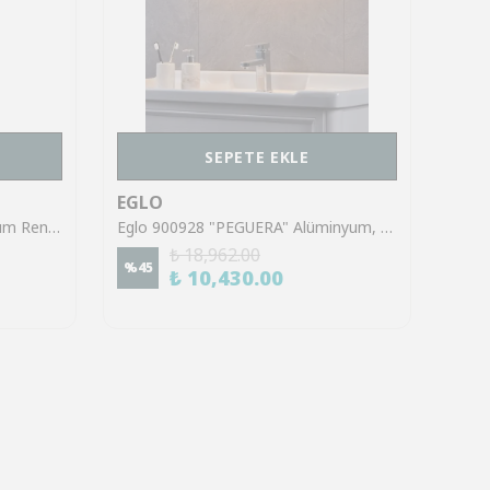
SEPETE EKLE
EGLO
EGL
Eglo 902142 "TREPILIANO" Kum Rengi Alüminyum Çelik Duvar Aplik
Eglo 900928 "PEGUERA" Alüminyum, Çelik Siyah, Fırçalanmış Pirinç Duvar Aplik Ip44
₺ 18,962.00
%
45
%
45
₺ 10,430.00