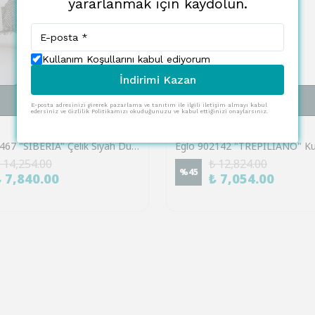
yararlanmak için kaydolun.
Kullanım Koşullarını kabul ediyorum
İndirimi Kazan
SEPETE EKLE
SEPETE EKLE
E-posta adresinizi girerek pazarlama ve tanıtım ile ilgili iletişim almayı kabul
edersiniz ve Gizlilik Politikamızı okuduğunuzu ve kabul ettiğinizi onaylarsınız.
EGLO
Eglo 900467 "SIBERIA" Çelik Siyah Duvar Aplik
 14,254.00
₺ 12,824.00
%
45
₺ 7,840.00
₺ 7,054.00