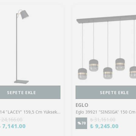
SEPETE EKLE
SEPETE EKLE
EGLO
Eglo 43614 "LACEY" 159,5 Cm Yüksekliğinde Çelik, Ahşap Köşe Lambası Lambader
 24,166.00
₺ 31,161.00
%
70
₺ 7,141.00
₺ 9,245.00