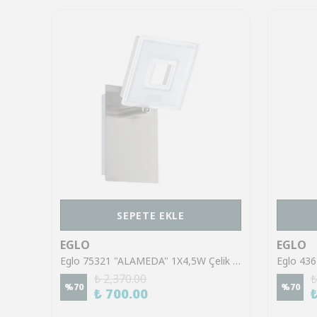
SEPETE EKLE
EGLO
EGLO
Eglo 43553 "GILTSPUR" Çelik Siyah Tavan Armatürü
Eglo 75321 "ALAMEDA" 1X4,5W Çelik Nikel Mat Sıva Üstü Spot
₺ 2,370.00
₺
%
70
%
70
₺ 700.00