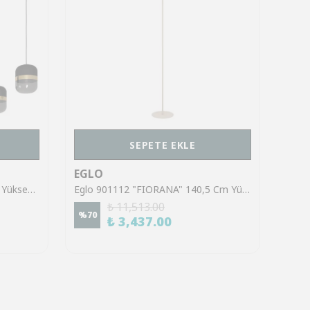
SEPETE EKLE
EGLO
EGL
Eglo 39921 "SINSIGA" 150 Cm Yüksekliğinde Çelik Siyah Sarkıt Avize
Eglo 901112 "FIORANA" 140,5 Cm Yüksekliğinde Çelik Köşe Lambası Lambader
₺ 11,513.00
%
70
%
70
₺ 3,437.00