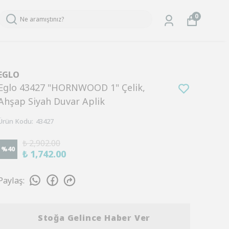
0
EGLO
Eglo 43427 "HORNWOOD 1" Çelik,
Ahşap Siyah Duvar Aplik
Ürün Kodu
:
43427
₺ 2,902.00
%
40
₺ 1,742.00
Paylaş
:
Stoğa Gelince Haber Ver