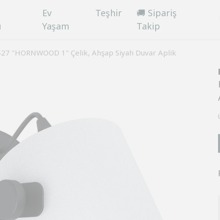
Ev
Teşhir
🚚 Sipariş
ü
Yaşam
Takip
427 "HORNWOOD 1" Çelik, Ahşap Siyah Duvar Aplik