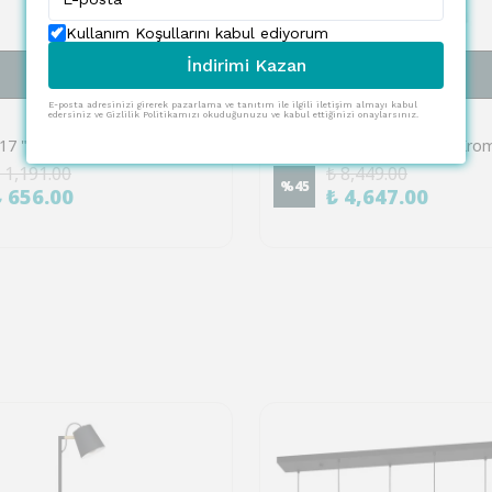
Kullanım Koşullarını kabul ediyorum
İndirimi Kazan
SEPETE EKLE
SEPETE EKLE
E-posta adresinizi girerek pazarlama ve tanıtım ile ilgili iletişim almayı kabul
EGLO
edersiniz ve Gizlilik Politikamızı okuduğunuzu ve kabul ettiğinizi onaylarsınız.
Eglo 97917 "TOCOPILLA" Ahşap, Çelik Beyaz-Patine, Siyah Duvar Aplik
 1,191.00
₺ 8,449.00
%
45
₺ 656.00
₺ 4,647.00