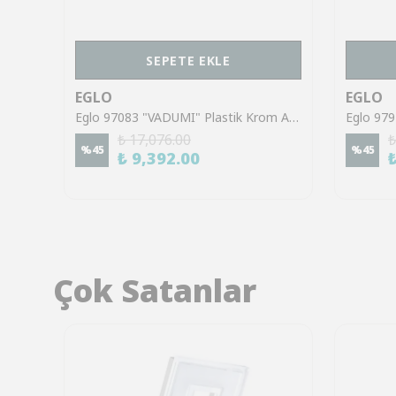
SEPETE EKLE
EGLO
EGLO
Eglo 902142 "TREPILIANO" Kum Rengi Alüminyum Çelik Duvar Aplik
Eglo 97083 "VADUMI" Plastik Krom Ayna Ve Tablo Üzeri Aydınlatması Ip44
₺ 17,076.00
₺
%
45
%
45
₺ 9,392.00
Çok Satanlar