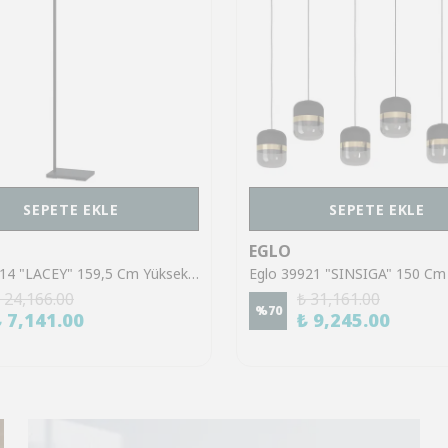
SEPETE EKLE
SEPETE EKLE
EGLO
Eglo 43614 "LACEY" 159,5 Cm Yüksekliğinde Çelik, Ahşap Köşe Lambası Lambader
 24,166.00
₺ 31,161.00
%
70
₺ 7,141.00
₺ 9,245.00