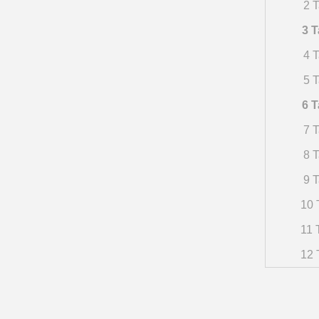
2 T
3 T
4 T
5 T
6 T
7 T
8 T
9 T
10 
11 
12 