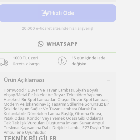
WHATSAPP
1000 TL üzeri
15 gün içinde iade
ücretsiz kargo
değişim
Ürün Açıklaması
Hornwood 1 Duvar Ve Tavan Lambası, Siyah Boyalı
Ahşap/Metal Bir İskelet Ve Beyaz Tekstilden Yapılmış
Hareketli Bir Spot Lambadan Oluşur. Duvar Spot Lambası,
Modern Ve İskandinav İç Tasarım Stillerine Sorunsuz Bir
Şekilde Uyum Sağlar Ve Tavan Lambası Olarak Da
Kullanılabilir. Dönebilen Lamba Başlığı, Oturma Odası,
Yatak Odası, Koridor Veya Yemek Odası Gibi Odalarda
Tek Tek Işık Vurguları Oluşturma İmkanı Sunar. Ampul
Teslimat Kapsamına Dahil Değildir. Lamba, E27 Duylu Tüm
Ampullerle Uyumludur.
TEKNİK BİLGİLER