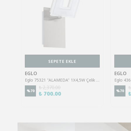
SEPETE EKLE
EGLO
EGLO
Eglo 43553 "GILTSPUR" Çelik Siyah Tavan Armatürü
Eglo 75321 "ALAMEDA" 1X4,5W Çelik Nikel Mat Sıva Üstü Spot
₺ 2,370.00
₺
%
70
%
70
₺ 700.00