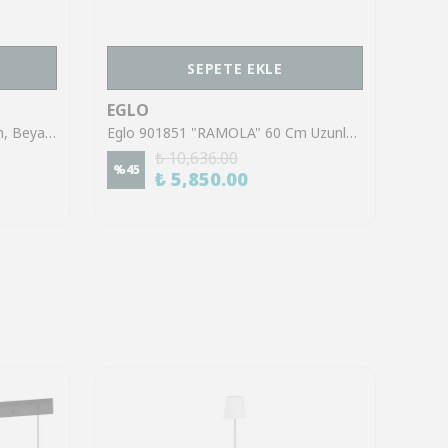
SEPETE EKLE
EGLO
EGL
Eglo 95368 "PASSA" Çelik Krom, Beyaz Duvar Aplik
Eglo 901851 "RAMOLA" 60 Cm Uzunluğunda Krom Çelik Duvar Aplik Ip44
₺ 10,636.00
%
45
%
45
₺ 5,850.00