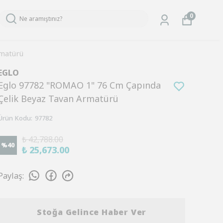
0
matürü
EGLO
Eglo 97782 "ROMAO 1" 76 Cm Çapında
Çelik Beyaz Tavan Armatürü
Ürün Kodu
:
97782
₺ 42,788.00
%
40
₺ 25,673.00
Paylaş
:
Stoğa Gelince Haber Ver