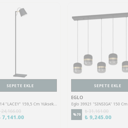
SEPETE EKLE
SEPETE EKLE
EGLO
Eglo 43614 "LACEY" 159,5 Cm Yüksekliğinde Çelik, Ahşap Köşe Lambası Lambader
 24,166.00
₺ 31,161.00
%
70
₺ 7,141.00
₺ 9,245.00