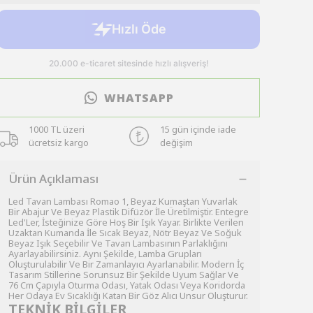
WHATSAPP
1000 TL üzeri
15 gün içinde iade
ücretsiz kargo
değişim
Ürün Açıklaması
Led Tavan Lambası Romao 1, Beyaz Kumaştan Yuvarlak
Bir Abajur Ve Beyaz Plastik Difüzör İle Üretilmiştir. Entegre
Led'Ler, İsteğinize Göre Hoş Bir Işık Yayar. Birlikte Verilen
Uzaktan Kumanda İle Sıcak Beyaz, Nötr Beyaz Ve Soğuk
Beyaz Işık Seçebilir Ve Tavan Lambasının Parlaklığını
Ayarlayabilirsiniz. Aynı Şekilde, Lamba Grupları
Oluşturulabilir Ve Bir Zamanlayıcı Ayarlanabilir. Modern İç
Tasarım Stillerine Sorunsuz Bir Şekilde Uyum Sağlar Ve
76 Cm Çapıyla Oturma Odası, Yatak Odası Veya Koridorda
Her Odaya Ev Sıcaklığı Katan Bir Göz Alıcı Unsur Oluşturur.
TEKNİK BİLGİLER