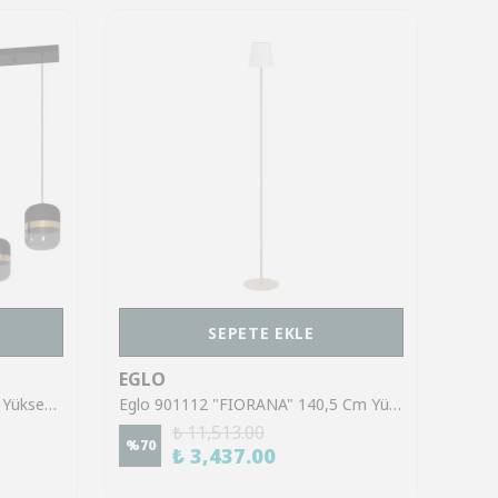
SEPETE EKLE
EGLO
EGL
Eglo 39921 "SINSIGA" 150 Cm Yüksekliğinde Çelik Siyah Sarkıt Avize
Eglo 901112 "FIORANA" 140,5 Cm Yüksekliğinde Çelik Köşe Lambası Lambader
₺ 11,513.00
%
70
%
70
₺ 3,437.00