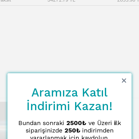
Aramıza Katıl
İndirimi Kazan!
Bundan sonraki
2500₺
ve Üzeri
i
lk
siparişinizde
250₺
indirimden
yararlanmak için kaydolun.