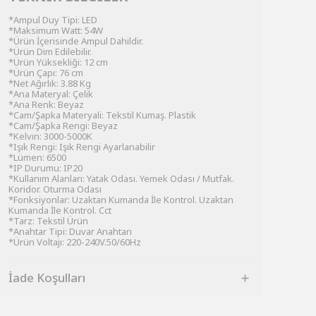
*Ampul Duy Tipi: LED
*Maksimum Watt: 54W
*Ürün İçerisinde Ampul Dahildir.
*Ürün Dim Edilebilir.
*Ürün Yüksekliği: 12 cm
*Ürün Çapı: 76 cm
*Net Ağırlık: 3.88 Kg
*Ana Materyal: Çelik
*Ana Renk: Beyaz
*Cam/Şapka Materyali: Tekstil Kumaş. Plastik
*Cam/Şapka Rengi: Beyaz
*Kelvın: 3000-5000K
*Işık Rengi: Işık Rengi Ayarlanabilir
*Lümen: 6500
*IP Durumu: IP20
*Kullanım Alanları: Yatak Odası. Yemek Odası / Mutfak.
Koridor. Oturma Odası
*Fonksiyonlar: Uzaktan Kumanda İle Kontrol. Uzaktan
Kumanda İle Kontrol. Cct
*Tarz: Tekstil Ürün
*Anahtar Tipi: Duvar Anahtarı
*Ürün Voltajı: 220-240V.50/60Hz
İade Koşulları