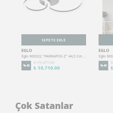
SEPETE EKLE
EGLO
EGLO
Eglo 901217 "LUNGOLAGO" 74 Cm Uzunluğunda Siyah Çelik Plastik Tavan Armatürü
Eglo 900322 "PARRAPOS-Z" 44,5 Cm Uzunluğunda Çelik Siyah Tavan Armatürü
₺ 19,471.00
₺
%
45
%
45
₺ 10,710.00
Çok Satanlar