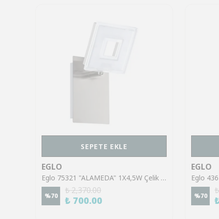
SEPETE EKLE
EGLO
EGLO
Eglo 43553 "GILTSPUR" Çelik Siyah Tavan Armatürü
Eglo 75321 "ALAMEDA" 1X4,5W Çelik Nikel Mat Sıva Üstü Spot
₺ 2,370.00
₺
%
70
%
70
₺ 700.00