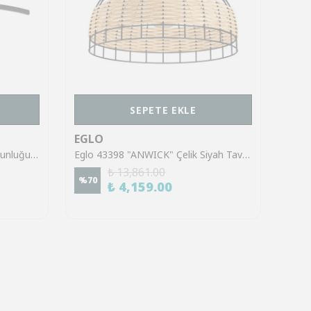
SEPETE EKLE
EGLO
EGL
Eglo 901216 "AIETA" 72 Cm Uzunluğunda Çelik Siyah Fırçalanmış Pirinç Tavan Armatürü
Eglo 43398 "ANWICK" Çelik Siyah Tavan Armatürü
₺ 13,861.00
%
70
%
70
₺ 4,159.00