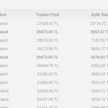
ksit
Toplam Fiyat
Aylık Tut
aksit
27428.42 TL
13714.21 
aksit
25673.00 TL
8557.67 
aksit
28570.00 TL
7142.50 
aksit
29173.86 TL
5834.77 
aksit
25673.00 TL
4278.83 
aksit
30468.79 TL
4352.68 
aksit
31160.33 TL
3895.04 
aksit
31884.00 TL
3542.67 
aksit
32642.09 TL
3264.21 
Taksit
33437.09 TL
3039.74 
aksit
34271.79 TL
2855.98 