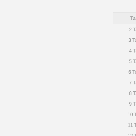
Ta
2 T
3 T
4 T
5 T
6 T
7 T
8 T
9 T
10 T
11 
12 T