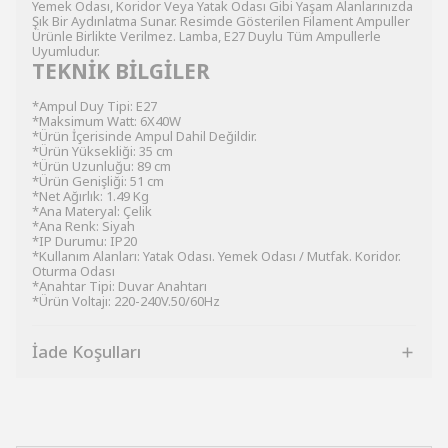
Yemek Odası, Koridor Veya Yatak Odası Gibi Yaşam Alanlarınızda
Şık Bir Aydınlatma Sunar. Resimde Gösterilen Filament Ampuller
Ürünle Birlikte Verilmez. Lamba, E27 Duylu Tüm Ampullerle
Uyumludur.
TEKNİK BİLGİLER
*Ampul Duy Tipi: E27
*Maksimum Watt: 6X40W
*Ürün İçerisinde Ampul Dahil Değildir.
*Ürün Yüksekliği: 35 cm
*Ürün Uzunluğu: 89 cm
*Ürün Genişliği: 51 cm
*Net Ağırlık: 1.49 Kg
*Ana Materyal: Çelik
*Ana Renk: Siyah
*IP Durumu: IP20
*Kullanım Alanları: Yatak Odası. Yemek Odası / Mutfak. Koridor.
Oturma Odası
*Anahtar Tipi: Duvar Anahtarı
*Ürün Voltajı: 220-240V.50/60Hz
İade Koşulları