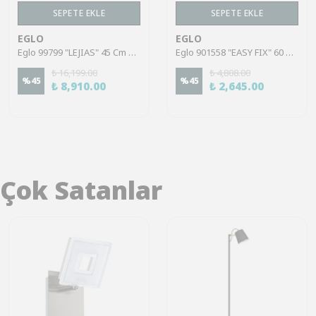
SEPETE EKLE
SEPETE EKLE
EGLO
EGLO
Eglo 99799 "LEJIAS" 45 Cm Uzunluğunda Çelik Siyah Tavan Armatürü
Eglo 901558 "EASY FIX" 60 Cm Uzunluğunda Plastik Gri Etanj Duvar Tavan Lambası Ip65
₺ 16,199.00
₺ 4,808.00
%
45
%
45
₺ 8,910.00
₺ 2,645.00
Çok Satanlar