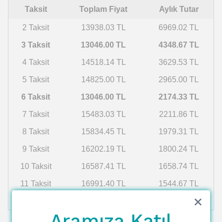
Taksit
Toplam Fiyat
Aylık Tutar
2 Taksit
13938.03 TL
6969.02 TL
3 Taksit
13046.00 TL
4348.67 TL
4 Taksit
14518.14 TL
3629.53 TL
5 Taksit
14825.00 TL
2965.00 TL
6 Taksit
13046.00 TL
2174.33 TL
7 Taksit
15483.03 TL
2211.86 TL
8 Taksit
15834.45 TL
1979.31 TL
9 Taksit
16202.19 TL
1800.24 TL
10 Taksit
16587.41 TL
1658.74 TL
11 Taksit
16991.40 TL
1544.67 TL
12 Taksit
17415.57 TL
1451.30 TL
Aramıza Katıl