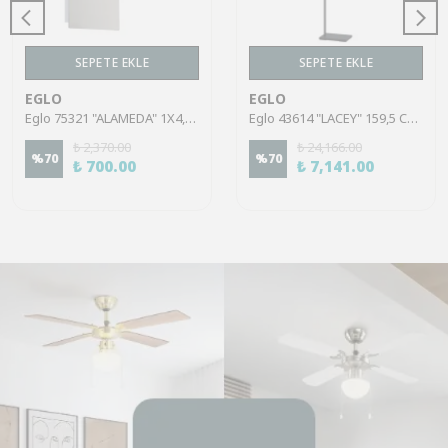
SEPETE EKLE
SEPETE EKLE
EGLO
EGLO
Eglo 75321 "ALAMEDA" 1X4,5W Çelik Nikel Mat Sıva Üstü Spot
Eglo 43614 "LACEY" 159,5 Cm Yüksekliğinde Çelik, Ahşap Köşe Lambası Lambader
₺ 2,370.00
₺ 24,166.00
%
70
%
70
₺ 700.00
₺ 7,141.00