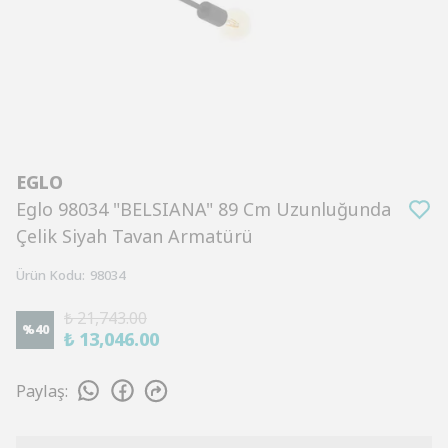
EGLO
Eglo 98034 "BELSIANA" 89 Cm Uzunluğunda
Çelik Siyah Tavan Armatürü
Ürün Kodu
:
98034
₺ 21,743.00
%
40
₺ 13,046.00
Paylaş
: