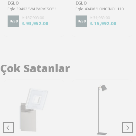
EGLO
EGLO
Eglo 39462 "VALPARAISO" 110 Cm Yüksekliğinde Çelik Gold Sarkıt Avize
Eglo 49496 "LONCINO" 110 Cm Yüksekliğinde Çelik Siyah Sarkıt Avize
₺ 187,903.00
₺ 31,983.00
%
50
%
50
₺ 93,952.00
₺ 15,992.00
Çok Satanlar