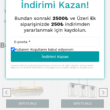
İndirimi Kazan!
Yorumlar
Bundan sonraki
2500₺
ve Üzeri
i
lk
Bu ürün için henüz yorum yapılmamış.
siparişinizde
250₺
indirimden
yararlanmak için kaydolun.
Benzer Ürünler
Kullanım Koşullarını kabul ediyorum
İndirimi Kazan
E-posta adresinizi girerek pazarlama ve tanıtım ile ilgili iletişim almayı kabul
edersiniz ve Gizlilik Politikamızı okuduğunuzu ve kabul ettiğinizi onaylarsınız.
SEPETE EKLE
SEPETE EKLE