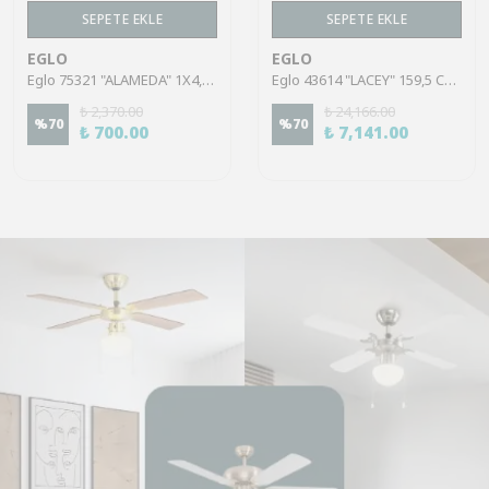
SEPETE EKLE
SEPETE EKLE
EGLO
EGLO
Eglo 75321 "ALAMEDA" 1X4,5W Çelik Nikel Mat Sıva Üstü Spot
Eglo 43614 "LACEY" 159,5 Cm Yüksekliğinde Çelik, Ahşap Köşe Lambası Lambader
₺ 2,370.00
₺ 24,166.00
%
70
%
70
₺ 700.00
₺ 7,141.00