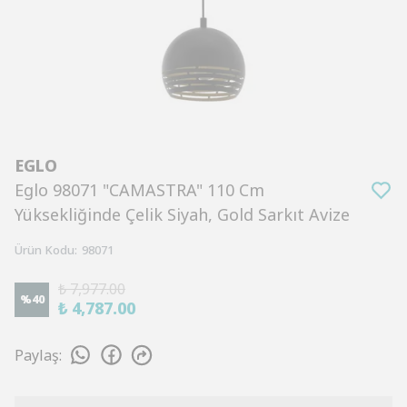
EGLO
Eglo 98071 "CAMASTRA" 110 Cm
Yüksekliğinde Çelik Siyah, Gold Sarkıt Avize
Ürün Kodu
:
98071
₺ 7,977.00
%
40
₺ 4,787.00
Paylaş
: