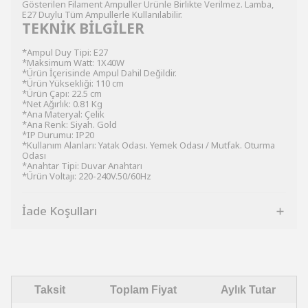
Gösterilen Filament Ampuller Ürünle Birlikte Verilmez. Lamba,
E27 Duylu Tüm Ampullerle Kullanılabilir.
TEKNİK BİLGİLER
*Ampul Duy Tipi: E27
*Maksimum Watt: 1X40W
*Ürün İçerisinde Ampul Dahil Değildir.
*Ürün Yüksekliği: 110 cm
*Ürün Çapı: 22.5 cm
*Net Ağırlık: 0.81 Kg
*Ana Materyal: Çelik
*Ana Renk: Siyah. Gold
*IP Durumu: IP20
*Kullanım Alanları: Yatak Odası. Yemek Odası / Mutfak. Oturma
Odası
*Anahtar Tipi: Duvar Anahtarı
*Ürün Voltajı: 220-240V.50/60Hz
İade Koşulları
Taksit
Toplam Fiyat
Aylık Tutar