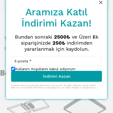
12 Taksit
10012.01 TL
834.33 TL
Aramıza Katıl
İndirimi Kazan!
Bundan sonraki
2500₺
ve Üzeri
i
lk
Yorumlar
siparişinizde
250₺
indirimden
Bu ürün için henüz yorum yapılmamış.
yararlanmak için kaydolun.
Kullanım Koşullarını kabul ediyorum
Benzer Ürünler
İndirimi Kazan
E-posta adresinizi girerek pazarlama ve tanıtım ile ilgili iletişim almayı kabul
edersiniz ve Gizlilik Politikamızı okuduğunuzu ve kabul ettiğinizi onaylarsınız.