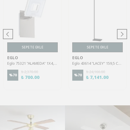
SEPETE EKLE
SEPETE EKLE
EGLO
EGLO
Eglo 75321 "ALAMEDA" 1X4,5W Çelik Nikel Mat Sıva Üstü Spot
Eglo 43614 "LACEY" 159,5 Cm Yüksekliğinde Çelik, Ahşap Köşe Lambası Lambader
₺ 2,370.00
₺ 24,166.00
%
70
%
70
₺ 700.00
₺ 7,141.00