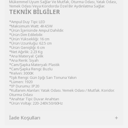
Mükemmel Uyum Sağlar Ve Mutfak, Oturma Odası, Yatak Odası,
Yemek Odası Veya Koridorda Özel Bir Aydınlatma Sağlar.
TEKNİK BİLGİLER
*Ampul Duy Tipi: LED
*Maksimum Watt: 4X4.5W
*Ürün İçerisinde Ampul Dahildir.
*Ürün Dim Edilebilir.
*Ürün Yüksekliği: 16 cm
*Ürün Uzunluğu: 62.5 cm
*Ürün Genişliği: 6 cm
*Net Ağırlık: 2.23 Kg
*Ana Materyal: Çelik
*Ana Renk: Siyah
*Cam/Şapka Materyali: Plastik
*Cam/Şapka Rengi: Buzlu
*Kelvın: 3000K
*Işık Rengi: Gün Işığı Sarı Tonuna Yakın
*Lümen: 1920
*IP Durumu: IP20
*Kullanım Alanları: Yatak Odası. Yemek Odası / Mutfak. Koridor.
Oturma Odası
*Anahtar Tipi: Duvar Anahtarı
*Ürün Voltajı: 220-240V.50/60Hz
İade Koşulları