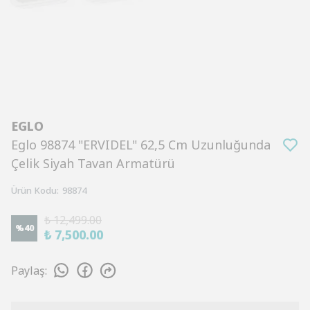
EGLO
Eglo 98874 "ERVIDEL" 62,5 Cm Uzunluğunda
Çelik Siyah Tavan Armatürü
Ürün Kodu
:
98874
₺ 12,499.00
%
40
₺ 7,500.00
Paylaş
: