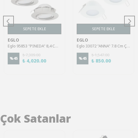
SEPETE EKLE
SEPETE EKLE
EGLO
EGLO
Eglo 95853 "PINEDA" 8,4 Cm Çapında Plastik Nikel Mat Sıva Altı Gömme Spot
Eglo 33072 "ANNA" 7.8 Cm Çapında Beyaz Çelik Sıva Altı Gömme Spot
₺ 7,309.00
₺ 1,547.00
%
45
%
45
₺ 4,020.00
₺ 850.00
Çok Satanlar