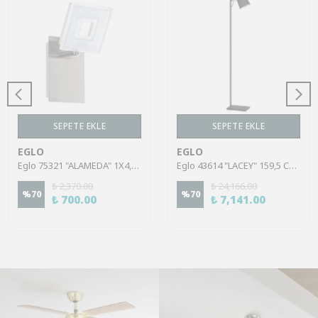
SEPETE EKLE
SEPETE EKLE
EGLO
EGLO
Eglo 75321 "ALAMEDA" 1X4,5W Çelik Nikel Mat Sıva Üstü Spot
Eglo 43614 "LACEY" 159,5 Cm Yüksekliğinde Çelik, Ahşap Köşe Lambası Lambader
₺ 2,370.00
₺ 24,166.00
%
70
%
70
₺ 700.00
₺ 7,141.00