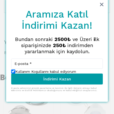
12 Taksit
4848.48 TL
404.04 TL
Aramıza Katıl
İndirimi Kazan!
Bundan sonraki
2500₺
ve Üzeri
i
lk
Yorumlar
siparişinizde
250₺
indirimden
yararlanmak için kaydolun.
Bu ürün için henüz yorum yapılmamış.
Kullanım Koşullarını kabul ediyorum
Benzer Ürünler
İndirimi Kazan
E-posta adresinizi girerek pazarlama ve tanıtım ile ilgili iletişim almayı kabul
edersiniz ve Gizlilik Politikamızı okuduğunuzu ve kabul ettiğinizi onaylarsınız.