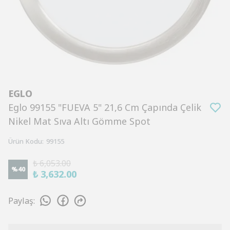
EGLO
Eglo 99155 "FUEVA 5" 21,6 Cm Çapında Çelik
Nikel Mat Sıva Altı Gömme Spot
Ürün Kodu
:
99155
₺ 6,053.00
%
40
₺ 3,632.00
Paylaş
: