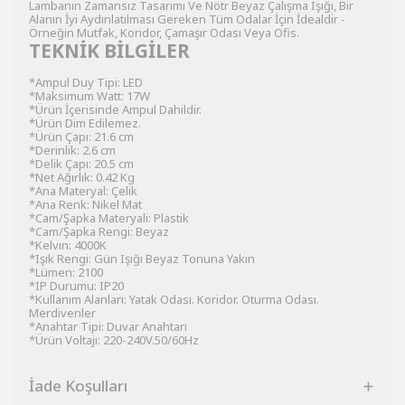
Lambanın Zamansız Tasarımı Ve Nötr Beyaz Çalışma Işığı, Bir
Alanın İyi Aydınlatılması Gereken Tüm Odalar İçin İdealdir -
Örneğin Mutfak, Koridor, Çamaşır Odası Veya Ofis.
TEKNİK BİLGİLER
*Ampul Duy Tipi: LED
*Maksimum Watt: 17W
*Ürün İçerisinde Ampul Dahildir.
*Ürün Dim Edilemez.
*Ürün Çapı: 21.6 cm
*Derinlik: 2.6 cm
*Delik Çapı: 20.5 cm
*Net Ağırlık: 0.42 Kg
*Ana Materyal: Çelik
*Ana Renk: Nikel Mat
*Cam/Şapka Materyali: Plastik
*Cam/Şapka Rengi: Beyaz
*Kelvın: 4000K
*Işık Rengi: Gün Işığı Beyaz Tonuna Yakın
*Lümen: 2100
*IP Durumu: IP20
*Kullanım Alanları: Yatak Odası. Koridor. Oturma Odası.
Merdivenler
*Anahtar Tipi: Duvar Anahtarı
*Ürün Voltajı: 220-240V.50/60Hz
İade Koşulları