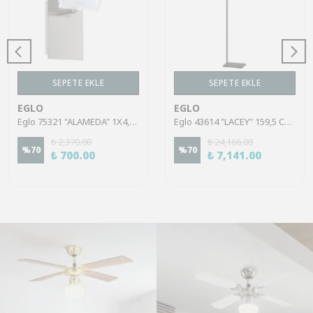
SEPETE EKLE
SEPETE EKLE
EGLO
EGLO
Eglo 75321 "ALAMEDA" 1X4,5W Çelik Nikel Mat Sıva Üstü Spot
Eglo 43614 "LACEY" 159,5 Cm Yüksekliğinde Çelik, Ahşap Köşe Lambası Lambader
₺ 2,370.00
₺ 24,166.00
%
70
%
70
₺ 700.00
₺ 7,141.00