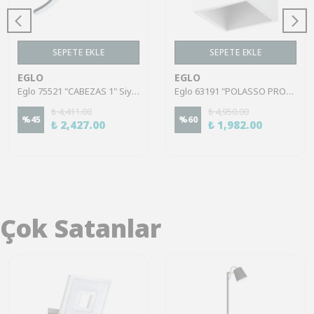
SEPETE EKLE
SEPETE EKLE
EGLO
EGLO
Eglo 75521 "CABEZAS 1" Siyah Alüminyum Tavan Armatürü
Eglo 63191 "POLASSO PRO" 10 Cm Uzunluğunda Alüminyum Beyaz Tavan Armatürü
₺ 4,411.00
₺ 4,950.00
%
45
%
60
₺ 2,427.00
₺ 1,982.00
Çok Satanlar