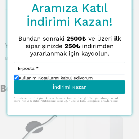
Aramıza Katıl
12 Taksit
4353.22 TL
362.77 TL
İndirimi Kazan!
Bundan sonraki
2500₺
ve Üzeri
i
lk
Yorumlar
siparişinizde
250₺
indirimden
yararlanmak için kaydolun.
Bu ürün için henüz yorum yapılmamış.
Kullanım Koşullarını kabul ediyorum
Benzer Ürünler
İndirimi Kazan
E-posta adresinizi girerek pazarlama ve tanıtım ile ilgili iletişim almayı kabul
edersiniz ve Gizlilik Politikamızı okuduğunuzu ve kabul ettiğinizi onaylarsınız.