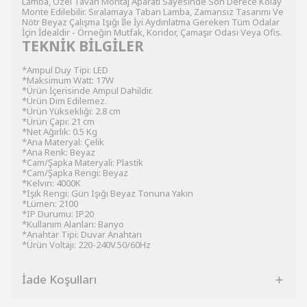
Lamba, Özel Tavan Montaj Aparatı Sayesinde Son Derece Kolay
Monte Edilebilir. Sıralamaya Taban Lamba, Zamansız Tasarımı Ve
Nötr Beyaz Çalışma Işığı İle İyi Aydınlatma Gereken Tüm Odalar
İçin İdealdir - Örneğin Mutfak, Koridor, Çamaşır Odası Veya Ofis.
TEKNİK BİLGİLER
*Ampul Duy Tipi: LED
*Maksimum Watt: 17W
*Ürün İçerisinde Ampul Dahildir.
*Ürün Dim Edilemez.
*Ürün Yüksekliği: 2.8 cm
*Ürün Çapı: 21 cm
*Net Ağırlık: 0.5 Kg
*Ana Materyal: Çelik
*Ana Renk: Beyaz
*Cam/Şapka Materyali: Plastik
*Cam/Şapka Rengi: Beyaz
*Kelvın: 4000K
*Işık Rengi: Gün Işığı Beyaz Tonuna Yakın
*Lümen: 2100
*IP Durumu: IP20
*Kullanım Alanları: Banyo
*Anahtar Tipi: Duvar Anahtarı
*Ürün Voltajı: 220-240V.50/60Hz
İade Koşulları