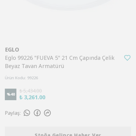
EGLO
Eglo 99226 "FUEVA 5" 21 Cm Çapında Çelik
Beyaz Tavan Armatürü
Ürün Kodu
:
99226
₺ 5,434.00
%
40
₺ 3,261.00
Paylaş
:
Stoğa Gelince Haber Ver