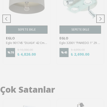
SEPETE EKLE
SEPETE EKLE
EGLO
EGLO
Eglo 901745 "DUAIA" 42 Cm Çapında Koyu Gri Çelik Tavan Armatürü
Eglo 32001 "PAWEDO 1" 29 Cm Çapında Nikel Mat, Krom Çelik Tavan Armatürü
₺ 16,086.00
₺ 4,896.00
%
70
%
45
₺ 4,826.00
₺ 2,690.00
Çok Satanlar