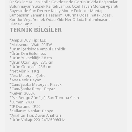
Bir Şekilde Kullanılabilir. Gövdesinde Görünür Vida Bağlantıları
Bulunmayan Yüksek Kaliteli Lamba, Özel Tavan Montaj Aparatı
Sayesinde Son Derece Kolay Monte Edilebilir. Montaj
Lambasının Zamansız Tasarımı, Oturma Odası, Yatak Odası,
Koridor Veya Yemek Odası Gibi Her Odada Kullanılmasına
Olanak Tanır.
TEKNİK BİLGİLER
*Ampul Duy Tipi: LED
*Maksimum Watt: 20.5W
*Ürün İçerisinde Ampul Dahildir.
*Ürün Dim Edilemez.
*Ürün Yüksekliği: 2.8 cm
*Ürün Uzunluğu: 28.5 cm
*Ürün Genişliği: 28.5 cm
*Net Ağırlık: 1 Kg
*Ana Materyal: Çelik
*Ana Renk: Beyaz
*Cam/Şapka Materyali: Plastik
*Cam/Şapka Rengi: Beyaz
*Kelvın: 3000K
*Işık Rengi: Gün Işığı Sarı Tonuna Yakın
*Lümen: 2400
*IP Durumu: IP20
*Kullanım Alanları: Banyo
*Anahtar Tipi: Duvar Anahtarı
*Ürün Voltajı: 220-240V.50/60Hz