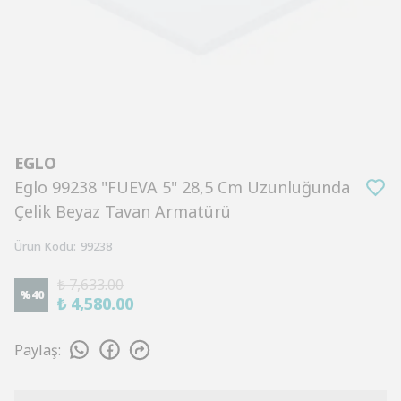
EGLO
Eglo 99238 "FUEVA 5" 28,5 Cm Uzunluğunda
Çelik Beyaz Tavan Armatürü
Ürün Kodu
:
99238
₺ 7,633.00
%
40
₺ 4,580.00
Paylaş
: