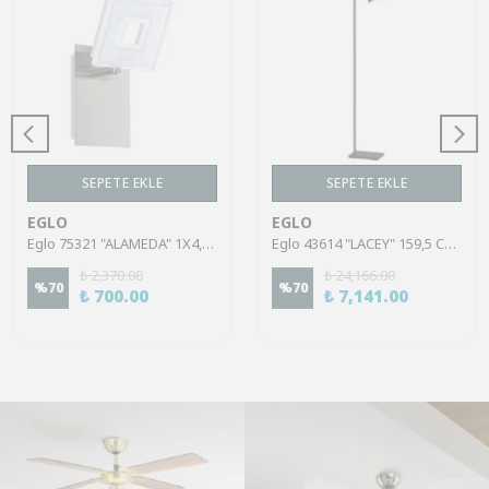
SEPETE EKLE
SEPETE EKLE
EGLO
EGLO
Eglo 75321 "ALAMEDA" 1X4,5W Çelik Nikel Mat Sıva Üstü Spot
Eglo 43614 "LACEY" 159,5 Cm Yüksekliğinde Çelik, Ahşap Köşe Lambası Lambader
₺ 2,370.00
₺ 24,166.00
%
70
%
70
₺ 700.00
₺ 7,141.00