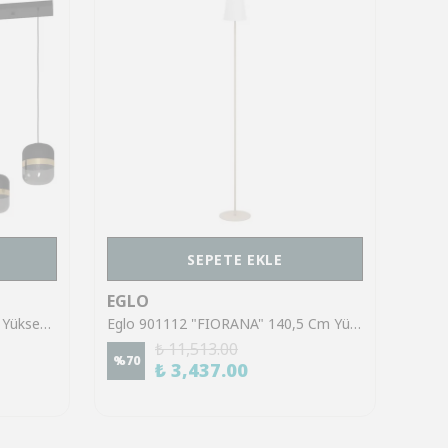
SEPETE EKLE
EGLO
EGL
Eglo 39921 "SINSIGA" 150 Cm Yüksekliğinde Çelik Siyah Sarkıt Avize
Eglo 901112 "FIORANA" 140,5 Cm Yüksekliğinde Çelik Köşe Lambası Lambader
₺ 11,513.00
%
70
%
70
₺ 3,437.00