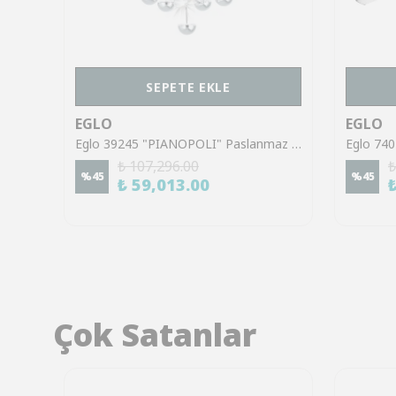
SEPETE EKLE
EGLO
EGLO
Eglo 901884 "TREPILIANO" 110 Cm Uzunluğunda Siyah Alüminyum Çelik Tavan Armatürü
Eglo 39245 "PIANOPOLI" Paslanmaz Çelik Krom Tavan Armatürü
₺ 107,296.00
₺
%
45
%
45
₺ 59,013.00
Çok Satanlar