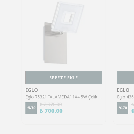
SEPETE EKLE
EGLO
EGLO
Eglo 43553 "GILTSPUR" Çelik Siyah Tavan Armatürü
Eglo 75321 "ALAMEDA" 1X4,5W Çelik Nikel Mat Sıva Üstü Spot
₺ 2,370.00
₺
%
70
%
70
₺ 700.00