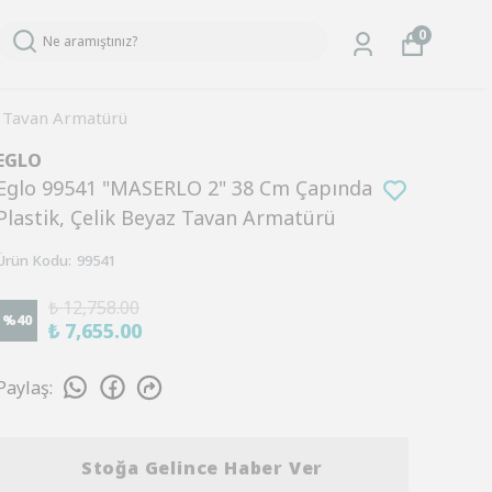
0
z Tavan Armatürü
EGLO
Eglo 99541 "MASERLO 2" 38 Cm Çapında
Plastik, Çelik Beyaz Tavan Armatürü
Ürün Kodu
:
99541
₺ 12,758.00
%
40
₺ 7,655.00
Paylaş
:
Stoğa Gelince Haber Ver