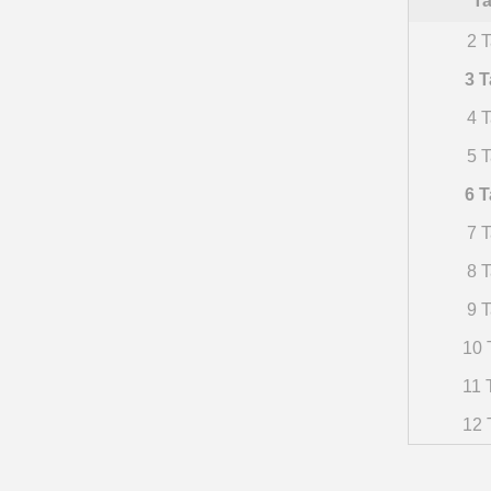
Ta
2 T
3 T
4 T
5 T
6 T
7 T
8 T
9 T
10 
11 
12 