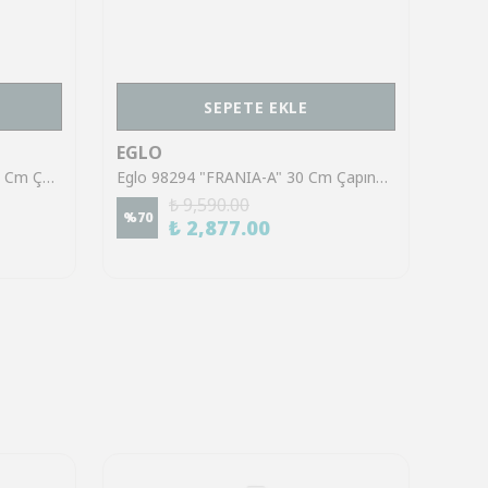
SEPETE EKLE
EGLO
EGL
Eglo 75644 "ESPARTACO" 38,5 Cm Çapında Çelik Beyaz Tavan Armatürü
Eglo 98294 "FRANIA-A" 30 Cm Çapında Çelik Beyaz Duvar Tavan Armatürü Ip44
₺ 9,590.00
%
70
%
45
₺ 2,877.00