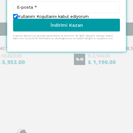
Kullanım Koşullarını kabul ediyorum
İndirimi Kazan
SEPETE EKLE
SEPETE EKLE
E-posta adresinizi girerek pazarlama ve tanıtım ile ilgili iletişim almayı kabul
edersiniz ve Gizlilik Politikamızı okuduğunuzu ve kabul ettiğinizi onaylarsınız.
EGLO
Eglo 74042 "CABEZAS-E" Siyah Çelik. Plastik Tavan Armatürü
 10,823.00
₺ 2,166.00
%
45
₺ 5,953.00
₺ 1,190.00