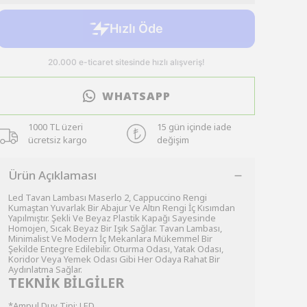
WHATSAPP
1000 TL üzeri
15 gün içinde iade
ücretsiz kargo
değişim
Ürün Açıklaması
Led Tavan Lambası Maserlo 2, Cappuccino Rengi
Kumaştan Yuvarlak Bir Abajur Ve Altın Rengi İç Kısımdan
Yapılmıştır. Şekli Ve Beyaz Plastik Kapağı Sayesinde
Homojen, Sıcak Beyaz Bir Işık Sağlar. Tavan Lambası,
Minimalist Ve Modern İç Mekanlara Mükemmel Bir
Şekilde Entegre Edilebilir. Oturma Odası, Yatak Odası,
Koridor Veya Yemek Odası Gibi Her Odaya Rahat Bir
Aydınlatma Sağlar.
TEKNİK BİLGİLER
*Ampul Duy Tipi: LED