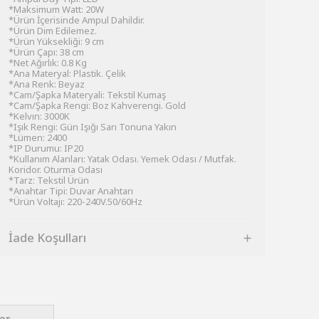
*Maksimum Watt: 20W
*Ürün İçerisinde Ampul Dahildir.
*Ürün Dim Edilemez.
*Ürün Yüksekliği: 9 cm
*Ürün Çapı: 38 cm
*Net Ağırlık: 0.8 Kg
*Ana Materyal: Plastik. Çelik
*Ana Renk: Beyaz
*Cam/Şapka Materyali: Tekstil Kumaş
*Cam/Şapka Rengi: Boz Kahverengi. Gold
*Kelvın: 3000K
*Işık Rengi: Gün Işığı Sarı Tonuna Yakın
*Lümen: 2400
*IP Durumu: IP20
*Kullanım Alanları: Yatak Odası. Yemek Odası / Mutfak.
Koridor. Oturma Odası
*Tarz: Tekstil Ürün
*Anahtar Tipi: Duvar Anahtarı
*Ürün Voltajı: 220-240V.50/60Hz
İade Koşulları