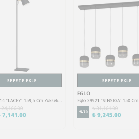
SEPETE EKLE
SEPETE EKLE
EGLO
Eglo 43614 "LACEY" 159,5 Cm Yüksekliğinde Çelik, Ahşap Köşe Lambası Lambader
 24,166.00
₺ 31,161.00
%
70
₺ 7,141.00
₺ 9,245.00