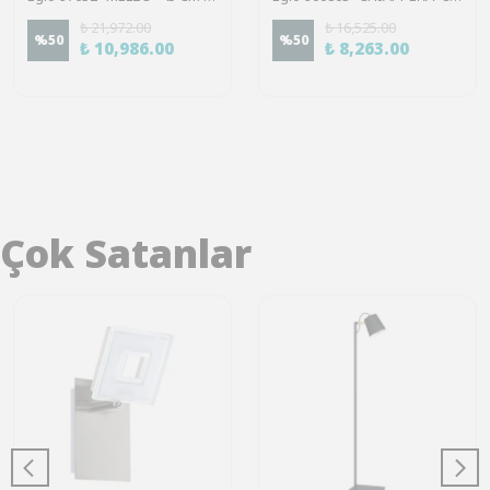
₺ 21,972.00
₺ 16,525.00
%
50
%
50
₺ 10,986.00
₺ 8,263.00
Çok Satanlar