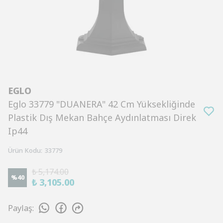
EGLO
Eglo 33779 "DUANERA" 42 Cm Yüksekliğinde
Plastik Dış Mekan Bahçe Aydınlatması Direk
Ip44
Ürün Kodu
:
33779
₺ 5,174.00
%
40
₺ 3,105.00
Paylaş
: