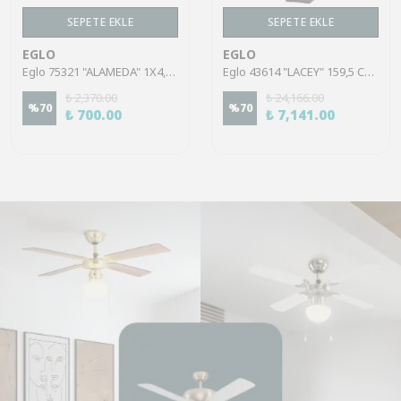
SEPETE EKLE
SEPETE EKLE
EGLO
EGLO
Eglo 75321 "ALAMEDA" 1X4,5W Çelik Nikel Mat Sıva Üstü Spot
Eglo 43614 "LACEY" 159,5 Cm Yüksekliğinde Çelik, Ahşap Köşe Lambası Lambader
₺ 2,370.00
₺ 24,166.00
%
70
%
70
₺ 700.00
₺ 7,141.00