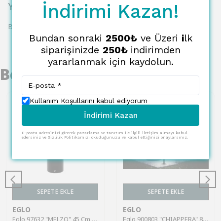
Yorumlar
İndirimi Kazan!
Bu ürün için henüz yorum yapılmamış.
Bundan sonraki
2500₺
ve Üzeri
i
lk
siparişinizde
250₺
indirimden
yararlanmak için kaydolun.
Benzer Ürünler
Kullanım Koşullarını kabul ediyorum
İndirimi Kazan
E-posta adresinizi girerek pazarlama ve tanıtım ile ilgili iletişim almayı kabul
edersiniz ve Gizlilik Politikamızı okuduğunuzu ve kabul ettiğinizi onaylarsınız.
SEPETE EKLE
SEPETE EKLE
EGLO
EGLO
Eglo 97632 "MELZO" 45 Cm Yüksekliğinde Alüminyum Döküm Dış Mekan Bahçe Aydınlatması Direk Ip65
Eglo 900803 "CHIAPPERA" 80 Cm Yüksekliğinde Çelik Dış Mekan Bahçe Aydınlatması Direk Ip65