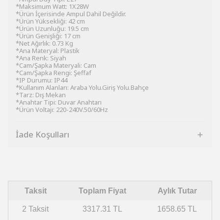
*Maksimum Watt: 1X28W
*Ürün İçerisinde Ampul Dahil Değildir.
*Ürün Yüksekliği: 42 cm
*Ürün Uzunluğu: 19.5 cm
*Ürün Genişliği: 17 cm
*Net Ağırlık: 0.73 Kg
*Ana Materyal: Plastik
*Ana Renk: Siyah
*Cam/Şapka Materyali: Cam
*Cam/Şapka Rengi: Şeffaf
*IP Durumu: IP44
*Kullanım Alanları: Araba Yolu.Giriş Yolu.Bahçe
*Tarz: Dış Mekan
*Anahtar Tipi: Duvar Anahtarı
*Ürün Voltajı: 220-240V.50/60Hz
İade Koşulları
Taksit
Toplam Fiyat
Aylık Tutar
2 Taksit
3317.31 TL
1658.65 TL