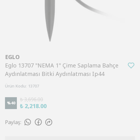
EGLO
Eglo 13707 "NEMA 1" Çime Saplama Bahçe
Aydınlatması Bitki Aydınlatması Ip44
Ürün Kodu
:
13707
₺ 3,696.00
%
40
₺ 2,218.00
Paylaş
: