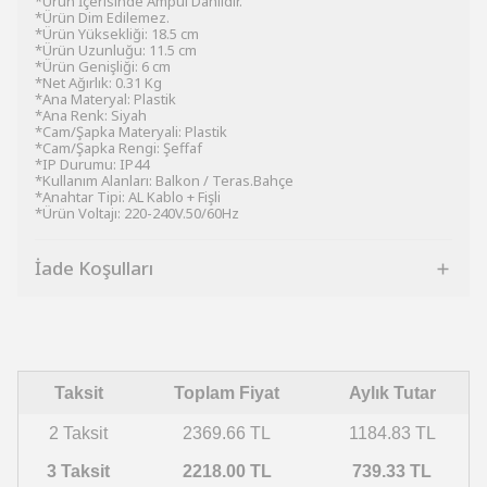
*Ürün İçerisinde Ampul Dahildir.
*Ürün Dim Edilemez.
*Ürün Yüksekliği: 18.5 cm
*Ürün Uzunluğu: 11.5 cm
*Ürün Genişliği: 6 cm
*Net Ağırlık: 0.31 Kg
*Ana Materyal: Plastik
*Ana Renk: Siyah
*Cam/Şapka Materyali: Plastik
*Cam/Şapka Rengi: Şeffaf
*IP Durumu: IP44
*Kullanım Alanları: Balkon / Teras.Bahçe
*Anahtar Tipi: AL Kablo + Fişli
*Ürün Voltajı: 220-240V.50/60Hz
İade Koşulları
Taksit
Toplam Fiyat
Aylık Tutar
2 Taksit
2369.66 TL
1184.83 TL
3 Taksit
2218.00 TL
739.33 TL