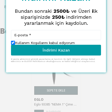
Bu ürün için henüz yorum yapılmamış.
Bundan sonraki
2500₺
ve Üzeri
i
lk
siparişinizde
250₺
indirimden
yararlanmak için kaydolun.
Benzer Ürünler
Kullanım Koşullarını kabul ediyorum
İndirimi Kazan
E-posta adresinizi girerek pazarlama ve tanıtım ile ilgili iletişim almayı kabul
edersiniz ve Gizlilik Politikamızı okuduğunuzu ve kabul ettiğinizi onaylarsınız.
SEPETE EKLE
EGLO
Eglo 93385 "NEMA 1" Çime Saplama Bahçe Aydınlatması Bitki Aydınlatması Ip44
₺ 3,650.00