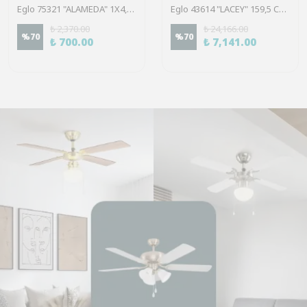
Eglo 75321 "ALAMEDA" 1X4,5W Çelik Nikel Mat Sıva Üstü Spot
Eglo 43614 "LACEY" 159,5 Cm Yüksekliğinde Çelik, Ahşap Köşe Lambası Lambader
₺ 2,370.00
₺ 24,166.00
%
70
%
70
₺ 700.00
₺ 7,141.00