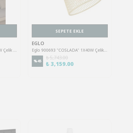
SEPETE EKLE
EGLO
EGL
Eglo 900331 "SOREGO" 1X2,8W Çelik Siyah Sıva Üstü Spot
Eglo 900693 "COSLADA" 1X40W Çelik Siyah Sıva Üstü Spot
₺ 5,743.00
%
45
%
45
₺ 3,159.00