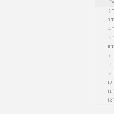
Ta
2 T
3 T
4 T
5 T
6 T
7 T
8 T
9 T
10 
11 
12 