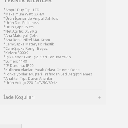
TEKNİK BİLGİLER
*Ampul Duy Tipi: LED
*Maksimum Watt: 3X4W
*Ürün İçerisinde Ampul Dahildir.
*Ürün Dim Edilemez.
*Ürün Çapı: 25 cm
*Net Ağırlık: 0.59 Kg
*Ana Materyal: Çelik
*Ana Renk: Nikel Mat. Krom
*Cam/Şapka Materyali: Plastik
*Cam/Şapka Rengi: Beyaz
*Kelvın: 3000K
*Işık Rengi: Gün Işığı Sarı Tonuna Yakın
*Lümen: 1140
*IP Durumu: IP20
*Kullanım Alanları: Yatak Odası. Oturma Odası
*Fonksiyonlar: Müşteri Trafından Led Değiştirilemez
*Anahtar Tipi: Duvar Anahtarı
*Ürün Voltajı: 220-240V.50/60Hz
İade Koşulları