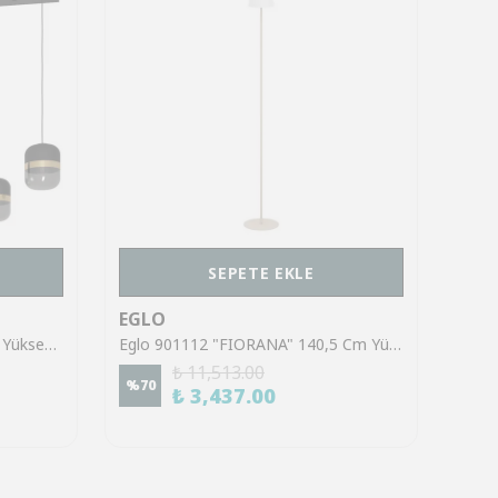
SEPETE EKLE
EGLO
EGL
Eglo 39921 "SINSIGA" 150 Cm Yüksekliğinde Çelik Siyah Sarkıt Avize
Eglo 901112 "FIORANA" 140,5 Cm Yüksekliğinde Çelik Köşe Lambası Lambader
₺ 11,513.00
%
70
%
70
₺ 3,437.00