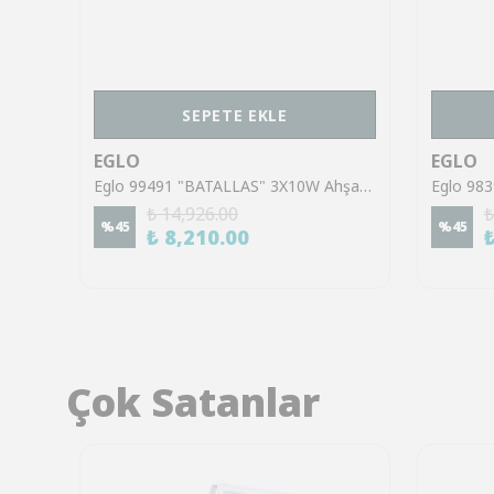
SEPETE EKLE
EGLO
EGLO
Eglo 901945 "CAMALDOLI" 1X5W Beyaz Çelik Sıva Üstü Spot
Eglo 99491 "BATALLAS" 3X10W Ahşap, Çelik Kahverengi, Siyah Sıva Üstü Spot
₺ 14,926.00
₺
%
45
%
45
₺ 8,210.00
Çok Satanlar