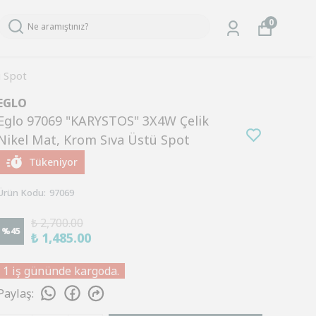
0
 Spot
EGLO
Eglo 97069 "KARYSTOS" 3X4W Çelik
Nikel Mat, Krom Sıva Üstü Spot
Tükeniyor
Ürün Kodu
:
97069
₺ 2,700.00
%
45
₺ 1,485.00
1 iş gününde kargoda.
Paylaş
: