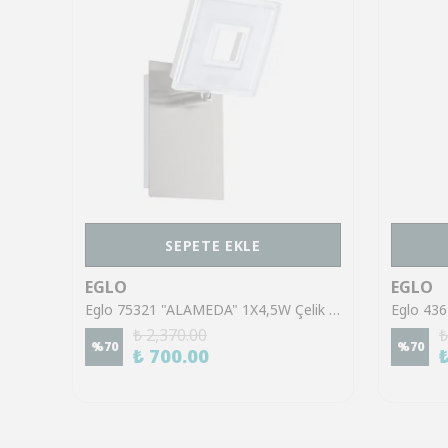
SEPETE EKLE
EGLO
EGLO
Eglo 43553 "GILTSPUR" Çelik Siyah Tavan Armatürü
Eglo 75321 "ALAMEDA" 1X4,5W Çelik Nikel Mat Sıva Üstü Spot
₺ 2,370.00
₺
%
70
%
70
₺ 700.00