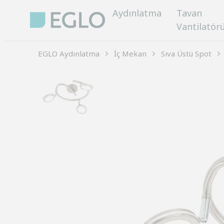
Aydınlatma
Tavan
Vantilatör
EGLO Aydınlatma
İç Mekan
Sıva Üstü Spot