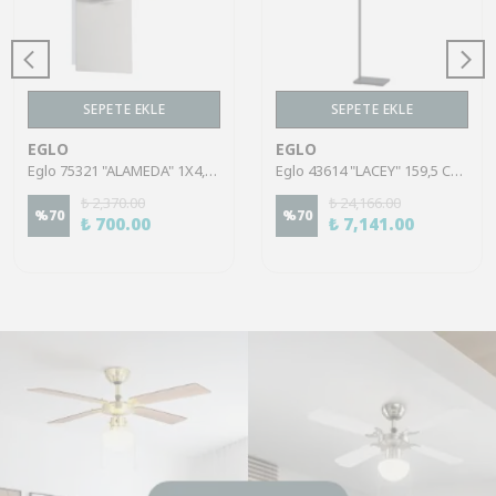
SEPETE EKLE
SEPETE EKLE
EGLO
EGLO
Eglo 75321 "ALAMEDA" 1X4,5W Çelik Nikel Mat Sıva Üstü Spot
Eglo 43614 "LACEY" 159,5 Cm Yüksekliğinde Çelik, Ahşap Köşe Lambası Lambader
₺ 2,370.00
₺ 24,166.00
%
70
%
70
₺ 700.00
₺ 7,141.00