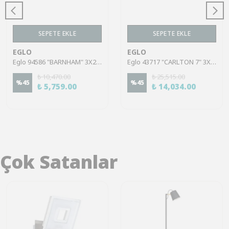
SEPETE EKLE
SEPETE EKLE
EGLO
EGLO
Eglo 94586 "BARNHAM" 3X2,8W Çelik Siyah, Bakır Sıva Üstü Spot
Eglo 43717 "CARLTON 7" 3X40W Çelik Siyah, Antika Bakır Rengi Sıva Üstü Spot
₺ 10,470.00
₺ 25,515.00
%
45
%
45
₺ 5,759.00
₺ 14,034.00
Çok Satanlar