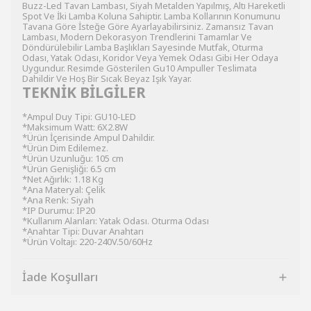
Buzz-Led Tavan Lambası, Siyah Metalden Yapılmış, Altı Hareketli
Spot Ve İki Lamba Koluna Sahiptir. Lamba Kollarının Konumunu
Tavana Göre İsteğe Göre Ayarlayabilirsiniz. Zamansız Tavan
Lambası, Modern Dekorasyon Trendlerini Tamamlar Ve
Döndürülebilir Lamba Başlıkları Sayesinde Mutfak, Oturma
Odası, Yatak Odası, Koridor Veya Yemek Odası Gibi Her Odaya
Uygundur. Resimde Gösterilen Gu10 Ampuller Teslimata
Dahildir Ve Hoş Bir Sıcak Beyaz Işık Yayar.
TEKNİK BİLGİLER
*Ampul Duy Tipi: GU10-LED
*Maksimum Watt: 6X2.8W
*Ürün İçerisinde Ampul Dahildir.
*Ürün Dim Edilemez.
*Ürün Uzunluğu: 105 cm
*Ürün Genişliği: 6.5 cm
*Net Ağırlık: 1.18 Kg
*Ana Materyal: Çelik
*Ana Renk: Siyah
*IP Durumu: IP20
*Kullanım Alanları: Yatak Odası. Oturma Odası
*Anahtar Tipi: Duvar Anahtarı
*Ürün Voltajı: 220-240V.50/60Hz
İade Koşulları