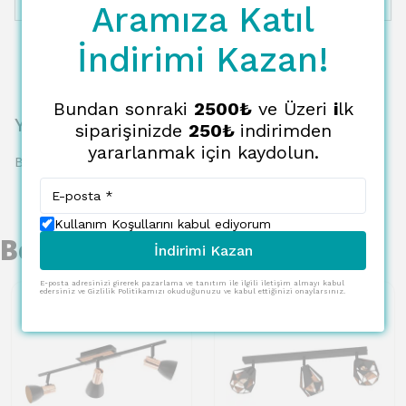
12 Taksit
7771.99 TL
647.67 TL
Aramıza Katıl
İndirimi Kazan!
Bundan sonraki
2500₺
ve Üzeri
i
lk
Yorumlar
siparişinizde
250₺
indirimden
yararlanmak için kaydolun.
Bu ürün için henüz yorum yapılmamış.
Kullanım Koşullarını kabul ediyorum
Benzer Ürünler
İndirimi Kazan
E-posta adresinizi girerek pazarlama ve tanıtım ile ilgili iletişim almayı kabul
edersiniz ve Gizlilik Politikamızı okuduğunuzu ve kabul ettiğinizi onaylarsınız.