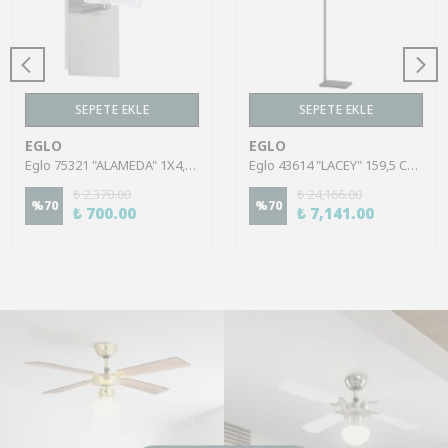
SEPETE EKLE
SEPETE EKLE
EGLO
EGLO
Eglo 75321 "ALAMEDA" 1X4,5W Çelik Nikel Mat Sıva Üstü Spot
Eglo 43614 "LACEY" 159,5 Cm Yüksekliğinde Çelik, Ahşap Köşe Lambası Lambader
₺ 2,370.00
₺ 24,166.00
%
70
%
70
₺ 700.00
₺ 7,141.00