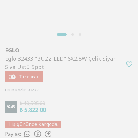
EGLO
Eglo 32433 "BUZZ-LED" 6X2,8W Çelik Siyah
Sıva Üstü Spot
Tükeniyor
Ürün Kodu
:
32433
₺ 10,585.00
%
45
₺ 5,822.00
1 iş gününde kargoda.
Paylaş
: