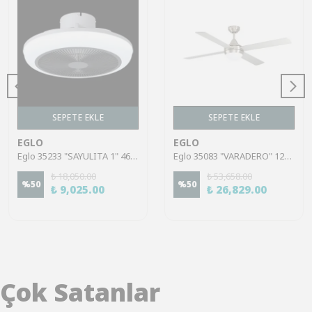
SEPETE EKLE
SEPETE EKLE
EGLO
EGLO
Eglo 35233 "SAYULITA 1" 46 Cm Çapında Abs Tavan Vantilatörü
Eglo 35083 "VARADERO" 122 Cm Çapında Çelik Tavan Vantilatörü Ac Motor
₺ 18,050.00
₺ 53,658.00
%
50
%
50
₺ 9,025.00
₺ 26,829.00
Çok Satanlar