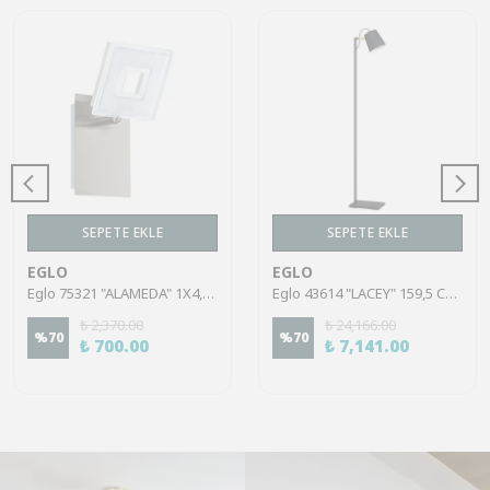
SEPETE EKLE
SEPETE EKLE
EGLO
EGLO
Eglo 75321 "ALAMEDA" 1X4,5W Çelik Nikel Mat Sıva Üstü Spot
Eglo 43614 "LACEY" 159,5 Cm Yüksekliğinde Çelik, Ahşap Köşe Lambası Lambader
₺ 2,370.00
₺ 24,166.00
%
70
%
70
₺ 700.00
₺ 7,141.00