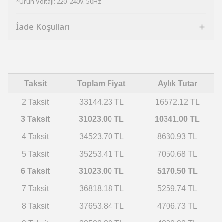
*Ürün Voltajı: 220-240V. 50Hz
İade Koşulları
Taksit
Toplam Fiyat
Aylık Tutar
2 Taksit
33144.23 TL
16572.12 TL
3 Taksit
31023.00 TL
10341.00 TL
4 Taksit
34523.70 TL
8630.93 TL
5 Taksit
35253.41 TL
7050.68 TL
6 Taksit
31023.00 TL
5170.50 TL
7 Taksit
36818.18 TL
5259.74 TL
8 Taksit
37653.84 TL
4706.73 TL