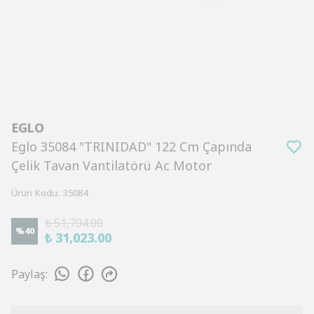
EGLO
Eglo 35084 "TRINIDAD" 122 Cm Çapında
Çelik Tavan Vantilatörü Ac Motor
Ürün Kodu
:
35084
₺ 51,704.00
%
40
₺ 31,023.00
Paylaş
: