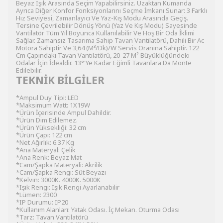
Beyaz Işık Arasında Seçim Yapabilirsiniz. Uzaktan Kumanda
Ayrıca Diğer Konfor Fonksiyonlarını Seçme İmkanı Sunar: 3 Farklı
Hız Seviyesi, Zamanlayıcı Ve Yaz-Kış Modu Arasında Geçiş.
Tersine Çevrilebilir Dönüş Yönü (Yaz Ve Kış Modu) Sayesinde
Vantilatör Tüm Yıl Boyunca Kullanılabilir Ve Hoş Bir Oda İklimi
Sağlar. Zamansız Tasarıma Sahip Tavan Vantilatörü, Dahili Bir Ac
Motora Sahiptir Ve 3,64 (M³/Dk)/W Servis Oranına Sahiptir. 122
Cm Çapındaki Tavan Vantilatörü, 20-27 M² Büyüklüğündeki
Odalar İçin İdealdir. 13°'Ye Kadar Eğimli Tavanlara Da Monte
Edilebilir.
TEKNİK BİLGİLER
*Ampul Duy Tipi: LED
*Maksimum Watt: 1X19W
*Ürün İçerisinde Ampul Dahildir.
*Ürün Dim Edilemez.
*Ürün Yüksekliği: 32 cm
*Ürün Çapı: 122 cm
*Net Ağırlık: 6.37 Kg
*Ana Materyal: Çelik
*Ana Renk: Beyaz Mat
*Cam/Şapka Materyali: Akrilik
*Cam/Şapka Rengi: Süt Beyazı
*Kelvın: 3000K. 4000K. 5000K
*Işık Rengi: Işık Rengi Ayarlanabilir
*Lümen: 2300
*IP Durumu: IP20
*Kullanım Alanları: Yatak Odası. İç Mekan. Oturma Odası
*Tarz: Tavan Vantilatörü