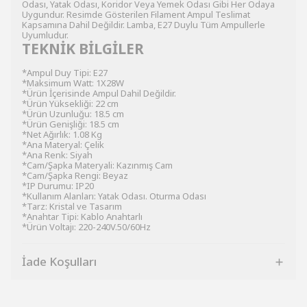
Odası, Yatak Odası, Koridor Veya Yemek Odası Gibi Her Odaya
Uygundur. Resimde Gösterilen Filament Ampul Teslimat
Kapsamına Dahil Değildir. Lamba, E27 Duylu Tüm Ampullerle
Uyumludur.
TEKNİK BİLGİLER
*Ampul Duy Tipi: E27
*Maksimum Watt: 1X28W
*Ürün İçerisinde Ampul Dahil Değildir.
*Ürün Yüksekliği: 22 cm
*Ürün Uzunluğu: 18.5 cm
*Ürün Genişliği: 18.5 cm
*Net Ağırlık: 1.08 Kg
*Ana Materyal: Çelik
*Ana Renk: Siyah
*Cam/Şapka Materyali: Kazınmış Cam
*Cam/Şapka Rengi: Beyaz
*IP Durumu: IP20
*Kullanım Alanları: Yatak Odası. Oturma Odası
*Tarz: Kristal ve Tasarım
*Anahtar Tipi: Kablo Anahtarlı
*Ürün Voltajı: 220-240V.50/60Hz
İade Koşulları