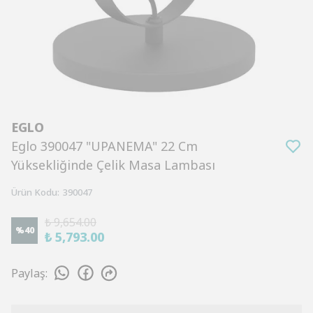
EGLO
Eglo 390047 "UPANEMA" 22 Cm
Yüksekliğinde Çelik Masa Lambası
Ürün Kodu
:
390047
₺ 9,654.00
%
40
₺ 5,793.00
Paylaş
: