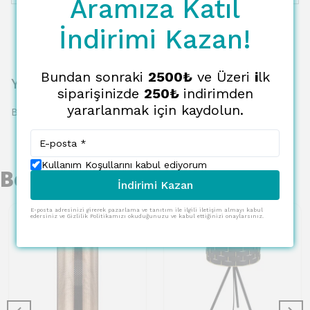
Aramıza Katıl
İndirimi Kazan!
Bundan sonraki
2500₺
ve Üzeri
i
lk
Yorumlar
siparişinizde
250₺
indirimden
yararlanmak için kaydolun.
Bu ürün için henüz yorum yapılmamış.
Kullanım Koşullarını kabul ediyorum
Benzer Ürünler
İndirimi Kazan
E-posta adresinizi girerek pazarlama ve tanıtım ile ilgili iletişim almayı kabul
edersiniz ve Gizlilik Politikamızı okuduğunuzu ve kabul ettiğinizi onaylarsınız.