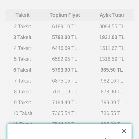
Taksit
Toplam Fiyat
Aylık Tutar
2 Taksit
6189.10 TL
3094.55 TL
3 Taksit
5793.00 TL
1931.00 TL
4 Taksit
6446.69 TL
1611.67 TL
5 Taksit
6582.95 TL
1316.59 TL
6 Taksit
5793.00 TL
965.50 TL
7 Taksit
6875.15 TL
982.16 TL
8 Taksit
7031.19 TL
878.90 TL
9 Taksit
7194.49 TL
799.39 TL
10 Taksit
7365.54 TL
736.55 TL
11 Taksit
7544.93 TL
685.90 TL
12 Taksit
7733.28 TL
644.44 TL