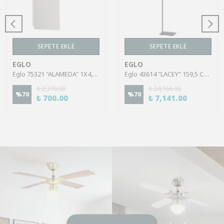
SEPETE EKLE
SEPETE EKLE
EGLO
EGLO
Eglo 75321 "ALAMEDA" 1X4,5W Çelik Nikel Mat Sıva Üstü Spot
Eglo 43614 "LACEY" 159,5 Cm Yüksekliğinde Çelik, Ahşap Köşe Lambası Lambader
₺ 2,370.00
₺ 24,166.00
%
70
%
70
₺ 700.00
₺ 7,141.00