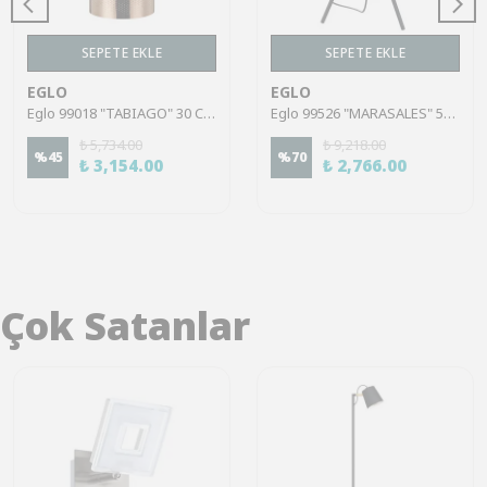
SEPETE EKLE
SEPETE EKLE
EGLO
EGLO
Eglo 99018 "TABIAGO" 30 Cm Yüksekliğinde Çelik Masa Lambası
Eglo 99526 "MARASALES" 57 Cm Yüksekliğinde Çelik Masa Lambası
₺ 5,734.00
₺ 9,218.00
%
45
%
70
₺ 3,154.00
₺ 2,766.00
Çok Satanlar