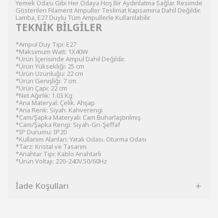
Yemek Odası Gibi Her Odaya Hoş Bir Aydınlatma Sağlar. Resimde
Gösterilen Filament Ampuller Teslimat Kapsamına Dahil Değildir.
Lamba, E27 Duylu Tüm Ampullerle Kullanılabilir.
TEKNİK BİLGİLER
*Ampul Duy Tipi: E27
*Maksimum Watt: 1X40W
*Ürün İçerisinde Ampul Dahil Değildir.
*Ürün Yüksekliği: 25 cm
*Ürün Uzunluğu: 22 cm
*Ürün Genişliği: 7 cm
*Ürün Çapı: 22 cm
*Net Ağırlık: 1.03 Kg
*Ana Materyal: Çelik. Ahşap
*Ana Renk: Siyah. Kahverengi
*Cam/Şapka Materyali: Cam Buharlaştırılmış
*Cam/Şapka Rengi: Siyah-Gri-Şeffaf
*IP Durumu: IP20
*Kullanım Alanları: Yatak Odası. Oturma Odası
*Tarz: Kristal ve Tasarım
*Anahtar Tipi: Kablo Anahtarlı
*Ürün Voltajı: 220-240V.50/60Hz
İade Koşulları