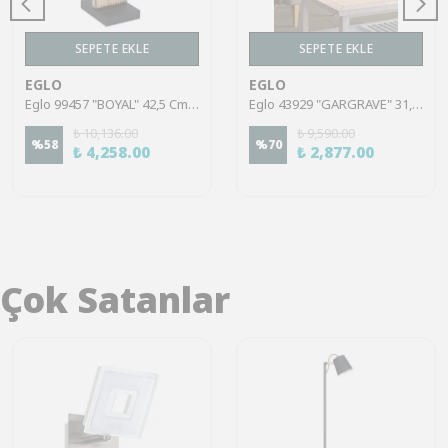
SEPETE EKLE
SEPETE EKLE
EGLO
EGLO
Eglo 99457 "BOYAL" 42,5 Cm Yüksekliğinde Çelik, Ahşap Masa Lambası
Eglo 43929 "GARGRAVE" 31,5 Cm Yüksekliğinde Çelik Masa Lambası
₺ 10,136.00
₺ 9,590.00
%
58
%
70
₺ 4,258.00
₺ 2,877.00
Çok Satanlar