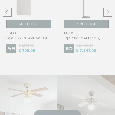
SEPETE EKLE
SEPETE EKLE
EGLO
EGLO
Eglo 75321 "ALAMEDA" 1X4,5W Çelik Nikel Mat Sıva Üstü Spot
Eglo 43614 "LACEY" 159,5 Cm Yüksekliğinde Çelik, Ahşap Köşe Lambası Lambader
₺ 2,370.00
₺ 24,166.00
%
70
%
70
₺ 700.00
₺ 7,141.00