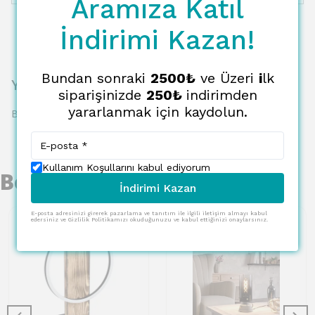
Aramıza Katıl
İndirimi Kazan!
Bundan sonraki
2500₺
ve Üzeri
i
lk
Yorumlar
siparişinizde
250₺
indirimden
yararlanmak için kaydolun.
Bu ürün için henüz yorum yapılmamış.
Kullanım Koşullarını kabul ediyorum
Benzer Ürünler
İndirimi Kazan
E-posta adresinizi girerek pazarlama ve tanıtım ile ilgili iletişim almayı kabul
edersiniz ve Gizlilik Politikamızı okuduğunuzu ve kabul ettiğinizi onaylarsınız.