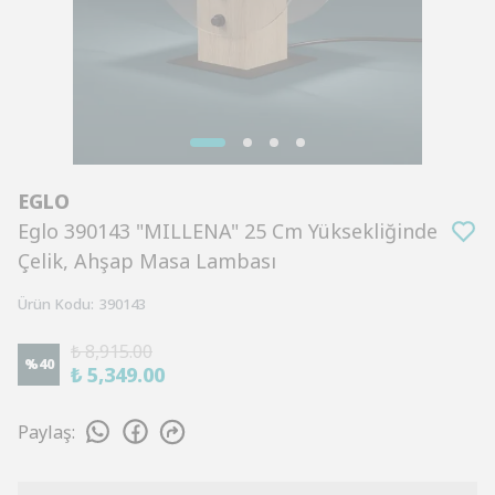
EGLO
Eglo 390143 "MILLENA" 25 Cm Yüksekliğinde
Çelik, Ahşap Masa Lambası
Ürün Kodu
:
390143
₺ 8,915.00
%
40
₺ 5,349.00
Paylaş
: