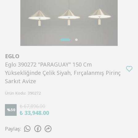
EGLO
Eglo 390272 "PARAGUAY" 150 Cm
Yüksekliğinde Çelik Siyah, Fırçalanmış Pirinç
Sarkıt Avize
Ürün Kodu
:
390272
₺ 67,896.00
%
50
₺ 33,948.00
Paylaş
: