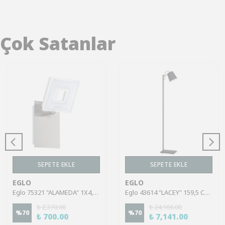
Çok Satanlar
SEPETE EKLE
SEPETE EKLE
EGLO
EGLO
Eglo 75321 "ALAMEDA" 1X4,5W Çelik Nikel Mat Sıva Üstü Spot
Eglo 43614 "LACEY" 159,5 Cm Yüksekliğinde Çelik, Ahşap Köşe Lambası Lambader
₺ 2,370.00
₺ 24,166.00
%
70
%
70
₺ 700.00
₺ 7,141.00