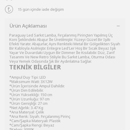
15 gün içinde iade değişim
Ürün Açıklaması
Paraguay Led Sarkıt Lamba, Fırçalanmış Pirinçten Yapılmış Üç
Koni Şeklindeki Abajur İle Üretilmiştir. Yüzeyi Güzel Bir Işıltı
Efekti Yaratır. Abajurlar, Aynı Renkteki Metal Bir Gölgelikten Siyah
Bir Kabloyla Asılmıştır. Entegre Led'Ler Hoş Bir Sıcak Beyaz Işık
Yayar Ve Duvardaki Uygun Bir Dimmer İle Kısılabilir. Düz, Zarif
Tasarımı Ve New Retro Stiliyle Bu Sarkıt Lamba, Oturma Odası
Veya Yemek Odasında Şık Bir Aydınlatma Sağlar.
TEKNİK BİLGİLER
*Ampul Duy Tipi: LED
*Maksimum Watt: 3X12W
*Ürün İçerisinde Ampul Dahildir.
*Ürün Dim Edilebilir.
*Ürün Yüksekliği: 150 cm
*Ürün Uzunluğu: 97 cm
*Ürün Genişliği: 27 cm
*Net Ağırlık: 3.47 Kg
*Ana Materyal: Çelik
*Ana Renk: Siyah. Fırçalanmış Pirinç
*Cam/Şapka Materyali: Plastik
*Cam/Şapka Rengi: Beyaz
*Kelvın: 3000K