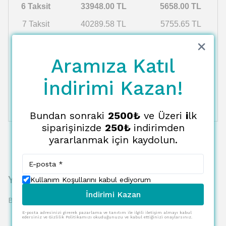
6 Taksit
33948.00 TL
5658.00 TL
7 Taksit
40289.58 TL
5755.65 TL
8 Taksit
41204.03 TL
5150.50 TL
Aramıza Katıl
9 Taksit
42160.95 TL
4684.55 TL
10 Taksit
43163.38 TL
4316.34 TL
İndirimi Kazan!
11 Taksit
44214.64 TL
4019.51 TL
12 Taksit
45318.38 TL
3776.53 TL
Bundan sonraki
2500₺
ve Üzeri
i
lk
siparişinizde
250₺
indirimden
yararlanmak için kaydolun.
Yorumlar
Kullanım Koşullarını kabul ediyorum
İndirimi Kazan
Bu ürün için henüz yorum yapılmamış.
E-posta adresinizi girerek pazarlama ve tanıtım ile ilgili iletişim almayı kabul
edersiniz ve Gizlilik Politikamızı okuduğunuzu ve kabul ettiğinizi onaylarsınız.