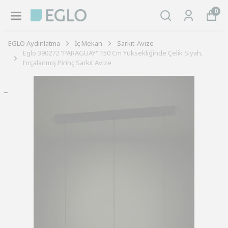
0
EGLO Aydınlatma
İç Mekan
Sarkıt-Avize
Eglo 390272 "PARAGUAY" 150 Cm Yüksekliğinde Çelik Siyah,
Fırçalanmış Pirinç Sarkıt Avize