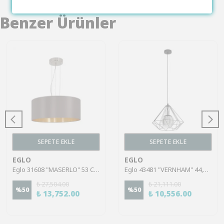
Benzer Ürünler
SEPETE EKLE
SEPETE EKLE
EGLO
EGLO
Eglo 31608 "MASERLO" 53 Cm Çapında Çelik Nikel Mat Sarkıt Avize
Eglo 43481 "VERNHAM" 44,5 Cm Çapında Çelik Siyah Sarkıt Avize
₺ 27,504.00
₺ 21,111.00
%
50
%
50
₺ 13,752.00
₺ 10,556.00