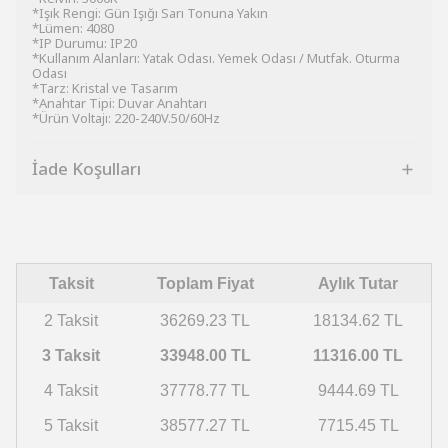
*Işık Rengi: Gün Işığı Sarı Tonuna Yakın
*Lümen: 4080
*IP Durumu: IP20
*Kullanım Alanları: Yatak Odası. Yemek Odası / Mutfak. Oturma
Odası
*Tarz: Kristal ve Tasarım
*Anahtar Tipi: Duvar Anahtarı
*Ürün Voltajı: 220-240V.50/60Hz
İade Koşulları
Taksit
Toplam Fiyat
Aylık Tutar
2 Taksit
36269.23 TL
18134.62 TL
3 Taksit
33948.00 TL
11316.00 TL
4 Taksit
37778.77 TL
9444.69 TL
5 Taksit
38577.27 TL
7715.45 TL