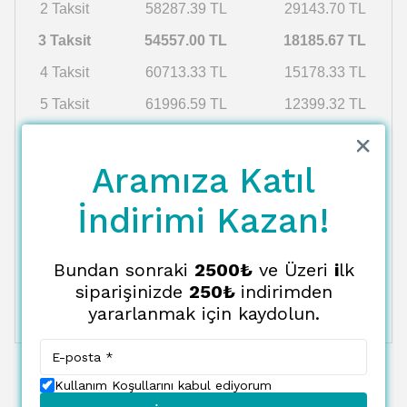
2 Taksit
58287.39 TL
29143.70 TL
3 Taksit
54557.00 TL
18185.67 TL
4 Taksit
60713.33 TL
15178.33 TL
5 Taksit
61996.59 TL
12399.32 TL
6 Taksit
54557.00 TL
9092.83 TL
7 Taksit
64748.40 TL
9249.77 TL
Aramıza Katıl
8 Taksit
66217.99 TL
8277.25 TL
İndirimi Kazan!
9 Taksit
67755.84 TL
7528.43 TL
10 Taksit
69366.82 TL
6936.68 TL
Bundan sonraki
2500₺
ve Üzeri
i
lk
siparişinizde
250₺
indirimden
11 Taksit
71056.26 TL
6459.66 TL
yararlanmak için kaydolun.
12 Taksit
72830.06 TL
6069.17 TL
Kullanım Koşullarını kabul ediyorum