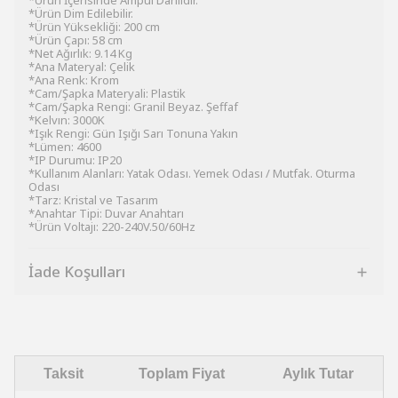
*Ürün İçerisinde Ampul Dahildir.
*Ürün Dim Edilebilir.
*Ürün Yüksekliği: 200 cm
*Ürün Çapı: 58 cm
*Net Ağırlık: 9.14 Kg
*Ana Materyal: Çelik
*Ana Renk: Krom
*Cam/Şapka Materyali: Plastik
*Cam/Şapka Rengi: Granil Beyaz. Şeffaf
*Kelvın: 3000K
*Işık Rengi: Gün Işığı Sarı Tonuna Yakın
*Lümen: 4600
*IP Durumu: IP20
*Kullanım Alanları: Yatak Odası. Yemek Odası / Mutfak. Oturma
Odası
*Tarz: Kristal ve Tasarım
*Anahtar Tipi: Duvar Anahtarı
*Ürün Voltajı: 220-240V.50/60Hz
İade Koşulları
Taksit
Toplam Fiyat
Aylık Tutar