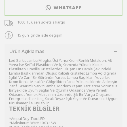
WHATSAPP
1000 TL üzeri ücretsiz kargo
15 gün içinde iade değişim
Ürün Açıklaması
Led Sarkıt Lamba Mıoglıa, Üst Yarısı Krom Renkli Metalden, Alt
Yarısı İse Şeffaf Plastikten Ve İç Kısmında Yüksek Kaliteli
Plastikten Granille Kristallerden Oluşan On Damla Şeklindeki
Lamba Başlıklarından Oluşur. Kaliteli Kristaller, Lamba Açıldığında
Işıltılı Ve Zarif Bir Görünüm Yaratır. Lamba Başlıkları, Yuvarlak
Krom Renkli Metal Bir Gölgelikten Farklı Yüksekliklerde Asılmıştır.
Zarif Tasarımlı Sarkıt Lamba, Modern Yaşam Tarzlarına Sorunsuz
Bir Şekilde Uyum Sağlar Ve Oturma Odasında Veya Yemek
Odasında Yemek Masasının Üzerinde Şık Bir Vurgu Oluşturur.
Entegre Led'Ler Hoş, Sıcak Beyaz Işık Yayar Ve Duvardaki Uygun
Bir Dimmer İle Kısılabilir.
TEKNİK BİLGİLER
*Ampul Duy Tipi: LED
*Maksimum Watt: 10X3.15W