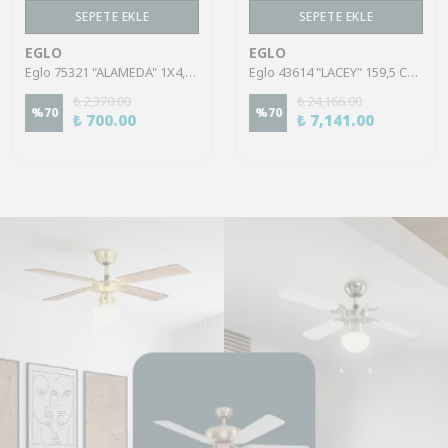
SEPETE EKLE
SEPETE EKLE
EGLO
EGLO
Eglo 75321 "ALAMEDA" 1X4,5W Çelik Nikel Mat Sıva Üstü Spot
Eglo 43614 "LACEY" 159,5 Cm Yüksekliğinde Çelik, Ahşap Köşe Lambası Lambader
₺ 2,370.00
₺ 24,166.00
%
70
%
70
₺ 700.00
₺ 7,141.00