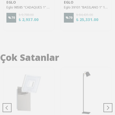
EGLO
EGLO
Eglo 98585 "CADAQUES 1" 110 Cm Yüksekliğinde Çelik Siyah Sarkıt Avize
Eglo 39101 "BASILANO 1" 130 Cm Yüksekliğinde Çelik Krom Sarkıt Avize
₺ 9,788.00
₺ 84,435.00
%
70
%
70
₺ 2,937.00
₺ 25,331.00
Çok Satanlar