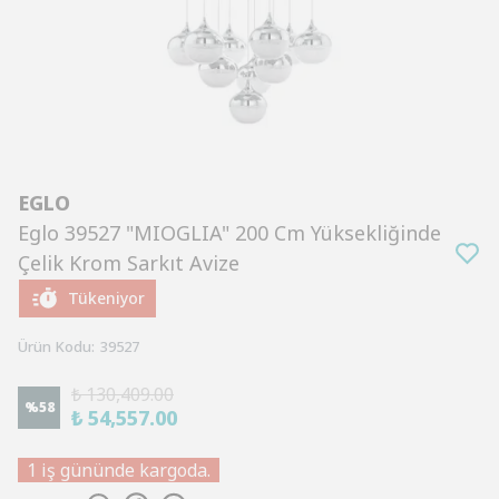
EGLO
Eglo 39527 "MIOGLIA" 200 Cm Yüksekliğinde
Çelik Krom Sarkıt Avize
Tükeniyor
Ürün Kodu
:
39527
₺ 130,409.00
%
58
₺ 54,557.00
1 iş gününde kargoda.