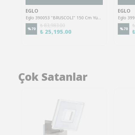
EGLO
EGLO
Eglo 901637 "PARRUTA" 150 Cm Yüksekliğinde Alüminyum, Çelik Siyah Sarkıt Avize
Eglo 390053 "BRUSCOLI" 150 Cm Yüksekliğinde Çelik Siyah Sarkıt Avize
₺ 83,983.00
₺
%
70
%
70
₺ 25,195.00
Çok Satanlar