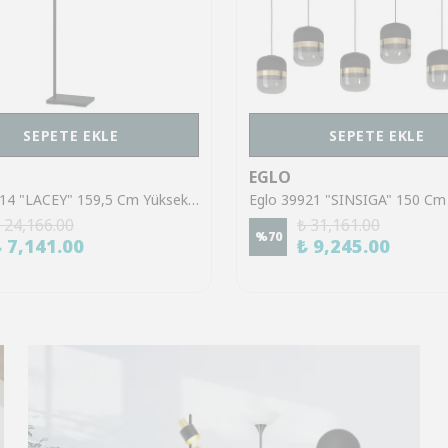
SEPETE EKLE
SEPETE EKLE
EGLO
Eglo 43614 "LACEY" 159,5 Cm Yüksekliğinde Çelik, Ahşap Köşe Lambası Lambader
 24,166.00
₺ 31,161.00
%
70
₺ 7,141.00
₺ 9,245.00