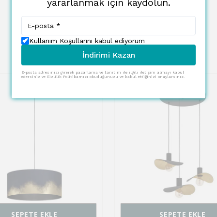
yararlanmak için kaydolun.
Kullanım Koşullarını kabul ediyorum
İndirimi Kazan
E-posta adresinizi girerek pazarlama ve tanıtım ile ilgili iletişim almayı kabul
edersiniz ve Gizlilik Politikamızı okuduğunuzu ve kabul ettiğinizi onaylarsınız.
SEPETE EKLE
SEPETE EKLE