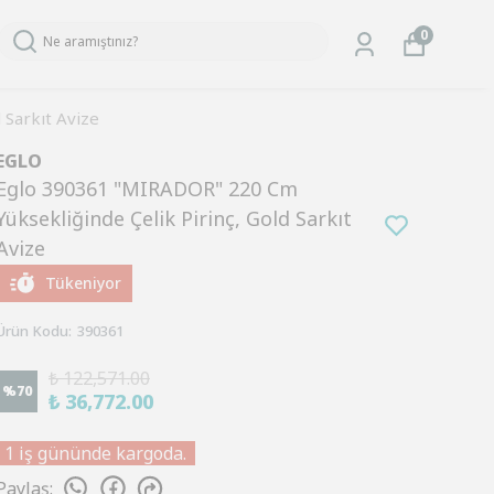
0
 Sarkıt Avize
EGLO
Eglo 390361 "MIRADOR" 220 Cm
Yüksekliğinde Çelik Pirinç, Gold Sarkıt
Avize
Tükeniyor
Ürün Kodu
:
390361
₺ 122,571.00
%
70
₺ 36,772.00
1 iş gününde kargoda.
Paylaş
: