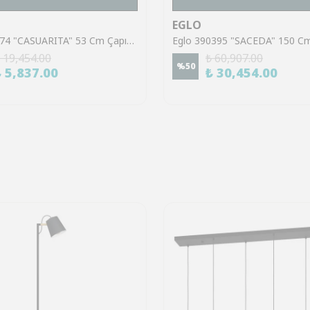
EGLO
Eglo 39974 "CASUARITA" 53 Cm Çapında Çelik Siyah Sarkıt Avize
 19,454.00
₺ 60,907.00
%
50
₺ 5,837.00
₺ 30,454.00