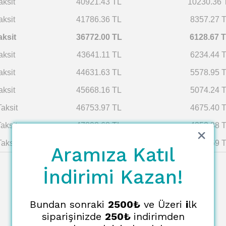
aksit
40921.43 TL
10230.36 
aksit
41786.36 TL
8357.27 
aksit
36772.00 TL
6128.67 
aksit
43641.11 TL
6234.44 
aksit
44631.63 TL
5578.95 
aksit
45668.16 TL
5074.24 
aksit
46753.97 TL
4675.40 
aksit
47892.68 TL
4353.88 
aksit
49088.24 TL
4090.69 
Aramıza Katıl
İndirimi Kazan!
Bundan sonraki
2500₺
ve Üzeri
i
lk
siparişinizde
250₺
indirimden