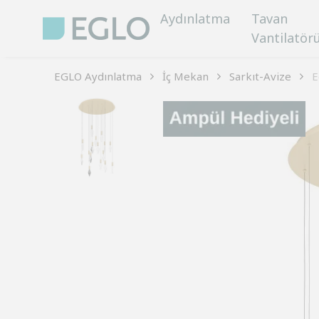
Aydınlatma
Tavan
Vantilatör
EGLO Aydınlatma
İç Mekan
Sarkıt-Avize
E