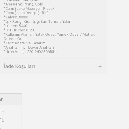
*Ana Renk: Pirinç. Gold
*Cam/Şapka Materyali: Plastik
*Cam/Şapka Rengi: Şeffaf
*Kelvın: 3000K
*Işık Rengi: Gün Işığı Sarı Tonuna Yakın
*Lümen: 5440
*IP Durumu: IP20
*Kullanım Alanları: Yatak Odası. Yemek Odası / Mutfak.
Oturma Odası
*Tarz: Kristal ve Tasarım
*Anahtar Tipi: Duvar Anahtarı
*Ürün Voltajı: 220-240V.50/60Hz
İade Koşulları
ar
TL
TL