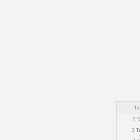
Ta
2 T
3 T