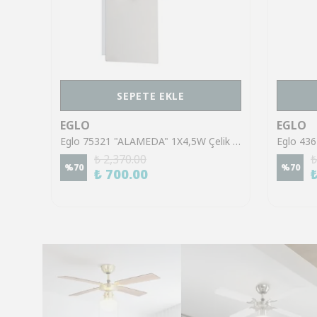
SEPETE EKLE
EGLO
EGLO
Eglo 43553 "GILTSPUR" Çelik Siyah Tavan Armatürü
Eglo 75321 "ALAMEDA" 1X4,5W Çelik Nikel Mat Sıva Üstü Spot
₺ 2,370.00
₺
%
70
%
70
₺ 700.00