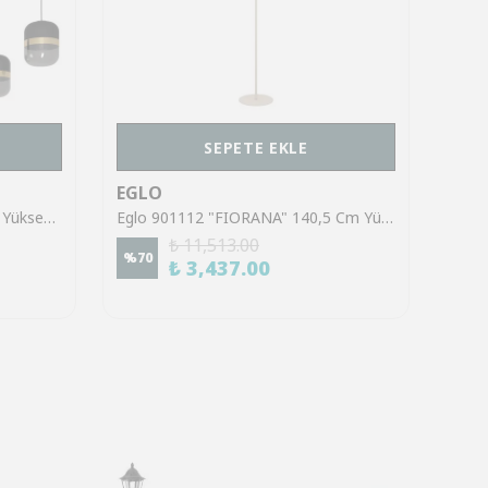
SEPETE EKLE
EGLO
EGL
Eglo 39921 "SINSIGA" 150 Cm Yüksekliğinde Çelik Siyah Sarkıt Avize
Eglo 901112 "FIORANA" 140,5 Cm Yüksekliğinde Çelik Köşe Lambası Lambader
₺ 11,513.00
%
70
%
70
₺ 3,437.00