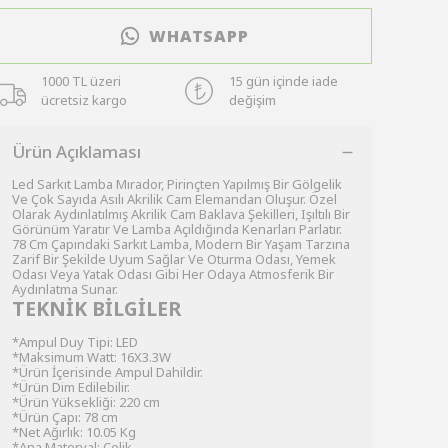
WHATSAPP
1000 TL üzeri
15 gün içinde iade
ücretsiz kargo
değişim
Ürün Açıklaması
Led Sarkıt Lamba Mırador, Pirinçten Yapılmış Bir Gölgelik
Ve Çok Sayıda Asılı Akrilik Cam Elemandan Oluşur. Özel
Olarak Aydınlatılmış Akrilik Cam Baklava Şekilleri, Işıltılı Bir
Görünüm Yaratır Ve Lamba Açıldığında Kenarları Parlatır.
78 Cm Çapındaki Sarkıt Lamba, Modern Bir Yaşam Tarzına
Zarif Bir Şekilde Uyum Sağlar Ve Oturma Odası, Yemek
Odası Veya Yatak Odası Gibi Her Odaya Atmosferik Bir
Aydınlatma Sunar.
TEKNİK BİLGİLER
*Ampul Duy Tipi: LED
*Maksimum Watt: 16X3.3W
*Ürün İçerisinde Ampul Dahildir.
*Ürün Dim Edilebilir.
*Ürün Yüksekliği: 220 cm
*Ürün Çapı: 78 cm
*Net Ağırlık: 10.05 Kg
*Ana Materyal: Çelik