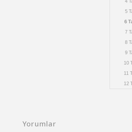
4 T
5 T
6 T
7 T
8 T
9 T
10 T
11 T
12 T
Yorumlar