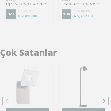
Eglo 95593 "STELLATO 3" 200 Cm Yüksekliğinde 70 Cm Çapında Çelik Sarkıt Avize
Eglo 99661 "CURASAO" 110 Cm Yüksekliğinde Çelik Siyah Sarkıt Avize
₺ 5,380.00
₺ 19,188.00
%
50
%
70
₺ 2,690.00
₺ 5,757.00
Çok Satanlar