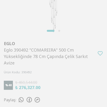
EGLO
Eglo 390492 "COMAREIRA" 500 Cm
Yüksekliğinde 78 Cm Çapında Çelik Sarkıt
Avize
Ürün Kodu
:
390492
₺ 460,544.00
%
40
₺ 276,327.00
Paylaş
: