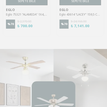
SEPETE EKLE
SEPETE EKLE
EGLO
EGLO
Eglo 75321 "ALAMEDA" 1X4,5W Çelik Nikel Mat Sıva Üstü Spot
Eglo 43614 "LACEY" 159,5 Cm Yüksekliğinde Çelik, Ahşap Köşe Lambası Lambader
₺ 2,370.00
₺ 24,166.00
%
70
%
70
₺ 700.00
₺ 7,141.00