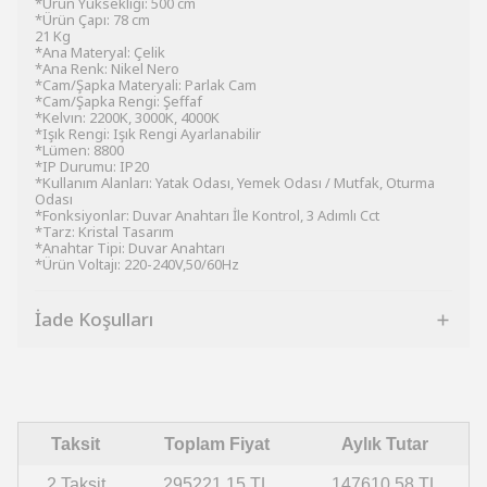
*Ürün Yüksekliği: 500 cm
*Ürün Çapı: 78 cm
21 Kg
*Ana Materyal: Çelik
*Ana Renk: Nikel Nero
*Cam/Şapka Materyali: Parlak Cam
*Cam/Şapka Rengi: Şeffaf
*Kelvın: 2200K, 3000K, 4000K
*Işık Rengi: Işık Rengi Ayarlanabilir
*Lümen: 8800
*IP Durumu: IP20
*Kullanım Alanları: Yatak Odası, Yemek Odası / Mutfak, Oturma
Odası
*Fonksiyonlar: Duvar Anahtarı İle Kontrol, 3 Adımlı Cct
*Tarz: Kristal Tasarım
*Anahtar Tipi: Duvar Anahtarı
*Ürün Voltajı: 220-240V,50/60Hz
İade Koşulları
Taksit
Toplam Fiyat
Aylık Tutar
2 Taksit
295221.15 TL
147610.58 TL