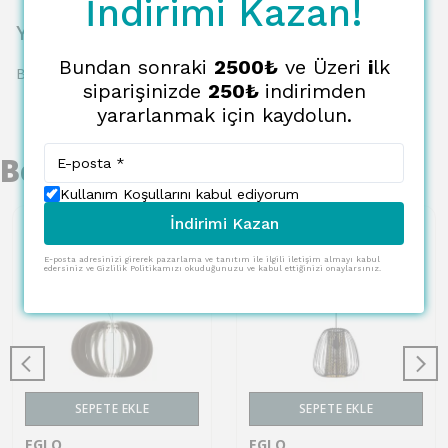
İndirimi Kazan!
Yorumlar
Bundan sonraki
2500₺
ve Üzeri
i
lk
Bu ürün için henüz yorum yapılmamış.
siparişinizde
250₺
indirimden
yararlanmak için kaydolun.
Benzer Ürünler
Kullanım Koşullarını kabul ediyorum
İndirimi Kazan
E-posta adresinizi girerek pazarlama ve tanıtım ile ilgili iletişim almayı kabul
edersiniz ve Gizlilik Politikamızı okuduğunuzu ve kabul ettiğinizi onaylarsınız.
SEPETE EKLE
SEPETE EKLE
EGLO
EGLO