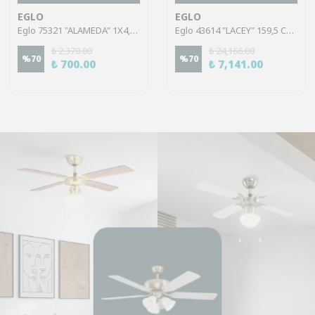
EGLO
EGLO
Eglo 75321 "ALAMEDA" 1X4,5W Çelik Nikel Mat Sıva Üstü Spot
Eglo 43614 "LACEY" 159,5 Cm Yüksekliğinde Çelik, Ahşap Köşe Lambası Lambader
₺ 2,370.00
₺ 24,166.00
%
70
%
70
₺ 700.00
₺ 7,141.00