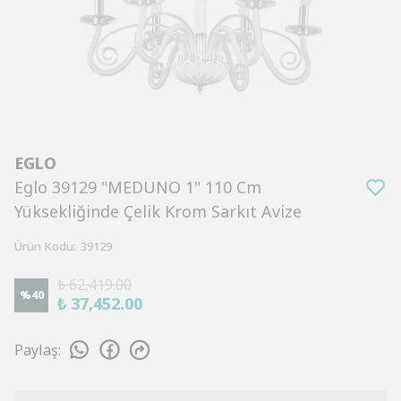
EGLO
Eglo 39129 "MEDUNO 1" 110 Cm
Yüksekliğinde Çelik Krom Sarkıt Avize
Ürün Kodu
:
39129
₺ 62,419.00
%
40
₺ 37,452.00
Paylaş
: