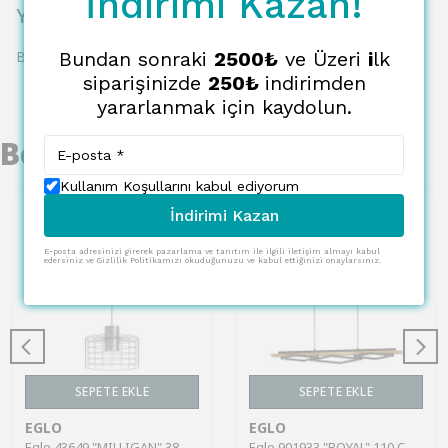
İndirimi Kazan!
Yorumlar
Bundan sonraki
2500₺
ve Üzeri
i
lk
Bu ürün için henüz yorum yapılmamış.
siparişinizde
250₺
indirimden
yararlanmak için kaydolun.
Benzer Ürünler
Kullanım Koşullarını kabul ediyorum
İndirimi Kazan
E-posta adresinizi girerek pazarlama ve tanıtım ile ilgili iletişim almayı kabul
edersiniz ve Gizlilik Politikamızı okuduğunuzu ve kabul ettiğinizi onaylarsınız.
SEPETE EKLE
SEPETE EKLE
EGLO
EGLO
Eglo 43649 "MILLIGAN" 38 Cm Çapında Çelik Galvanizli, Beyaz Sarkıt Avize
Eglo 901933 "BOYAL" 110 Cm Yüksekliğinde Çelik Ahşap Sarkıt Avize