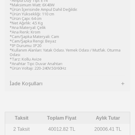
*Ampul Duy Tipi: E14
*Maksimum Watt: 6X40W
*Ürün İçerisinde Ampul Dahil Değildir.
*Ürün Yüksekliği: 110 cm
*Ürün Çapı: 64 cm
*Net Ağırlık: 4.5 Kg
*Ana Materyal: Çelik
*Ana Renk: Krom
*Cam/Şapka Materyali: Cam
*Cam/Şapka Rengi: Beyaz
*IP Durumu: IP20
*Kullanım Alanları: Yatak Odası. Yemek Odası / Mutfak. Oturma
Odası
*Tarz: Kollu Avize
*Anahtar Tipi: Duvar Anahtarı
*Ürün Voltajı: 220-240V.50/60Hz
İade Koşulları
Taksit
Toplam Fiyat
Aylık Tutar
2 Taksit
40012.82 TL
20006.41 TL