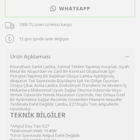
WHATSAPP
1000 TL üzeri ücretsiz kargo
15 gün içinde iade değişim
Ürün Açıklaması
Roundham Sarkıt Lamba, Sarmal Telden Yapılmış Yuvarlak, Siyah
Metal Bir Abajurdan Ve Zarif Bir Kontrast Oluşturmak İçin
Pirinçten Yapılmış Bir Başlıktan Oluşur. Lamba Açıldığında,
Abajurun Teli Sayesinde Büyüleyici Işık Ve Gölge Oyunları
Ortaya Çıkar. Asma Lamba, Endüstriyel Trendlere Ve Modern İç
Mekanlara Mükemmel Uyum Sağlar. Oturma Odasında Veya
Yemek Odasında Yemek Masasının Üzerinde, Her Odaya Özel
Bir Aydınlatma Sağlar. Resimde Gösterilen Filament Ampuller
Teslimata Dahil Değildir. Lamba, E27 Duylu Tüm Ampullerle
Uyumludur.
TEKNİK BİLGİLER
*Ampul Duy Tipi: E27
*Maksimum Watt: 1X40W
*Ürün İçerisinde Ampul Dahil Değildir.