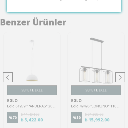
Benzer Ürünler
SEPETE EKLE
SEPETE EKLE
EGLO
EGLO
Eglo 61959 "PANDERAS" 30 Cm Çapında Çelik Beyaz, Gold Sarkıt Avize
Eglo 49496 "LONCINO" 110 Cm Yüksekliğinde Çelik Siyah Sarkıt Avize
₺ 11,404.00
₺ 31,983.00
%
70
%
50
₺ 3,422.00
₺ 15,992.00