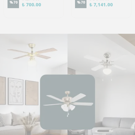
%
70
%
70
₺ 700.00
₺ 7,141.00