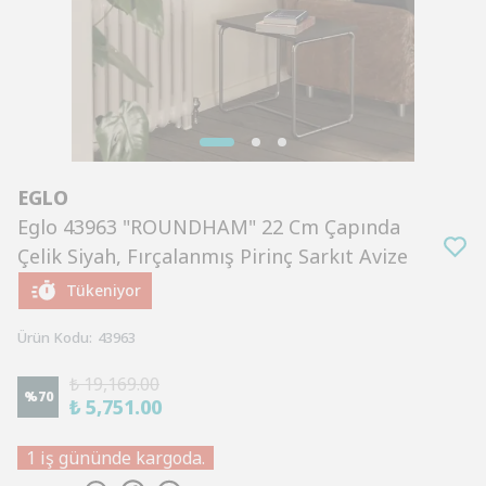
EGLO
Eglo 43963 "ROUNDHAM" 22 Cm Çapında
Çelik Siyah, Fırçalanmış Pirinç Sarkıt Avize
Tükeniyor
Ürün Kodu
:
43963
₺ 19,169.00
%
70
₺ 5,751.00
1 iş gününde kargoda.