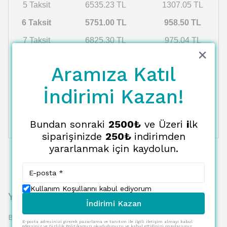
5 Taksit
6535.23 TL
1307.05 TL
6 Taksit
5751.00 TL
958.50 TL
7 Taksit
6825.30 TL
975.04 TL
8 Taksit
6980.22 TL
872.53 TL
Aramıza Katıl
9 Taksit
7142.32 TL
793.59 TL
İndirimi Kazan!
10 Taksit
7312.14 TL
731.21 TL
11 Taksit
7490.23 TL
680.93 TL
Bundan sonraki
2500₺
ve Üzeri
i
lk
12 Taksit
7677.21 TL
639.77 TL
siparişinizde
250₺
indirimden
yararlanmak için kaydolun.
Kullanım Koşullarını kabul ediyorum
Yorumlar
İndirimi Kazan
Bu ürün için henüz yorum yapılmamış.
E-posta adresinizi girerek pazarlama ve tanıtım ile ilgili iletişim almayı kabul
edersiniz ve Gizlilik Politikamızı okuduğunuzu ve kabul ettiğinizi onaylarsınız.