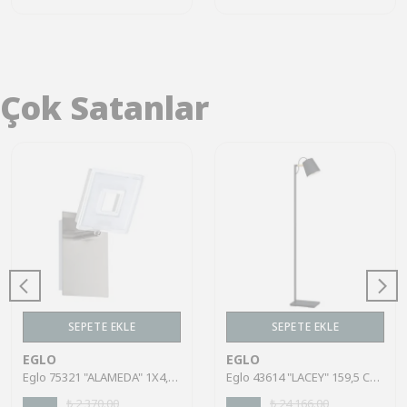
Çok Satanlar
SEPETE EKLE
SEPETE EKLE
EGLO
EGLO
Eglo 75321 "ALAMEDA" 1X4,5W Çelik Nikel Mat Sıva Üstü Spot
Eglo 43614 "LACEY" 159,5 Cm Yüksekliğinde Çelik, Ahşap Köşe Lambası Lambader
₺ 2,370.00
₺ 24,166.00