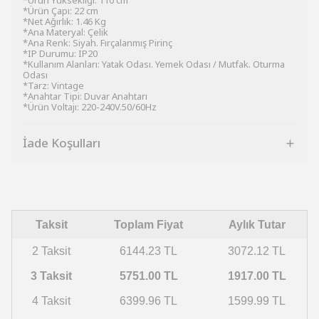
*Ürün Yüksekliği: 110 cm
*Ürün Çapı: 22 cm
*Net Ağırlık: 1.46 Kg
*Ana Materyal: Çelik
*Ana Renk: Siyah. Fırçalanmış Pirinç
*IP Durumu: IP20
*Kullanım Alanları: Yatak Odası. Yemek Odası / Mutfak. Oturma
Odası
*Tarz: Vintage
*Anahtar Tipi: Duvar Anahtarı
*Ürün Voltajı: 220-240V.50/60Hz
İade Koşulları
Taksit
Toplam Fiyat
Aylık Tutar
2 Taksit
6144.23 TL
3072.12 TL
3 Taksit
5751.00 TL
1917.00 TL
4 Taksit
6399.96 TL
1599.99 TL