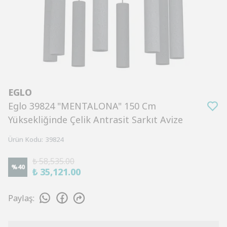
EGLO
Eglo 39824 "MENTALONA" 150 Cm
Yüksekliğinde Çelik Antrasit Sarkıt Avize
Ürün Kodu
:
39824
₺ 58,535.00
%
40
₺ 35,121.00
Paylaş
: