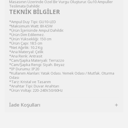
Masasının Üzerinde Özel Bir Vurgu Oluşturur. Gu10 Ampuller
Teslimata Dahildir.
TEKNİK BİLGİLER
*Ampul Duy Tipi: GU10-LED
*Maksimum Watt: 8X4.5W
*Ürün İçerisinde Ampul Dahildir.
*Ürün Dim Edilemez.
*Ürün Yüksekliği: 150 cm
*Ürün Çapı: 18.5 cm
*Net Ağırlık: 10.2 Kg
*Ana Materyal: Çelik
*Ana Renk: Antrasit
*Cam/Şapka Materyali: Terrazzo
*Cam/Şapka Rengi: Siyah. Beyaz
*IP Durumu: IP20
*Kullanım Alanları: Yatak Odası. Yemek Odası / Mutfak. Oturma
Odası
*Tarz: Kristal ve Tasarım
*Anahtar Tipi: Duvar Anahtarı
*Ürün Voltajı: 220-240V.50/60Hz
İade Koşulları