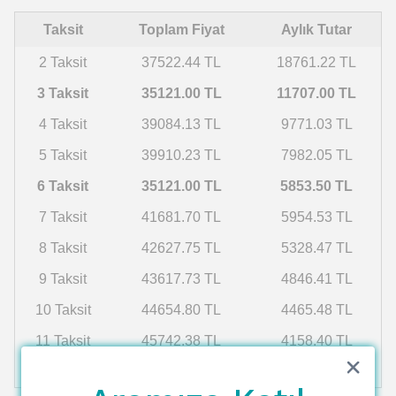
Taksit
Toplam Fiyat
Aylık Tutar
2 Taksit
37522.44 TL
18761.22 TL
3 Taksit
35121.00 TL
11707.00 TL
4 Taksit
39084.13 TL
9771.03 TL
5 Taksit
39910.23 TL
7982.05 TL
6 Taksit
35121.00 TL
5853.50 TL
7 Taksit
41681.70 TL
5954.53 TL
8 Taksit
42627.75 TL
5328.47 TL
9 Taksit
43617.73 TL
4846.41 TL
10 Taksit
44654.80 TL
4465.48 TL
11 Taksit
45742.38 TL
4158.40 TL
12 Taksit
46884.26 TL
3907.02 TL