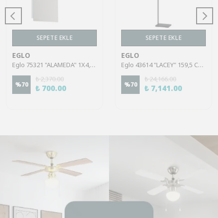
SEPETE EKLE
SEPETE EKLE
EGLO
EGLO
Eglo 75321 "ALAMEDA" 1X4,5W Çelik Nikel Mat Sıva Üstü Spot
Eglo 43614 "LACEY" 159,5 Cm Yüksekliğinde Çelik, Ahşap Köşe Lambası Lambader
₺ 2,370.00
₺ 24,166.00
%
70
%
70
₺ 700.00
₺ 7,141.00