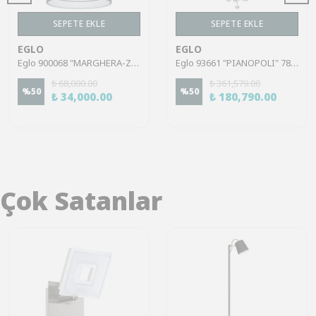
SEPETE EKLE
SEPETE EKLE
EGLO
EGLO
Eglo 900068 "MARGHERA-Z" 110 Cm Yüksekliğinde Çelik Siyah Sarkıt Avize RGB
Eglo 93661 "PIANOPOLI" 78 Cm Çapında Paslanmaz Çelik Krom Sarkıt Avize
₺ 68,000.00
₺ 361,579.00
%
50
%
50
₺ 34,000.00
₺ 180,790.00
Çok Satanlar