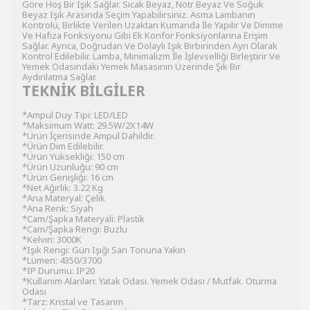
Göre Hoş Bir Işık Sağlar. Sıcak Beyaz, Nötr Beyaz Ve Soğuk
Beyaz Işık Arasında Seçim Yapabilirsiniz. Asma Lambanın
Kontrolü, Birlikte Verilen Uzaktan Kumanda İle Yapılır Ve Dimme
Ve Hafıza Fonksiyonu Gibi Ek Konfor Fonksiyonlarına Erişim
Sağlar. Ayrıca, Doğrudan Ve Dolaylı Işık Birbirinden Ayrı Olarak
Kontrol Edilebilir. Lamba, Minimalizm İle İşlevselliği Birleştirir Ve
Yemek Odasındaki Yemek Masasının Üzerinde Şık Bir
Aydınlatma Sağlar.
TEKNİK BİLGİLER
*Ampul Duy Tipi: LED/LED
*Maksimum Watt: 29.5W/2X14W
*Ürün İçerisinde Ampul Dahildir.
*Ürün Dim Edilebilir.
*Ürün Yüksekliği: 150 cm
*Ürün Uzunluğu: 90 cm
*Ürün Genişliği: 16 cm
*Net Ağırlık: 3.22 Kg
*Ana Materyal: Çelik
*Ana Renk: Siyah
*Cam/Şapka Materyali: Plastik
*Cam/Şapka Rengi: Buzlu
*Kelvın: 3000K
*Işık Rengi: Gün Işığı Sarı Tonuna Yakın
*Lümen: 4350/3700
*IP Durumu: IP20
*Kullanım Alanları: Yatak Odası. Yemek Odası / Mutfak. Oturma
Odası
*Tarz: Kristal ve Tasarım