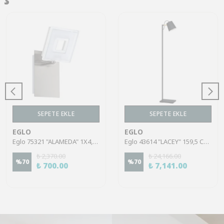
SEPETE EKLE
SEPETE EKLE
EGLO
EGLO
Eglo 75321 "ALAMEDA" 1X4,5W Çelik Nikel Mat Sıva Üstü Spot
Eglo 43614 "LACEY" 159,5 Cm Yüksekliğinde Çelik, Ahşap Köşe Lambası Lambader
₺ 2,370.00
₺ 24,166.00
%
70
%
70
₺ 700.00
₺ 7,141.00