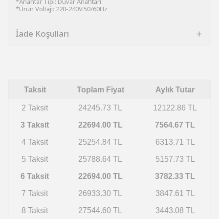
*Anahtar Tipi: Duvar Anahtarı
*Ürün Voltajı: 220-240V.50/60Hz
İade Koşulları
Taksit
Toplam Fiyat
Aylık Tutar
2 Taksit
24245.73 TL
12122.86 TL
3 Taksit
22694.00 TL
7564.67 TL
4 Taksit
25254.84 TL
6313.71 TL
5 Taksit
25788.64 TL
5157.73 TL
6 Taksit
22694.00 TL
3782.33 TL
7 Taksit
26933.30 TL
3847.61 TL
8 Taksit
27544.60 TL
3443.08 TL