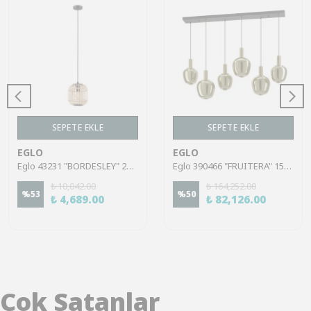
SEPETE EKLE
SEPETE EKLE
EGLO
EGLO
Eglo 43231 "BORDESLEY" 21 Cm Çapında Çelik Siyah Sarkıt Avize
Eglo 390466 "FRUITERA" 150 cm Yüksekliğinde Siyah. Fırçalanmış Pirinç Çelik Sarkıt Avize
₺ 10,042.00
₺ 164,252.00
%
53
%
50
₺ 4,689.00
₺ 82,126.00
Çok Satanlar