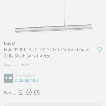
EGLO
Eglo 39901 "BUCITA" 150 Cm Yüksekliğinde
Çelik Siyah Sarkıt Avize
Ürün Kodu
:
39901
₺ 37,822.00
%
40
₺ 22,694.00
Paylaş
: