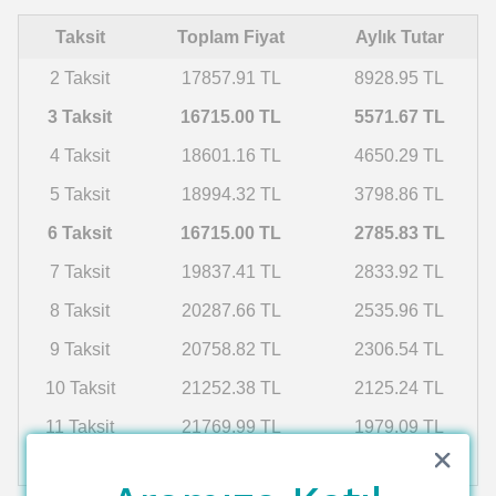
Taksit
Toplam Fiyat
Aylık Tutar
2 Taksit
17857.91 TL
8928.95 TL
3 Taksit
16715.00 TL
5571.67 TL
4 Taksit
18601.16 TL
4650.29 TL
5 Taksit
18994.32 TL
3798.86 TL
6 Taksit
16715.00 TL
2785.83 TL
7 Taksit
19837.41 TL
2833.92 TL
8 Taksit
20287.66 TL
2535.96 TL
9 Taksit
20758.82 TL
2306.54 TL
10 Taksit
21252.38 TL
2125.24 TL
11 Taksit
21769.99 TL
1979.09 TL
12 Taksit
22313.44 TL
1859.45 TL