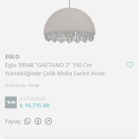
EGLO
Eglo 39948 "GAETANO 2" 150 Cm
Yüksekliğinde Çelik Moka Sarkıt Avize
Ürün Kodu
:
39948
₺ 27,858.00
%
40
₺ 16,715.00
Paylaş
: