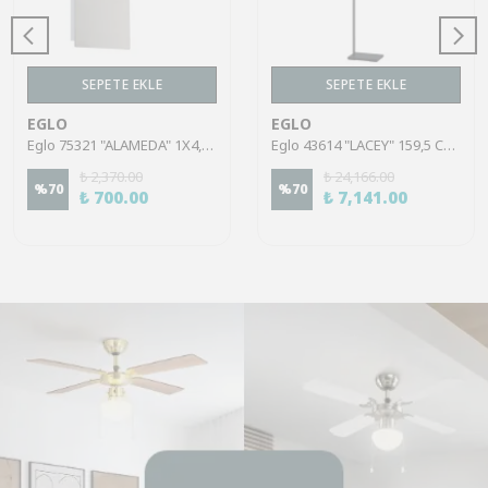
SEPETE EKLE
SEPETE EKLE
EGLO
EGLO
Eglo 75321 "ALAMEDA" 1X4,5W Çelik Nikel Mat Sıva Üstü Spot
Eglo 43614 "LACEY" 159,5 Cm Yüksekliğinde Çelik, Ahşap Köşe Lambası Lambader
₺ 2,370.00
₺ 24,166.00
%
70
%
70
₺ 700.00
₺ 7,141.00