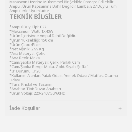
Masasının Üzerine Mükemmel Bir Şekilde Entegre Edilebilir.
Ampul, Ürün Kapsamına Dahil Değildir. Lamba, E27 Duylu Tüm
Ampullerle Uyumludur.
TEKNİK BİLGİLER
*Ampul Duy Tipi: E27
*Maksimum Watt: 1X40W
*Ürün İçerisinde Ampul Dahil Değildir.
*Ürün Yüksekliği: 150 cm
*Ürün Çapı: 45 cm
*Net Ağırlık: 2.99 Kg
*Ana Materyal: Çelik
*Ana Renk: Moka
*Cam/Şapka Materyali: Çelik. Parlak Cam
*Cam/Şapka Rengi: Moka. Gold. Siyah-Şeffaf
*IP Durumu: IP20
*Kullanım Alanları: Yatak Odası. Yemek Odası / Mutfak. Oturma
Odası
*Tarz: Kristal ve Tasarım
*Anahtar Tipi: Duvar Anahtarı
*Ürün Voltajı: 220-240V.50/60Hz
İade Koşulları