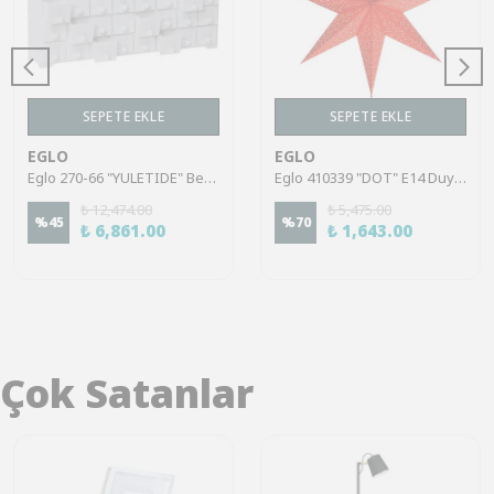
SEPETE EKLE
SEPETE EKLE
EGLO
EGLO
Eglo 270-66 "YULETIDE" Beyaz Çekmeceli Ahşap Takı Kutusu 4 Ledli 22,5Cm Yüksekliğinde 37,5Cm Uzunluğunda
Eglo 410339 "DOT" E14 Duylu Asılı Kağıt Yıldız Kırmızı 54Cm
₺ 12,474.00
₺ 5,475.00
%
45
%
70
₺ 6,861.00
₺ 1,643.00
Çok Satanlar