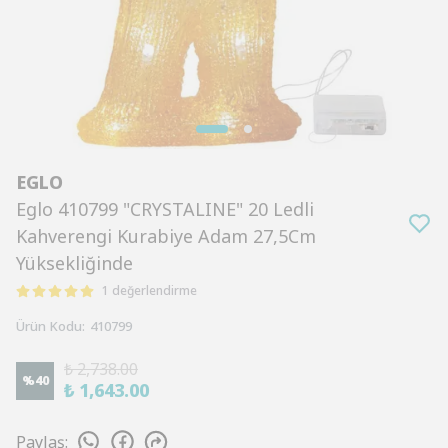
EGLO
Eglo 410799 "CRYSTALINE" 20 Ledli
Kahverengi Kurabiye Adam 27,5Cm
Yüksekliğinde
1 değerlendirme
Ürün Kodu
:
410799
₺ 2,738.00
%
40
₺ 1,643.00
Paylaş
: