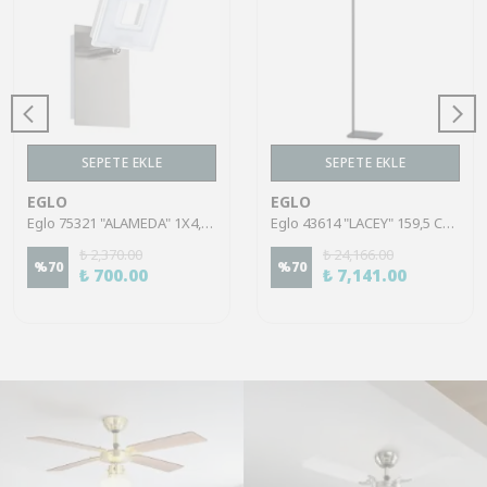
SEPETE EKLE
SEPETE EKLE
EGLO
EGLO
Eglo 75321 "ALAMEDA" 1X4,5W Çelik Nikel Mat Sıva Üstü Spot
Eglo 43614 "LACEY" 159,5 Cm Yüksekliğinde Çelik, Ahşap Köşe Lambası Lambader
₺ 2,370.00
₺ 24,166.00
%
70
%
70
₺ 700.00
₺ 7,141.00