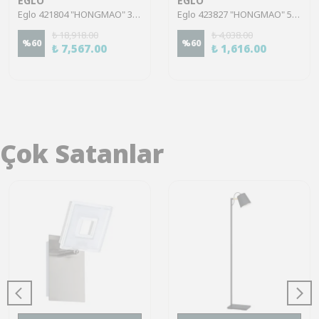
EGLO
EGLO
Eglo 421804 "HONGMAO" 35 Cm Yüksekliğinde 20,5 Cm Çapında Turuncu Renginde Seramik Vazo
Eglo 423827 "HONGMAO" 5 Cm Yüksekliğinde 8 Cm Çapında Lila Renginde Seramik Vazo
₺ 18,918.00
₺ 4,038.00
%
60
%
60
₺ 7,567.00
₺ 1,616.00
Çok Satanlar