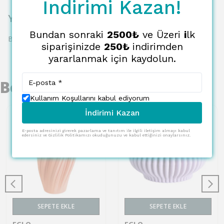
İndirimi Kazan!
Yorumlar
Bundan sonraki
2500₺
ve Üzeri
i
lk
Bu ürün için henüz yorum yapılmamış.
siparişinizde
250₺
indirimden
yararlanmak için kaydolun.
Benzer Ürünler
Kullanım Koşullarını kabul ediyorum
İndirimi Kazan
E-posta adresinizi girerek pazarlama ve tanıtım ile ilgili iletişim almayı kabul
edersiniz ve Gizlilik Politikamızı okuduğunuzu ve kabul ettiğinizi onaylarsınız.
SEPETE EKLE
SEPETE EKLE