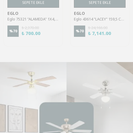
SEPETE EKLE
SEPETE EKLE
EGLO
EGLO
Eglo 75321 "ALAMEDA" 1X4,5W Çelik Nikel Mat Sıva Üstü Spot
Eglo 43614 "LACEY" 159,5 Cm Yüksekliğinde Çelik, Ahşap Köşe Lambası Lambader
₺ 2,370.00
₺ 24,166.00
%
70
%
70
₺ 700.00
₺ 7,141.00