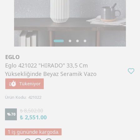
EGLO
Eglo 421022 "HIRADO" 33,5 Cm
Yüksekliğinde Beyaz Seramik Vazo
Tükeniyor
Ürün Kodu
:
421022
₺ 8,502.00
%
70
₺ 2,551.00
1 iş gününde kargoda.