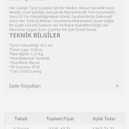
Her Zaman Taze Çiçekler İçin Bir Neden. Beyaz Seramik Vazo
Hırado, Özel Şekliyle Gerçek Bir Mücevherdir. Yivli Görünümlü
Vazo 33 Cm Yüksekliğindedir. Klasik Zarafeti İle Bu Dekoratif
Vazo Her Türlü İç Mekan Tasarımına Mükemmel Uyum Sağlar.
Bu Çiçek Vazoda Sadece Yaz Ve Bahar Buketleri Değil, Her
Mevsime Uygun Kuru Çiçekler De Çok Güzel Durur.
TEKNİK BİLGİLER
*Ürün Yüksekliği: 33.5 cm
*Ürün Çapı: 12.8 cm
*Net Ağırlık: 1.27 Kg
*Ana Materyal: Seramik
*Ana Renk: Beyaz
*IP Durumu: IP20
*Tarz: EGLO Living
İade Koşulları
Taksit
Toplam Fiyat
Aylık Tutar