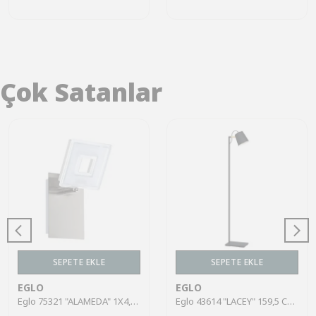
Çok Satanlar
SEPETE EKLE
SEPETE EKLE
EGLO
EGLO
Eglo 75321 "ALAMEDA" 1X4,5W Çelik Nikel Mat Sıva Üstü Spot
Eglo 43614 "LACEY" 159,5 Cm Yüksekliğinde Çelik, Ahşap Köşe Lambası Lambader