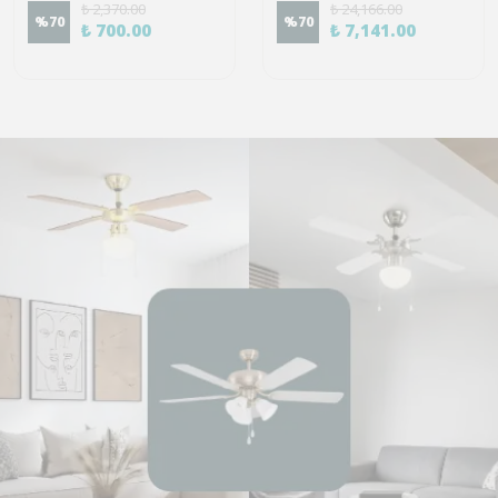
₺ 2,370.00
₺ 24,166.00
%
70
%
70
₺ 700.00
₺ 7,141.00