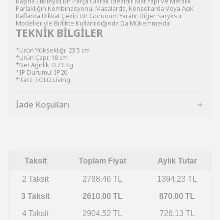
Başına Etkileyici Bir Parça Olarak İdealdir. Mat Yapı Ve Metalik
Parlaklığın Kombinasyonu, Masalarda, Konsollarda Veya Açık
Raflarda Dikkat Çekici Bir Görünüm Yaratır. Diğer Saryksu
Modelleriyle Birlikte Kullanıldığında Da Mükemmeldir.
TEKNİK BİLGİLER
*Ürün Yüksekliği: 23.5 cm
*Ürün Çapı: 18 cm
*Net Ağırlık: 0.73 Kg
*IP Durumu: IP20
*Tarz: EGLO Living
İade Koşulları
Taksit
Toplam Fiyat
Aylık Tutar
2 Taksit
2788.46 TL
1394.23 TL
3 Taksit
2610.00 TL
870.00 TL
4 Taksit
2904.52 TL
726.13 TL