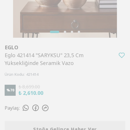
EGLO
Eglo 421414 "SARYKSU" 23,5 Cm
Yüksekliğinde Seramik Vazo
Ürün Kodu
:
421414
₺ 8,699.00
%
70
₺ 2,610.00
Paylaş
:
Stoğa Gelince Haber Ver