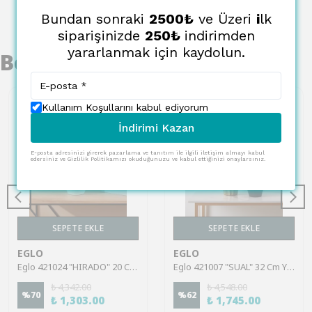
Bundan sonraki
2500₺
ve Üzeri
i
lk
siparişinizde
250₺
indirimden
yararlanmak için kaydolun.
Benzer Ürünler
Kullanım Koşullarını kabul ediyorum
İndirimi Kazan
E-posta adresinizi girerek pazarlama ve tanıtım ile ilgili iletişim almayı kabul
edersiniz ve Gizlilik Politikamızı okuduğunuzu ve kabul ettiğinizi onaylarsınız.
SEPETE EKLE
SEPETE EKLE
EGLO
EGLO
Eglo 421024 "HIRADO" 20 Cm Yüksekliğinde Beyaz Seramik Vazo
Eglo 421007 "SUAL" 32 Cm Yüksekliğinde Pirinç, Siyah Seramik Vazo
₺ 4,342.00
₺ 4,548.00
%
70
%
62
₺ 1,303.00
₺ 1,745.00