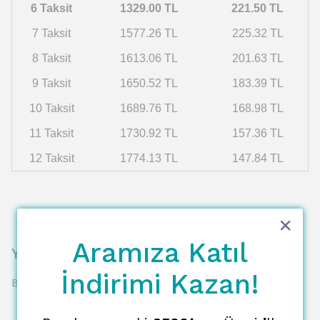
6 Taksit
1329.00 TL
221.50 TL
7 Taksit
1577.26 TL
225.32 TL
8 Taksit
1613.06 TL
201.63 TL
9 Taksit
1650.52 TL
183.39 TL
10 Taksit
1689.76 TL
168.98 TL
11 Taksit
1730.92 TL
157.36 TL
12 Taksit
1774.13 TL
147.84 TL
Aramıza Katıl
Yorumlar
İndirimi Kazan!
Bu ürün için henüz yorum yapılmamış.