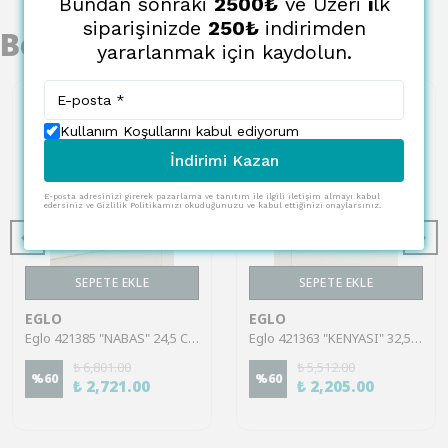
Bundan sonraki
2500₺
ve Üzeri
i
lk
siparişinizde
250₺
indirimden
Benzer Ürünler
yararlanmak için kaydolun.
Kullanım Koşullarını kabul ediyorum
İndirimi Kazan
E-posta adresinizi girerek pazarlama ve tanıtım ile ilgili iletişim almayı kabul
edersiniz ve Gizlilik Politikamızı okuduğunuzu ve kabul ettiğinizi onaylarsınız.
SEPETE EKLE
SEPETE EKLE
EGLO
EGLO
Eglo 421385 "NABAS" 24,5 Cm Yüksekliğinde Cam Vazo
Eglo 421363 "KENYASI" 32,5 Cm Yüksekliğinde Cam Vazo
₺ 6,801.00
₺ 5,512.00
%
60
%
60
₺ 2,721.00
₺ 2,205.00