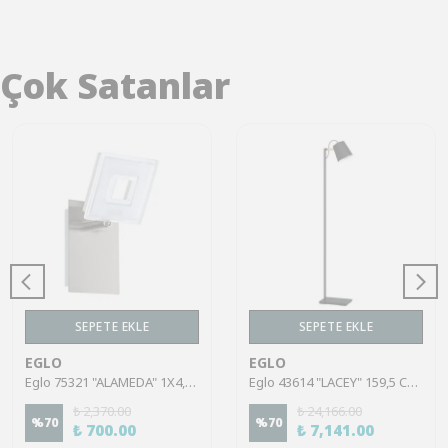
Çok Satanlar
SEPETE EKLE
SEPETE EKLE
EGLO
EGLO
Eglo 75321 "ALAMEDA" 1X4,5W Çelik Nikel Mat Sıva Üstü Spot
Eglo 43614 "LACEY" 159,5 Cm Yüksekliğinde Çelik, Ahşap Köşe Lambası Lambader
₺ 2,370.00
₺ 24,166.00
%
70
%
70
₺ 700.00
₺ 7,141.00