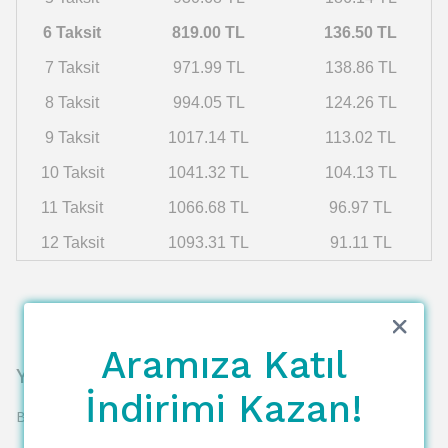
6 Taksit
819.00 TL
136.50 TL
7 Taksit
971.99 TL
138.86 TL
8 Taksit
994.05 TL
124.26 TL
9 Taksit
1017.14 TL
113.02 TL
10 Taksit
1041.32 TL
104.13 TL
11 Taksit
1066.68 TL
96.97 TL
12 Taksit
1093.31 TL
91.11 TL
Aramıza Katıl
Yorumlar
İndirimi Kazan!
Bu ürün için henüz yorum yapılmamış.