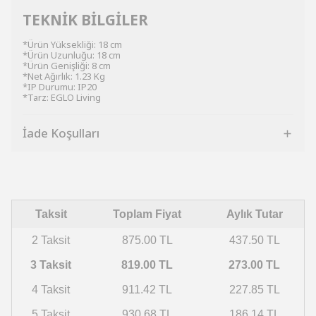
TEKNİK BİLGİLER
*Ürün Yüksekliği: 18 cm
*Ürün Uzunluğu: 18 cm
*Ürün Genişliği: 8 cm
*Net Ağırlık: 1.23 Kg
*IP Durumu: IP20
*Tarz: EGLO Living
İade Koşulları
Taksit
Toplam Fiyat
Aylık Tutar
2 Taksit
875.00 TL
437.50 TL
3 Taksit
819.00 TL
273.00 TL
4 Taksit
911.42 TL
227.85 TL
5 Taksit
930.68 TL
186.14 TL