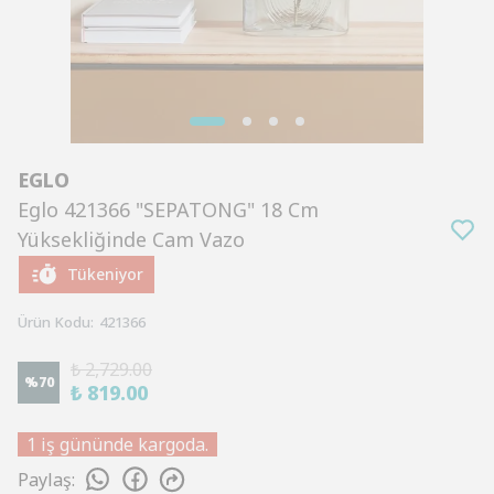
EGLO
Eglo 421366 "SEPATONG" 18 Cm
Yüksekliğinde Cam Vazo
Tükeniyor
Ürün Kodu
:
421366
₺ 2,729.00
%
70
₺ 819.00
1 iş gününde kargoda.
Paylaş
: