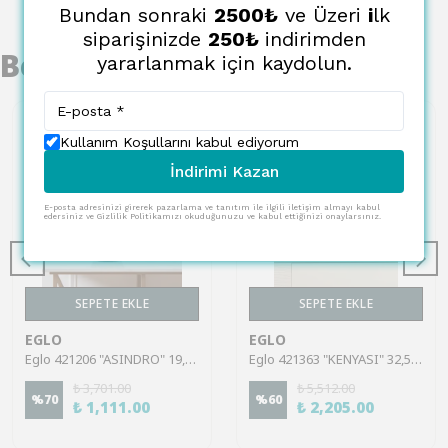
Bundan sonraki
2500₺
ve Üzeri
i
lk
siparişinizde
250₺
indirimden
Benzer Ürünler
yararlanmak için kaydolun.
Kullanım Koşullarını kabul ediyorum
İndirimi Kazan
E-posta adresinizi girerek pazarlama ve tanıtım ile ilgili iletişim almayı kabul
edersiniz ve Gizlilik Politikamızı okuduğunuzu ve kabul ettiğinizi onaylarsınız.
SEPETE EKLE
SEPETE EKLE
EGLO
EGLO
Eglo 421206 "ASINDRO" 19,5 Cm Yüksekliğinde Siyah Cam Vazo
Eglo 421363 "KENYASI" 32,5 Cm Yüksekliğinde Cam Vazo
₺ 3,701.00
₺ 5,512.00
%
70
%
60
₺ 1,111.00
₺ 2,205.00