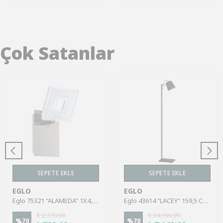
Çok Satanlar
SEPETE EKLE
SEPETE EKLE
EGLO
EGLO
Eglo 75321 "ALAMEDA" 1X4,5W Çelik Nikel Mat Sıva Üstü Spot
Eglo 43614 "LACEY" 159,5 Cm Yüksekliğinde Çelik, Ahşap Köşe Lambası Lambader
₺ 2,370.00
₺ 24,166.00
%
70
%
70