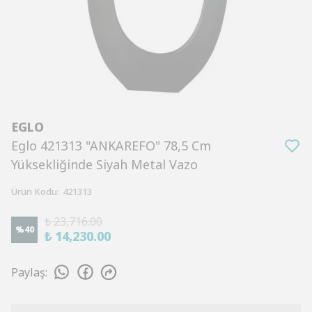
EGLO
Eglo 421313 "ANKAREFO" 78,5 Cm
Yüksekliğinde Siyah Metal Vazo
Ürün Kodu
:
421313
₺ 23,716.00
%
40
₺ 14,230.00
Paylaş
: