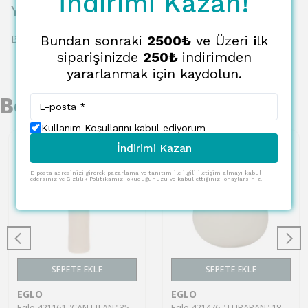
İndirimi Kazan!
Yorumlar
Bundan sonraki
2500₺
ve Üzeri
i
lk
Bu ürün için henüz yorum yapılmamış.
siparişinizde
250₺
indirimden
yararlanmak için kaydolun.
Benzer Ürünler
Kullanım Koşullarını kabul ediyorum
İndirimi Kazan
E-posta adresinizi girerek pazarlama ve tanıtım ile ilgili iletişim almayı kabul
edersiniz ve Gizlilik Politikamızı okuduğunuzu ve kabul ettiğinizi onaylarsınız.
SEPETE EKLE
SEPETE EKLE
EGLO
EGLO
Eglo 421161 "CANTILAN" 35 Cm Yüksekliğinde Krem-Beyaz Metal Vazo
Eglo 421476 "TUBARAN" 18 Cm Yüksekliğinde Metal Vazo