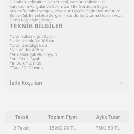
Olarak Güzelleştirir. Siyah Yüzeyi, Vazonun Minimalist
Karakterini Vurgular Ve Sakin, Zarif Bir Görünüm Sağlar.
Ankarefo, Yalnızca Yapay Veya Kuru Çiçekler İçin Uygundur Ve
Bunları Şık Bir Şekilde Sergiler - Koridorlar, Oturma Odaları Veya
Geniş Nişler İçin İdealdir.
TEKNİK BİLGİLER
*Ürün Yüksekliği: 78.5 cm
*Ürün Uzunluğu: 38.5 cm
*Ürün Genişliği: 6 cm
*Net Ağırlık: 4.38 Kg
*Ana Materyal: Alüminyum
*Ana Renk: Siyah
*IP Durumu: IP20
*Tarz: EGLO Living
İade Koşulları
Taksit
Toplam Fiyat
Aylık Tutar
2 Taksit
15202.99 TL
7601.50 TL