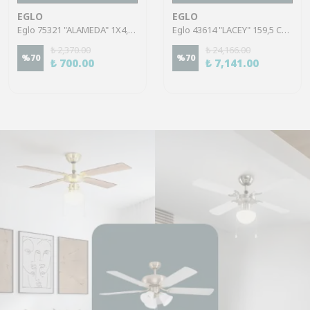
EGLO
EGLO
Eglo 75321 "ALAMEDA" 1X4,5W Çelik Nikel Mat Sıva Üstü Spot
Eglo 43614 "LACEY" 159,5 Cm Yüksekliğinde Çelik, Ahşap Köşe Lambası Lambader
₺ 2,370.00
₺ 24,166.00
%
70
%
70
₺ 700.00
₺ 7,141.00