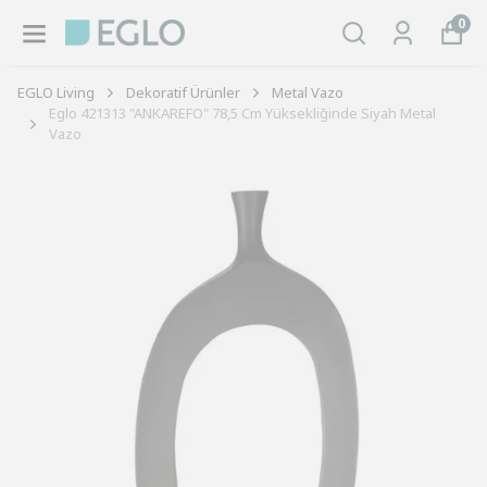
0
EGLO Living
Dekoratif Ürünler
Metal Vazo
Eglo 421313 "ANKAREFO" 78,5 Cm Yüksekliğinde Siyah Metal
Vazo