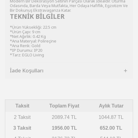
Modern Bir Dekorasyon Setinin Parçası Olarak İdealdir. Oturma
Odasında, Barda Veya Mutfakta, Her Odaya Hafiflik, Egzotizm Ve
Bir Dokunuş Ekstravaganza Katar.
TEKNİK BİLGİLER
*Ürün Yüksekliği: 22.5 cm
*Ürün Çapı: 9 cm
*Net Ağırlık: 0.42 Kg
*Ana Materyal: Polireçine
*Ana Renk: Gold
*IP Durumu: IP20
*Tarz: EGLO Living
İade Koşulları
Taksit
Toplam Fiyat
Aylık Tutar
2 Taksit
2089.74 TL
1044.87 TL
3 Taksit
1956.00 TL
652.00 TL