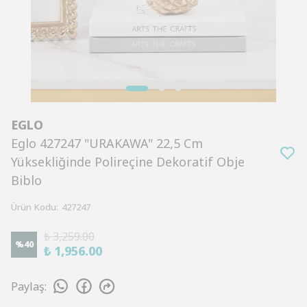
EGLO
Eglo 427247 "URAKAWA" 22,5 Cm
Yüksekliğinde Polireçine Dekoratif Obje
Biblo
Ürün Kodu
:
427247
₺ 3,259.00
%
40
₺ 1,956.00
Paylaş
: