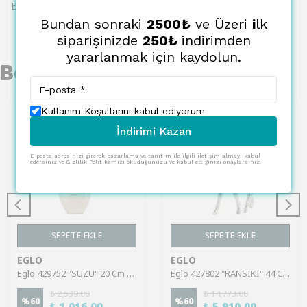
Bu ürün için henüz yorum yapılmamış.
Bundan sonraki
2500₺
ve Üzeri
i
lk
siparişinizde
250₺
indirimden
yararlanmak için kaydolun.
Benzer Ürünler
Kullanım Koşullarını kabul ediyorum
İndirimi Kazan
E-posta adresinizi girerek pazarlama ve tanıtım ile ilgili iletişim almayı kabul
edersiniz ve Gizlilik Politikamızı okuduğunuzu ve kabul ettiğinizi onaylarsınız.
SEPETE EKLE
SEPETE EKLE
EGLO
EGLO
Eglo 429752 "SUZU" 20 Cm Yüksekliğinde Dekoratif Obje Biblo
Eglo 427802 "RANSIKI" 44 Cm Yüksekliğinde Dekoratif Obje Biblo
₺ 2,539.00
₺ 14,773.00
%
60
%
60
₺ 1,016.00
₺ 5,910.00