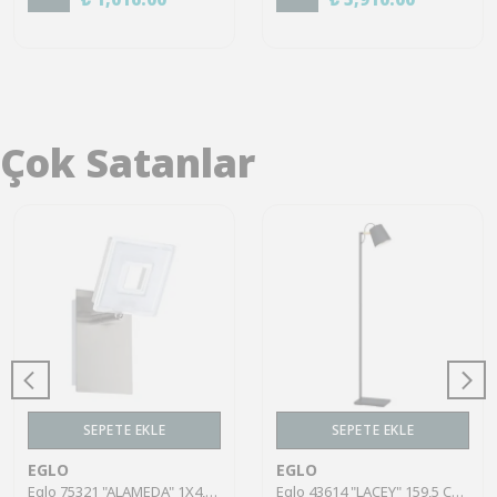
Çok Satanlar
SEPETE EKLE
SEPETE EKLE
EGLO
EGLO
Eglo 75321 "ALAMEDA" 1X4,5W Çelik Nikel Mat Sıva Üstü Spot
Eglo 43614 "LACEY" 159,5 Cm Yüksekliğinde Çelik, Ahşap Köşe Lambası Lambader