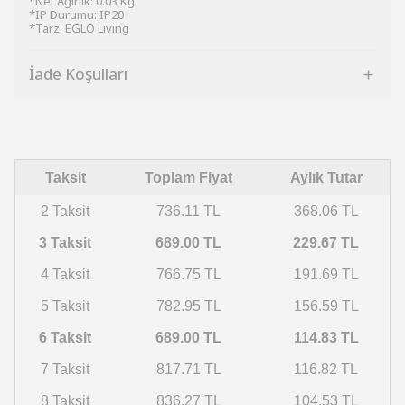
*Net Ağırlık: 0.03 Kg
*IP Durumu: IP20
*Tarz: EGLO Living
İade Koşulları
Taksit
Toplam Fiyat
Aylık Tutar
2 Taksit
736.11 TL
368.06 TL
3 Taksit
689.00 TL
229.67 TL
4 Taksit
766.75 TL
191.69 TL
5 Taksit
782.95 TL
156.59 TL
6 Taksit
689.00 TL
114.83 TL
7 Taksit
817.71 TL
116.82 TL
8 Taksit
836.27 TL
104.53 TL