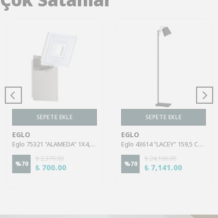
SEPETE EKLE
SEPETE EKLE
EGLO
EGLO
Eglo 75321 "ALAMEDA" 1X4,5W Çelik Nikel Mat Sıva Üstü Spot
Eglo 43614 "LACEY" 159,5 Cm Yüksekliğinde Çelik, Ahşap Köşe Lambası Lambader
₺ 2,370.00
₺ 24,166.00
%
70
%
70
₺ 700.00
₺ 7,141.00