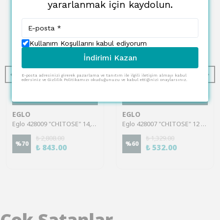
yararlanmak için kaydolun.
Kullanım Koşullarını kabul ediyorum
İndirimi Kazan
E-posta adresinizi girerek pazarlama ve tanıtım ile ilgili iletişim almayı kabul
edersiniz ve Gizlilik Politikamızı okuduğunuzu ve kabul ettiğinizi onaylarsınız.
SEPETE EKLE
SEPETE EKLE
EGLO
EGLO
Eglo 428009 "CHITOSE" 14,5 Cm Yüksekliğinde 17,8Cm Uzunluğunda Saksıda Yapay Çiçek
Eglo 428007 "CHITOSE" 12 Cm Yüksekliğinde Plastik Gri Saksıda Yapay Çiçek
₺ 2,808.00
₺ 1,329.00
%
70
%
60
₺ 843.00
₺ 532.00
Çok Satanlar