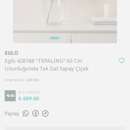
EGLO
Eglo 428188 "TEPALING" 65 Cm
Uzunluğunda Tek Dal Yapay Çiçek
Ürün Kodu
:
428188
₺ 1,147.00
%
40
₺ 689.00
Paylaş
: