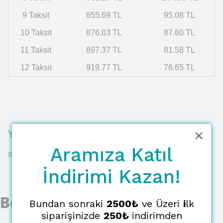
9 Taksit
855.69 TL
95.08 TL
10 Taksit
876.03 TL
87.60 TL
11 Taksit
897.37 TL
81.58 TL
12 Taksit
919.77 TL
76.65 TL
Yorumlar
Aramıza Katıl
Bu ürün için henüz yorum yapılmamış.
İndirimi Kazan!
Benzer Ürünler
Bundan sonraki
2500₺
ve Üzeri
i
lk
siparişinizde
250₺
indirimden